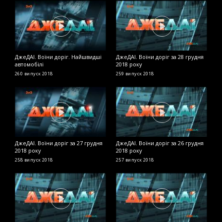
ДжеДАІ. Воїни доріг. Найшвидші
ДжеДАІ. Воїни доріг за 28 грудня
Д
автомобілі
2018 року
2
260 випуск
2018
259 випуск
2018
2
ДжеДАІ. Воїни доріг за 27 грудня
ДжеДАІ. Воїни доріг за 26 грудня
Д
2018 року
2018 року
2
258 випуск
2018
257 випуск
2018
2