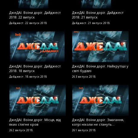
ДжеДАІ. Воїни доріг. Дайджест
ДжеДАІ. Воїни доріг. Дайджест
Д
2018. 22 випуск
2018. 21 випуск
п
к
Дайджест. 22 випуск
2018
Дайджест. 21 випуск
2018
2
ДжеДАІ. Воїни доріг. Дайджест
ДжеДАІ. Воїни доріг. Найкрутіші у
Д
2018. 18 випуск
світі будівлі
д
Дайджест. 18 випуск
2018
263 випуск
2018
2
ДжеДАІ. Воїни доріг. Місця, від
ДжеДАІ. Воїни доріг. Змагання,
Д
яких стигне кров
котрі ніколи не стануть
2
олімпійськими
262 випуск
2018
261 випуск
2018
2