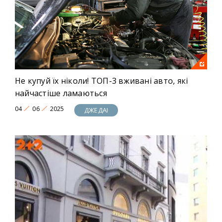
унікальних новин! Це ДЖЕДAI!
Не купуй їх ніколи! ТОП-3 вживані авто, які
найчастіше ламаються
04
06
2025
ДЖЕДАІ