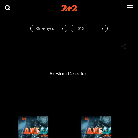
86 випуск
2018
AdBlockDetected!