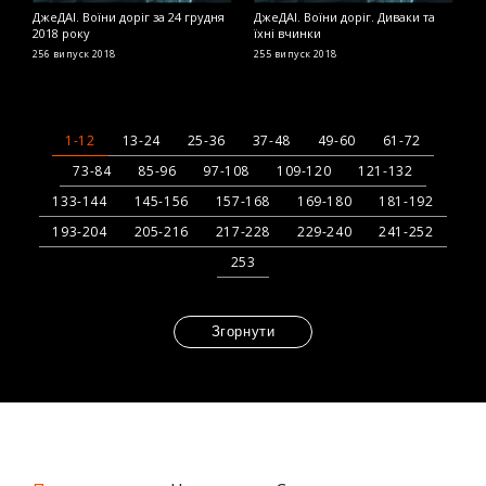
ДжеДАІ. Воїни доріг за 24 грудня
ДжеДАІ. Воїни доріг. Диваки та
Д
2018 року
їхні вчинки
2
256 випуск
2018
255 випуск
2018
2
1-12
13-24
25-36
37-48
49-60
61-72
73-84
85-96
97-108
109-120
121-132
133-144
145-156
157-168
169-180
181-192
193-204
205-216
217-228
229-240
241-252
253
Згорнути