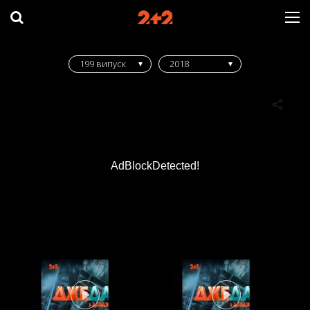
199 випуск
2018
AdBlockDetected!