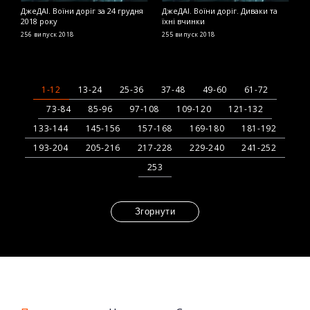
ДжеДАІ. Воїни доріг за 24 грудня
ДжеДАІ. Воїни доріг. Диваки та
Д
2018 року
їхні вчинки
2
256 випуск
2018
255 випуск
2018
2
1-12
13-24
25-36
37-48
49-60
61-72
73-84
85-96
97-108
109-120
121-132
133-144
145-156
157-168
169-180
181-192
193-204
205-216
217-228
229-240
241-252
253
Згорнути