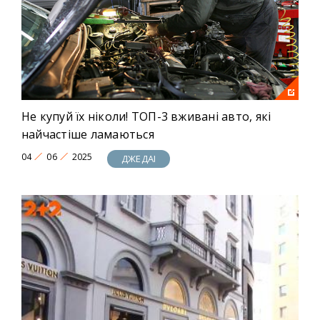
унікальних новин! Це ДЖЕДAI!
Не купуй їх ніколи! ТОП-3 вживані авто, які
найчастіше ламаються
04
06
2025
ДЖЕДАІ