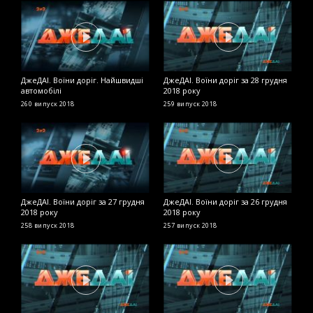
ДжеДАІ. Воїни доріг. Найшвидші
ДжеДАІ. Воїни доріг за 28 грудня
Д
автомобілі
2018 року
2
260 випуск
2018
259 випуск
2018
2
ДжеДАІ. Воїни доріг за 27 грудня
ДжеДАІ. Воїни доріг за 26 грудня
Д
2018 року
2018 року
2
258 випуск
2018
257 випуск
2018
2