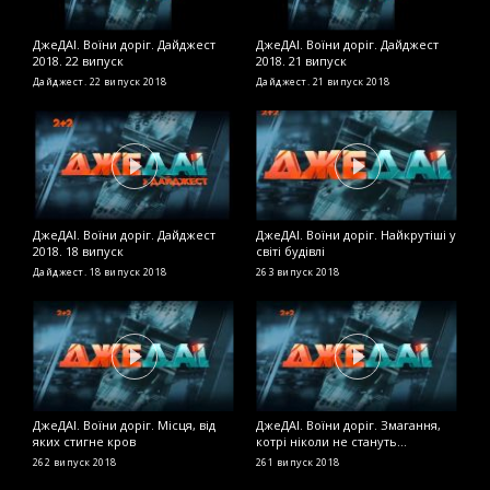
ДжеДАІ. Воїни доріг. Дайджест
ДжеДАІ. Воїни доріг. Дайджест
Д
2018. 22 випуск
2018. 21 випуск
п
к
Дайджест. 22 випуск
2018
Дайджест. 21 випуск
2018
2
ДжеДАІ. Воїни доріг. Дайджест
ДжеДАІ. Воїни доріг. Найкрутіші у
Д
2018. 18 випуск
світі будівлі
д
Дайджест. 18 випуск
2018
263 випуск
2018
2
ДжеДАІ. Воїни доріг. Місця, від
ДжеДАІ. Воїни доріг. Змагання,
Д
яких стигне кров
котрі ніколи не стануть
2
олімпійськими
262 випуск
2018
261 випуск
2018
2