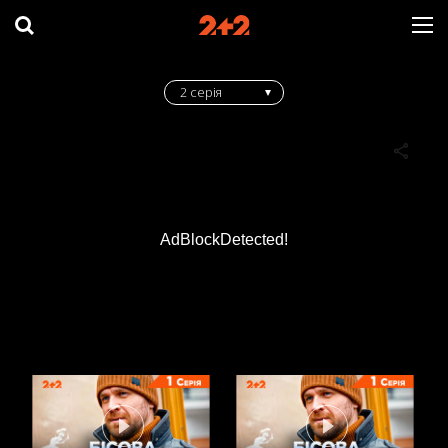
2 серія
AdBlockDetected!