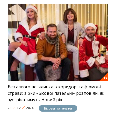
Без алкоголю, ялинка в коридорі та фірмові
страви: зірки «Бісової пательні» розповіли, як
зустрічатимуть Новий рік
23
12
2024
Бісова пательня