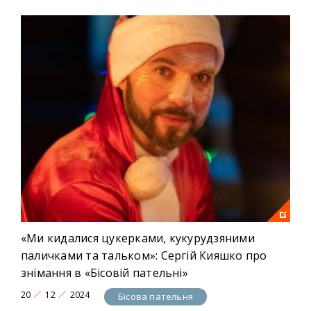
«Ми кидалися цукерками, кукурудзяними
паличками та тальком»: Сергій Кияшко про
знімання в «Бісовій пательні»
20
12
2024
Бісова пательня