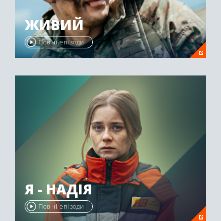
ЖИВИЙ
Повні епізоди
Я - НАДІЯ
Повні епізоди