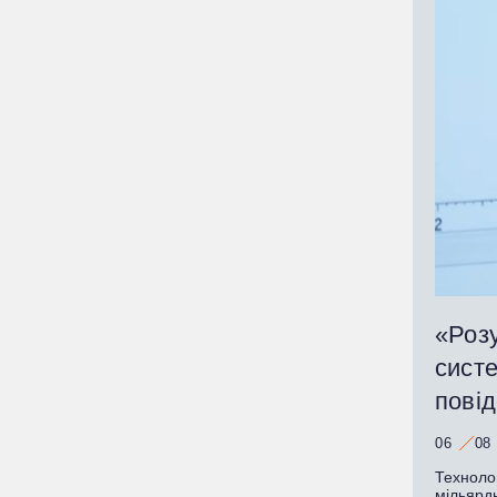
«Розу
систе
пові
06
08
Техноло
мільярд