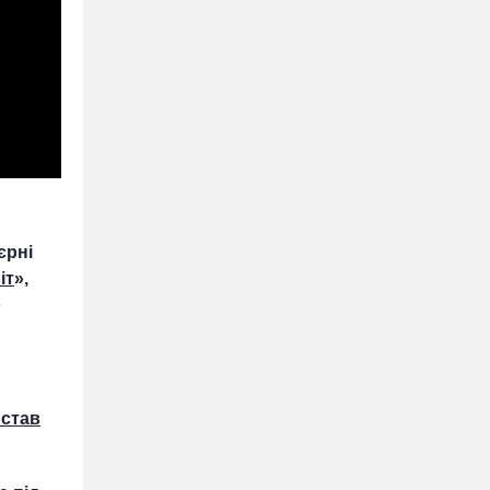
єрні
іт
»,
о
 став