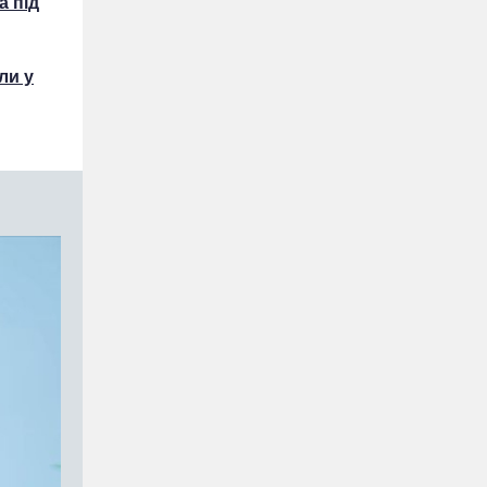
а під
ли у