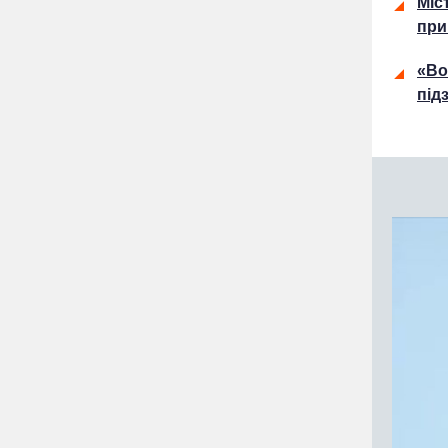
Міс
при
«Во
під