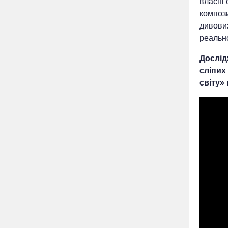
власні 
компози
дивовиж
реальн
Дослід
сліпих
світу» 