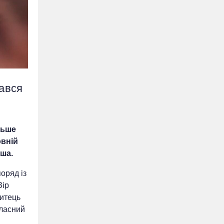
ався
льше
овній
уша.
поряд із
Зір
митець
власний