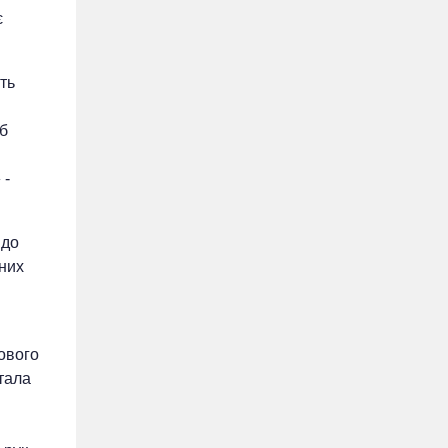
є
ть
б
 -
 до
тних
ового
стала