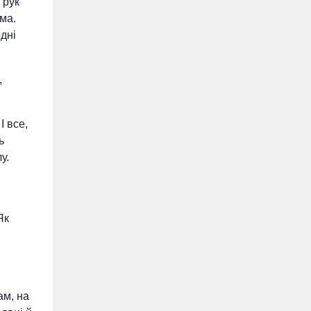
 рук
ма.
одні
,
І все,
ь
у.
Як
ам, на