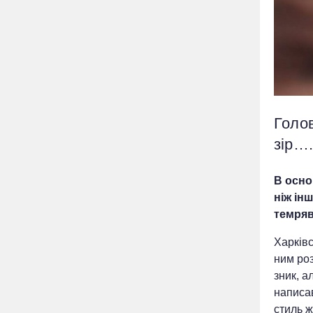
Голо
зір…
В осно
ніж ін
темряв
Харків
ним роз
зник, а
написав
стиль ж