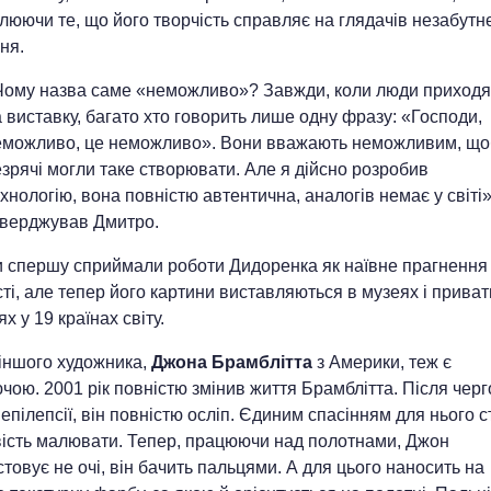
люючи те, що його творчість справляє на глядачів незабутн
ня.
Чому назва саме «неможливо»? Завжди, коли люди приходя
 виставку, багато хто говорить лише одну фразу: «Господи,
еможливо, це неможливо». Вони вважають неможливим, що
зрячі могли таке створювати. Але я дійсно розробив
хнологію, вона повністю автентична, аналогів немає у світі»
тверджував Дмитро.
и спершу сприймали роботи Дидоренка як наївне прагнення
ті, але тепер його картини виставляються в музеях і прива
ях у 19 країнах світу.
 іншого художника,
Джона Брамблітта
з Америки, теж є
ою. 2001 рік повністю змінив життя Брамблітта. Після черг
епілепсії, він повністю осліп. Єдиним спасінням для нього 
ість малювати. Тепер, працюючи над полотнами, Джон
товує не очі, він бачить пальцями. А для цього наносить на