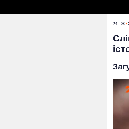
24
08
Слі
іст
Заг