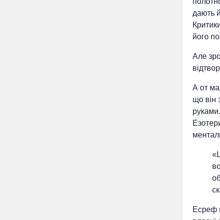
полотно
дають й
Критики
його по
Але зро
відтвор
А от ма
що він 
руками.
Езотери
ментал
«Ц
в
об
с
Есреф н