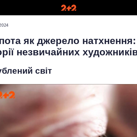
2024
пота як джерело натхнення:
орії незвичайних художникі
ублений світ