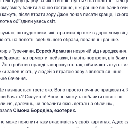
 текстурну фарбу, за якою й орієнтується на полотні. Пальці
ому змогу бачити значно гостріше, ніж раніше він бачив очи
 кажуть, після втрати зору Джон почав писати краще, і сьог
лотна об’їздили увесь світ.
зуміло, що художники, які втратили зір вже в дорослому віці
юють на полотні здебільшого образи, побаченні раніше.
ляр з Туреччини,
Есреф Армаган
незрячій від народження. 
зображає: натюрморти, пейзажи, і навіть портрети, він бачит
 Його роботи справді заворожують так, ніби мають якусь сил
ки запевняють, у людей з втратою зору з’являється інше,
ьне бачення.
е називається третє око. Воно просто починає працювати. 
они бачать? Силуетно! Вони не можуть побачити повністю
личчя, далечінь, чи побачити якісь деталі на обличчі», -
казала
Сімона Бородіна, езотерик.
е може пояснити таку властивість у своїх картинах. Адже с