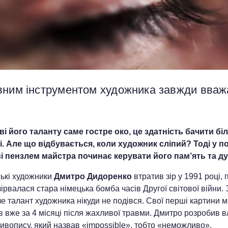
вним інструментом художника завжди вваж
.
ві його таланту саме гостре око, це здатність бачити бі
ші. Але що відбувається, коли художник сліпий? Тоді у п
і пензлем майстра починає керувати його пам’ять та д
ські художники
Дмитро Дидоренко
втратив зір у 1991 році, 
ірвалася стара німецька бомба часів Другої світової війни. 
ле талант художника нікуди не подівся. Свої перші картини 
 вже за 4 місяці після жахливої травми. Дмитро розробив 
ивопису, який назвав «impossible», тобто «неможливо»,