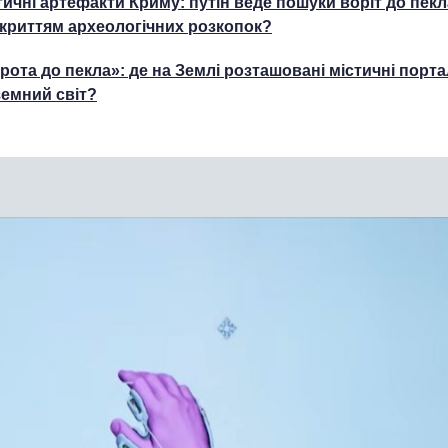
тичні артефакти Криму: путін веде пошуки воріт до пекл
криттям археологічних розкопок?
рота до пекла»: де на Землі розташовані містичні порта
земний світ?