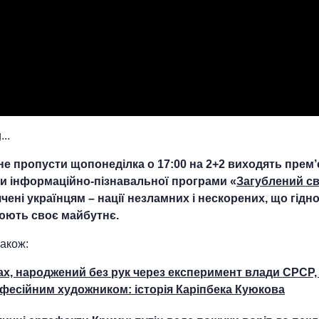
..
не пропусти щопонеділка о 17:00 на 2+2 виходять прем’
и інформаційно-пізнавальної програми «
Загублений св
чені українцям – нації незламних і нескорених, що гідн
ють своє майбутнє.
акож:
ах, народжений без рук через експеримент влади СРСР,
фесійним художником: історія Каріпбека Куюкова