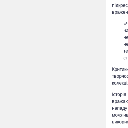
підкрес
вражен
«
на
н
не
те
с
Критик
творчос
колекці
Історія
вражаюч
нападу 
можлив
викорис