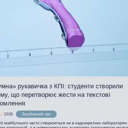
мна» рукавичка з КПІ: студенти створили
му, що перетворює жести на текстові
домлення
Загублений світ
2026
гії майбутнього часто створюються не в надсекретних лабораторіях
них корпорацій, а в університетських аудиторіях талановитою моло