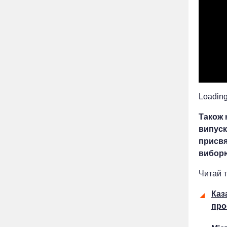
Loading.
Також 
випуск
присвя
виборю
Читай т
Каз
про