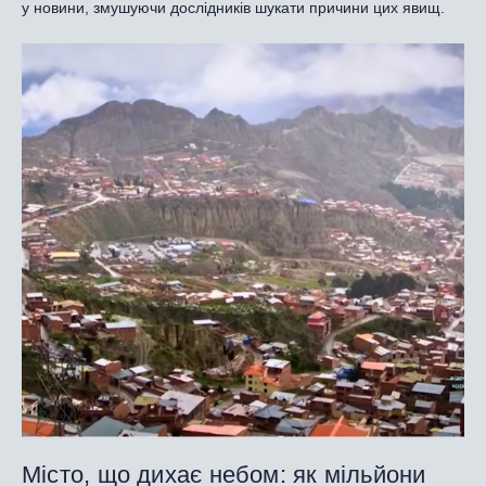
у новини, змушуючи дослідників шукати причини цих явищ.
Місто, що дихає небом: як мільйони