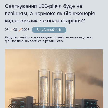
Святкування 100-річчя буде не
везінням, а нормою: як біоінженерія
кидає виклик законам старіння?
Загублений світ
08
08
2026
Людство підійшло до невидимої межі, за якою наукова
фантастика зливається з реальністю.