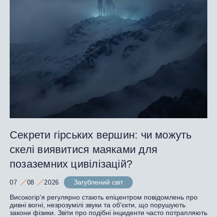
Секрети гірських вершин: чи можуть
скелі виявитися маяками для
позаземних цивілізацій?
Загублений світ
07
08
2026
Високогір'я регулярно стають епіцентром повідомлень про
дивні вогні, незрозумілі звуки та об'єкти, що порушують
закони фізики. Звіти про подібні інциденти часто потрапляють