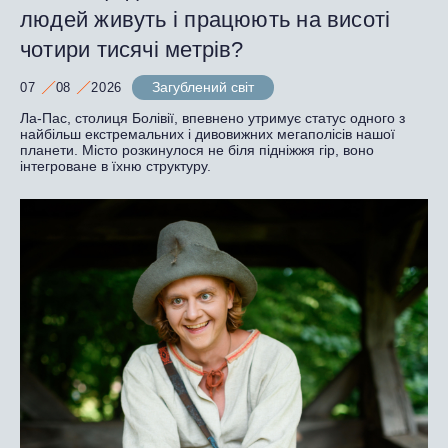
людей живуть і працюють на висоті
чотири тисячі метрів?
Загублений світ
07
08
2026
Ла-Пас, столиця Болівії, впевнено утримує статус одного з
найбільш екстремальних і дивовижних мегаполісів нашої
планети. Місто розкинулося не біля підніжжя гір, воно
інтегроване в їхню структуру.