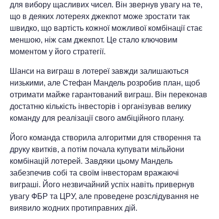
для вибору щасливих чисел. Він звернув увагу на те,
що в деяких лотереях джекпот може зростати так
швидко, що вартість кожної можливої комбінації стає
меншою, ніж сам джекпот. Це стало ключовим
моментом у його стратегії.
Шанси на виграш в лотереї завжди залишаються
низькими, але Стефан Мандель розробив план, щоб
отримати майже гарантований виграш. Він переконав
достатню кількість інвесторів і організував велику
команду для реалізації свого амбіційного плану.
Його команда створила алгоритми для створення та
друку квитків, а потім почала купувати мільйони
комбінацій лотерей. Завдяки цьому Мандель
забезпечив собі та своїм інвесторам вражаючі
виграші. Його незвичайний успіх навіть привернув
увагу ФБР та ЦРУ, але проведене розслідування не
виявило жодних протиправних дій.