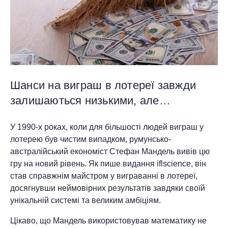
Шанси на виграш в лотереї завжди
залишаються низькими, але…
У 1990-х роках, коли для більшості людей виграш у
лотерею був чистим випадком, румунсько-
австралійський економіст Стефан Мандель вивів цю
гру на новий рівень. Як пише видання iflscience, він
став справжнім майстром у виграванні в лотереї,
досягнувши неймовірних результатів завдяки своїй
унікальній системі та великим амбіціям.
Цікаво, що Мандель використовував математику не