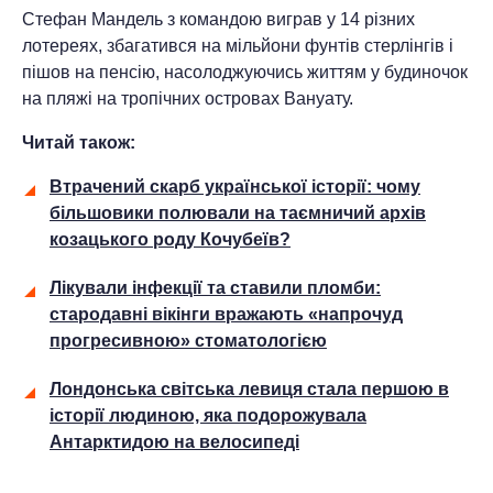
Стефан Мандель з командою виграв у 14 різних
лотереях, збагатився на мільйони фунтів стерлінгів і
пішов на пенсію, насолоджуючись життям у будиночок
на пляжі на тропічних островах Вануату.
Читай також:
Втрачений скарб української історії: чому
більшовики полювали на таємничий архів
козацького роду Кочубеїв?
Лікували інфекції та ставили пломби:
стародавні вікінги вражають «напрочуд
прогресивною» стоматологією
Лондонська світська левиця стала першою в
історії людиною, яка подорожувала
Антарктидою на велосипеді