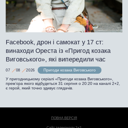
Facebook, дрон і самокат у 17 ст:
винаходи Ореста із «Пригод козака
Виговського», які випередили час
Пригоди козака Виговського
07
08
2026
У пригодницькому серіалі «Пригоди козака Виговського»,
прем’єра якого відбудеться 31 серпня о 20:20 на каналі 2+2,
є герой, який точно здивує глядачів.
ПОВНА ВЕРСІЯ
Сайт телеканалу 2+2