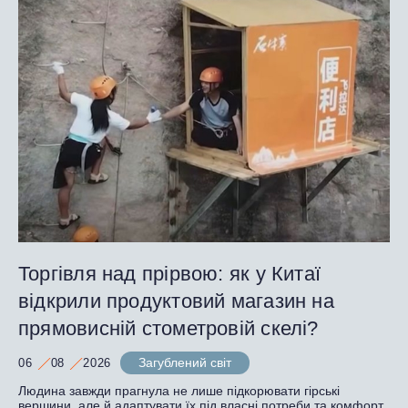
Торгівля над прірвою: як у Китаї
відкрили продуктовий магазин на
прямовисній стометровій скелі?
Загублений світ
06
08
2026
Людина завжди прагнула не лише підкорювати гірські
вершини, але й адаптувати їх під власні потреби та комфорт.