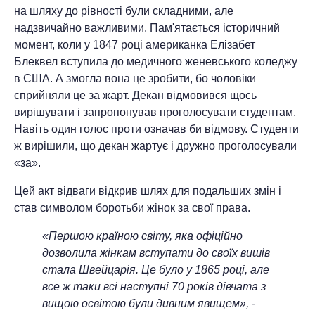
на шляху до рівності були складними, але
надзвичайно важливими. Пам'ятається історичний
момент, коли у 1847 році американка Елізабет
Блеквел вступила до медичного женевського коледжу
в США. А змогла вона це зробити, бо чоловіки
сприйняли це за жарт. Декан відмовився щось
вирішувати і запропонував проголосувати студентам.
Навіть один голос проти означав би відмову. Студенти
ж вирішили, що декан жартує і дружно проголосували
«за».
Цей акт відваги відкрив шлях для подальших змін і
став символом боротьби жінок за свої права.
«Першою країною світу, яка офіційно
дозволила жінкам вступати до своїх вишів
стала Швейцарія. Це було у 1865 році, але
все ж таки всі наступні 70 років дівчата з
вищою освітою були дивним явищем», -