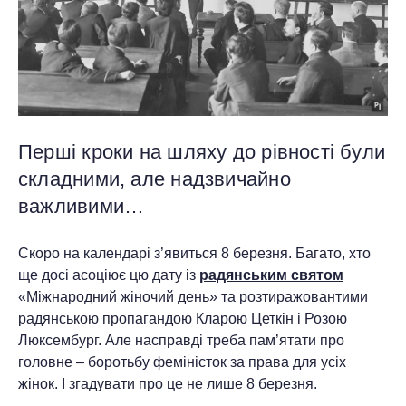
Перші кроки на шляху до рівності були
складними, але надзвичайно
важливими…
Скоро на календарі з’явиться 8 березня. Багато, хто
ще досі асоціює цю дату із
радянським святом
«Міжнародний жіночий день» та розтиражовантими
радянською пропагандою Кларою Цеткін і Розою
Люксембург. Але насправді треба пам’ятати про
головне – боротьбу феміністок за права для усіх
жінок. І згадувати про це не лише 8 березня.