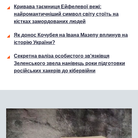
Кривава таємниця Ейфелевої вежі:
найромантичніший символ світу стоїть на
кістках замордованих людей
Як донос Кочубея на Івана Мазепу вплинув на
історію України?
Секретна валіза особистого зв'язківця
Зеленського звела нанівець роки підготовки
російських хакерів до кібервійни