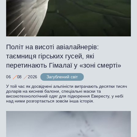
Політ на висоті авіалайнерів:
таємниця гірських гусей, які
перетинають Гімалаї у «зоні смерті»
Загублений світ
06
08
2026
У той час як досвідчені альпіністи витрачають десятки тисяч
доларів на кисневі балони, спеціальні маски та
високотехнологічний одяг для підкорення Евересту, у небі
над ними розгортається зовсім інша історія.