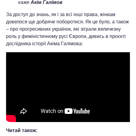
каже
Акім Галімов
За доступ до знань, як і за всі інші права, жінкам
довелося ще добряче поборотися. Як це було, а також
– про прогресивних українок, які зіграли величезну
роль у феміністичному русі Європи, дивись в проєкті
дослідника історії Акіма Галімова:
Читай також: