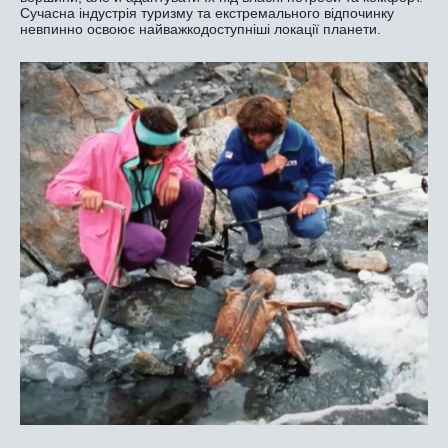
Сучасна індустрія туризму та екстремального відпочинку
невпинно освоює найважкодоступніші локації планети.