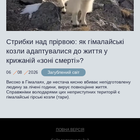
Стрибки над прірвою: як гімалайські
козли адаптувалися до життя у
крижаній «зоні смерті»?
Загублений світ
06
08
2026
Високо в Гімалаях, де нестача кисню вбиває непідготовлену
людину за лічені години, вирує повноцінне життя.
Справжніми володарями цих неприступних територій є
гімалайські гірські козли (тари).
ПОВНА ВЕРСІЯ