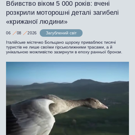
Вбивство віком 5 000 років: вчені
розкрили моторошні деталі загибелі
«крижаної людини»
Загублений світ
06
08
2026
Італійське містечко Больцано щороку приваблює тисячі
туристів не лише своїми гірськолижними трасами, а й
унікальною можливістю зазирнути в епоху ранньої бронзи.