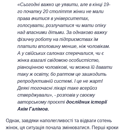
«Сьогодні важко це уявити, але в кінці 19-
го початку 20 століття жінки не мали
права вчитися в університетах,
голосувати, розлучатися чи мати опіку
над власними дітьми. За однаково важку
фізичну роботу на підприємствах їм
платили вполовину менше, ніж чоловікам.
А у свійських салонах сперечалися, чи є
жінка взагалі свідомою особистістю,
рівноцінною чоловікові, чи можна їй давати
таку ж освіту, бо раптом це зашкодить
репродуктивній системі. І це не жарт!
Деякі тогочасні лікарі таке всерйоз
стверджували», - розповів у своєму
авторському проєкті
дослідник історії
Акім Галімов.
Однак, завдяки наполегливості та відваги сотень
жінок, ця ситуація почала змінюватися. Перші кроки