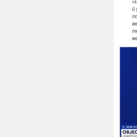
«Ц
й
п
ве
т
м