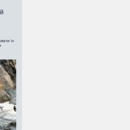
ій
вати їх
о