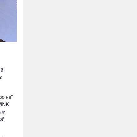
ій
ою
ро неї
WINK
оли
ой