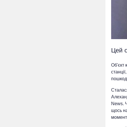
Цей о
Об'єкт 
станції
пошкодж
Сталася
Алехан
News. 
щось на
момент 