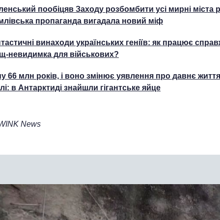
ленський пообіцяв Заходу розбомбити усі мирні міста р
млівська пропаганда вигадала новий міф
тастичні винаходи українських геніїв: як працює справ
щ-невидимка для військових?
у 66 млн років, і воно змінює уявлення про давнє життя
лі: в Антарктиді знайшли гігантське яйце
WINK News