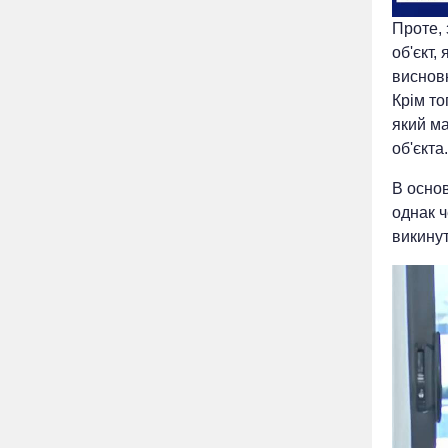
Проте,
об'єкт,
висновк
Крім то
який м
об'єкта.
В осно
однак ч
викинут