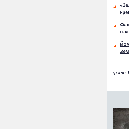
«Зе
кре
Фан
пла
Йом
Зем
фото: 