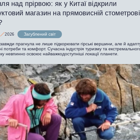
вля над прірвою: як у Китаї відкрили
уктовий магазин на прямовисній стометров
?
Загублений світ
2026
авжди прагнула не лише підкорювати гірські вершини, але й адапту
ні потреби та комфорт. Сучасна індустрія туризму та екстремальног
нку невпинно освоює найважкодоступніші локації планети.