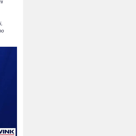
ті
і,
ро