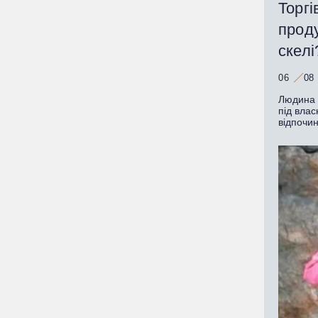
Торгі
прод
скелі
06
08
Людина з
під влас
відпочи