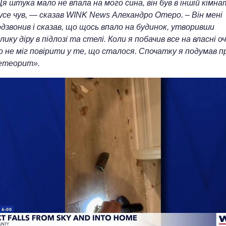
я штука мало не впала на мого сина, він був в іншій кімна
 усе чув, — сказав WINK News Алехандро Отеро. – Він мені
одзвонив і сказав, що щось впало на будинок, утворивши
лику діру в підлозі та стелі. Коли я побачив все на власні оч
о не міг повірити у те, що сталося. Спочатку я подумав п
етеорит».