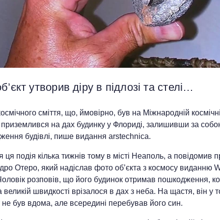
б’єкт утворив діру в підлозі та стелі…
космічного сміття, що, ймовірно, був на Міжнародній космічн
, приземлився на дах будинку у Флориді, залишивши за соб
ення будівлі, пише видання arstechnica.
 ця подія кілька тижнів тому в місті Неаполь, а повідомив п
дро Отеро, який надіслав фото об’єкта з космосу виданню 
Чоловік розповів, що його будинок отримав пошкодження, к
 великій швидкості врізалося в дах з неба. На щастя, він у т
не був вдома, але всередині перебував його син.