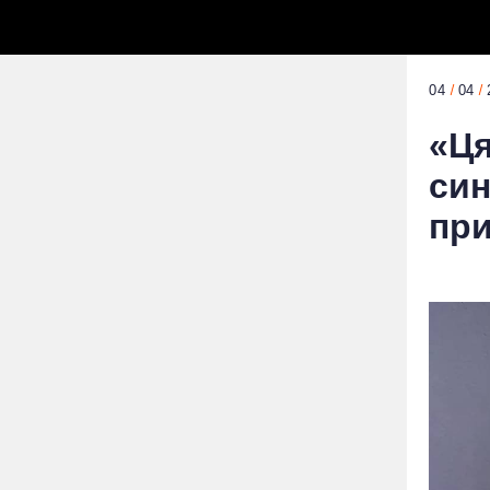
04
04
«Ця
син
при