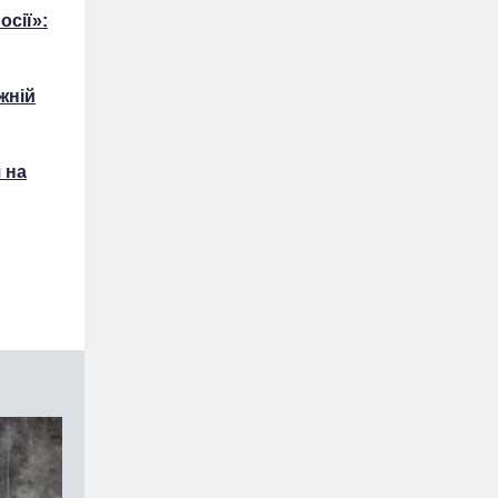
осії»:
жній
 на