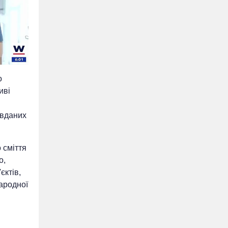
о
иві
авданих
 сміття
о,
єктів,
ародної