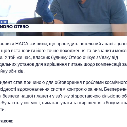
авники НАСА заявили, що проведуть ретельний аналіз цьог
, щоб встановити його точне походження та визначити можл
и. У той же час, власник будинку Отеро очікує зв'язку від
ідальних установ для вирішення питань щодо компенсації з
йну збитків.
цидент став причиною для обговорення проблеми космічного
хідності вдосконалення систем контролю за ним. Безперечн
 безпеки нашої планети у зв'язку зі зростаючою кількістю об'
бувають у космосі, вимагає уваги та вирішення з боку міжн
ти.
також: