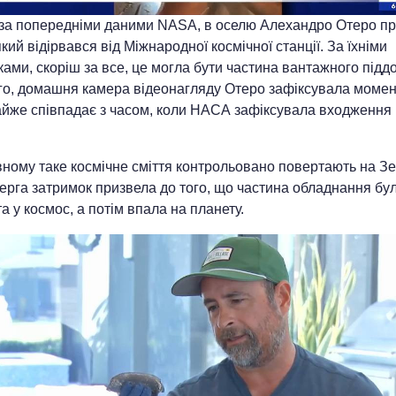
 за попередніми даними NASA, в оселю Алехандро Отеро пр
 який відірвався від Міжнародної космічної станції. За їхніми
ами, скоріш за все, це могла бути частина вантажного піддо
го, домашня камера відеонагляду Отеро зафіксувала момент
айже співпадає з часом, коли НАСА зафіксувала входження 
вному таке космічне сміття контрольовано повертають на З
ерга затримок призвела до того, що частина обладнання бу
а у космос, а потім впала на планету.