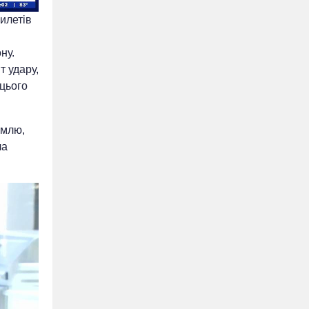
илетів
ну.
 удару,
цього
емлю,
ла