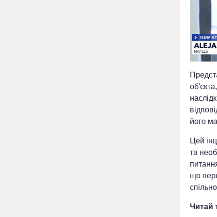
Предст
об'єкта
наслідк
відпов
його ма
Цей ін
та необ
питання
що пере
спільно
Читай 