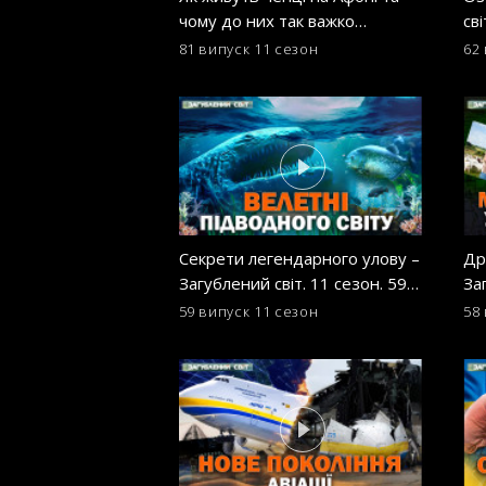
чому до них так важко
сві
дістатися – досвід знімальної
81 випуск
11 сезон
62
групи
Секрети легендарного улову –
Др
Загублений світ. 11 сезон. 59
За
випуск
ви
59 випуск
11 сезон
58