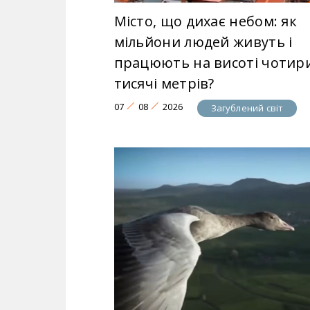
Місто, що дихає небом: як
мільйони людей живуть і
працюють на висоті чотир
тисячі метрів?
07
08
2026
Загублений світ