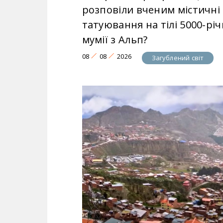
розповіли вченим містичні
татуювання на тілі 5000-річ
мумії з Альп?
08
08
2026
Загублений світ