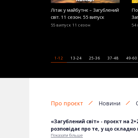
Літак у майбутнє – Загублений
По
світ. 11 сезон. 55 випуск
За
ви
55 випуск
11 сезон
54
1-12
13-24
25-36
37-48
49-60
Про проєкт
Новини
«Загублений світ» - проєкт на 2+2
розповідає про те, у що складно 
Показати більше