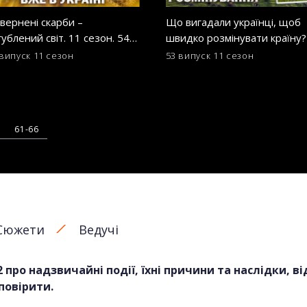
вернені скарби –
Що вигадали українці, щоб
гублений світ. 11 сезон. 54
швидко розмінувати країну?
пуск
 випуск
11 сезон
53 випуск
11 сезон
61-66
Сюжети
Ведучі
 про надзвичайні події, їхні причини та наслідки, ві
повірити.