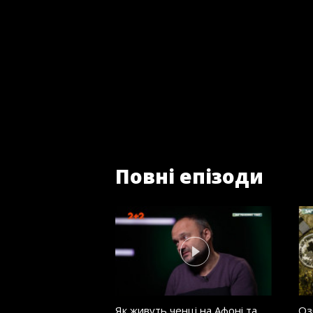
Повні епізоди
Як живуть ченці на Афоні та
Оз