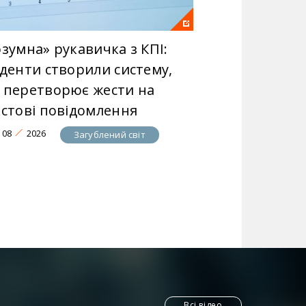
зумна» рукавичка з КПІ:
уденти створили систему,
 перетворює жести на
кстові повідомлення
08
2026
Загублений світ
Всі відео