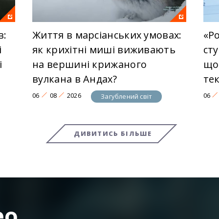
в:
Життя в марсіанських умовах:
«Ро
і
як крихітні миші виживають
ст
і
на вершині крижаного
що
вулкана в Андах?
те
06
08
2026
06
Загублений світ
ДИВИТИСЬ БІЛЬШЕ
ео