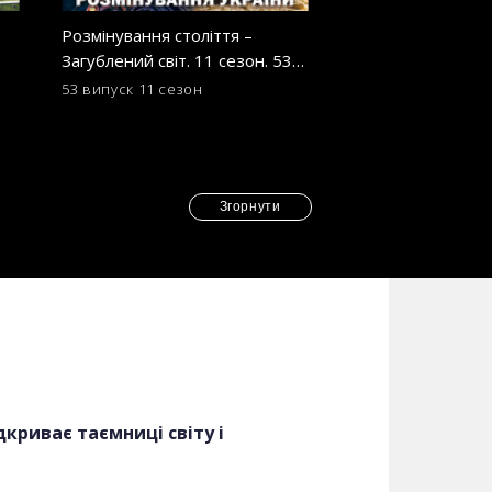
Розмінування століття –
Продовольча голк
Загублений світ. 11 сезон. 53
Загублений світ. 
випуск
випуск
53 випуск
11 сезон
45 випуск
11 сезон
Згорнути
дкриває таємниці світу і