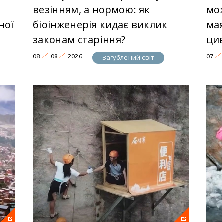
везінням, а нормою: як
мо
ної
біоінженерія кидає виклик
ма
законам старіння?
цив
08
08
2026
07
Загублений світ