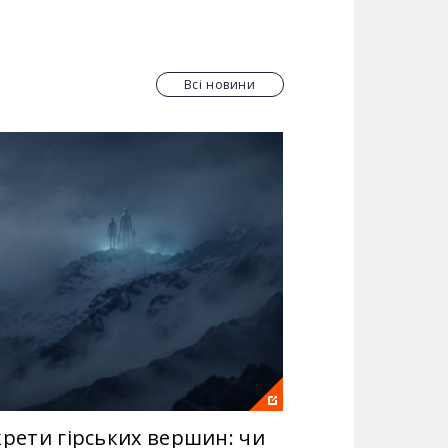
али героями мимоволі. Потрапили у
стю та відчайдушністю, винахідливістю й
нтинентах. Сміливці, яким кохання
Всі новини
мних ангелів. Транспортники, які
айтемніші часи для нашої країни.
ровопролитної та жорсткої війни в
ін поплатиться за вчинені злочини
ують завоювати світ за допомогою
крети гірських вершин: чи