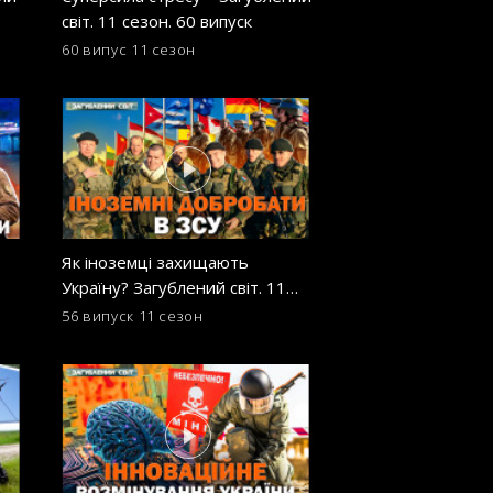
світ. 11 сезон. 60 випуск
допоміг Україні в
сьогодення?
60 випус
11 сезон
53 випуск
11 сезон
Як іноземці захищають
Будівництво майб
Україну? Загублений світ. 11
зміниться Світ та 
сезон. 56 випуск
Загублений світ. 
56 випуск
11 сезон
49 випуск
11 сезон
випуск