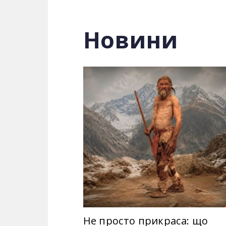
Ведучий «Загубленого світу» Ма
найгірші ситуації свого життя і витрим
Новини
оптимізмом рятують співвітчизників, 
допомогло вистояти, йдучи через жахи
заради порятунку України проклали шля
Також, у нових тематичних випусках
Україні. Глядачі 2+2 дізнаються, чому
проти українського народу, яким чино
окультних сил.
Не просто прикраса: що