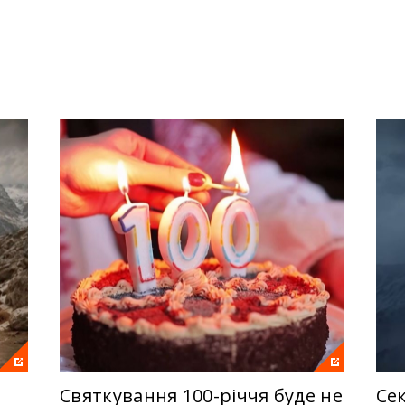
ксим Сухенко
розповідає неймовірні історії людей, які ст
али їх. У нових випусках – українці-герої, які своєю незламні
шокують окупантів і вражають та надихають людей на усіх ко
 війни. Волонтери, які для тисяч людей перетворилися на зе
хи там, де це просто неможливо – усі ті, хто несе світло у н
ведучий Геннадій Попенко
спробує дослідити інший бік к
 Чорнобаївка стала прокляттям для російських військ, як пут
м російські ідеологи, як свого часу німецькі нацисти, план
Святкування 100-річчя буде не
Се