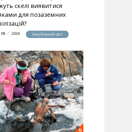
жуть скелі виявитися
яками для позаземних
ілізацій?
08
2026
Загублений світ