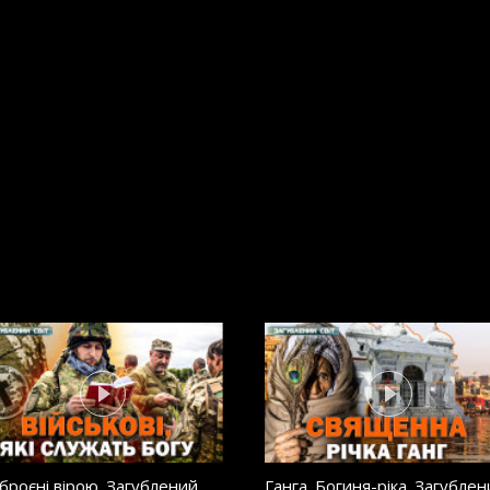
броєні вірою. Загублений
Ганга. Богиня-ріка. Загублен