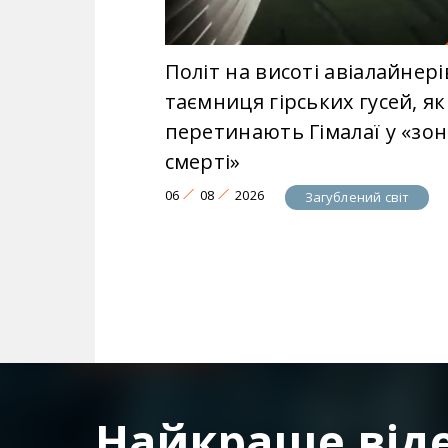
Політ на висоті авіалайнері
таємниця гірських гусей, як
перетинають Гімалаї у «зон
смерті»
06
08
2026
Загублений світ
Найкраще від