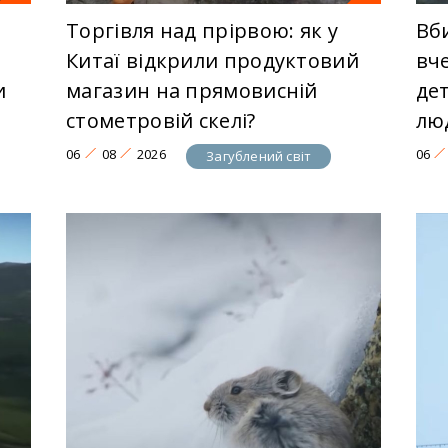
Торгівля над прірвою: як у
Вби
Китаї відкрили продуктовий
вч
и
магазин на прямовисній
дет
стометровій скелі?
лю
06
08
2026
06
Загублений світ