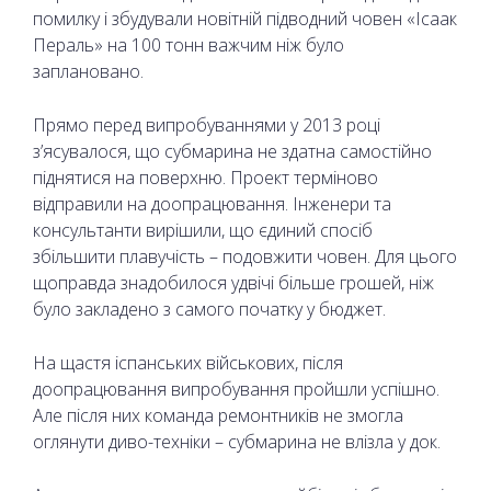
помилку і збудували новітній підводний човен «Ісаак
Пераль» на 100 тонн важчим ніж було
заплановано.
Прямо перед випробуваннями у 2013 році
з’ясувалося, що субмарина не здатна самостійно
піднятися на поверхню. Проект терміново
відправили на доопрацювання. Інженери та
консультанти вирішили, що єдиний спосіб
збільшити плавучість – подовжити човен. Для цього
щоправда знадобилося удвічі більше грошей, ніж
було закладено з самого початку у бюджет.
На щастя іспанських військових, після
доопрацювання випробування пройшли успішно.
Але після них команда ремонтників не змогла
оглянути диво-техніки – субмарина не влізла у док.