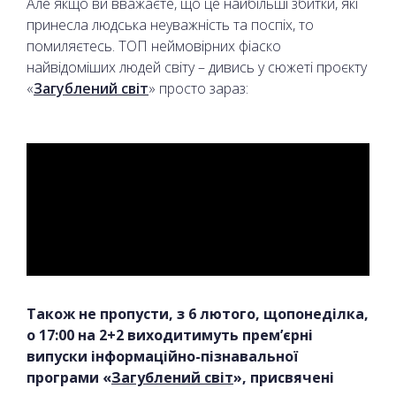
Але якщо ви вважаєте, що це найбільші збитки, які
принесла людська неуважність та поспіх, то
помиляєтесь. ТОП неймовірних фіаско
найвідоміших людей світу – дивись у сюжеті проєкту
«
Загублений світ
» просто зараз:
Також не пропусти, з 6 лютого, щопонеділка,
о 17:00 на 2+2 виходитимуть прем’єрні
випуски інформаційно-пізнавальної
програми «
Загублений світ
», присвячені