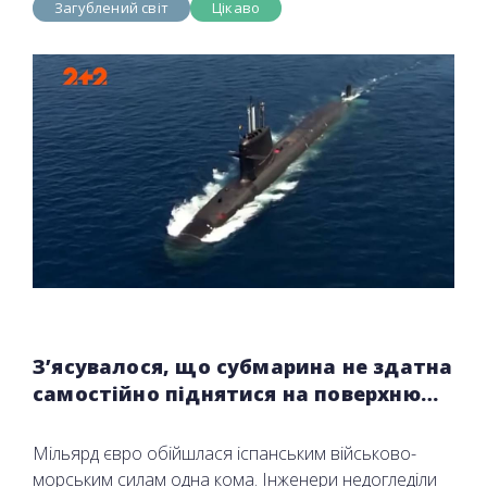
Загублений світ
Цікаво
З’ясувалося, що субмарина не здатна
самостійно піднятися на поверхню…
Мільярд євро обійшлася іспанським військово-
морським силам одна кома. Інженери недогледіли