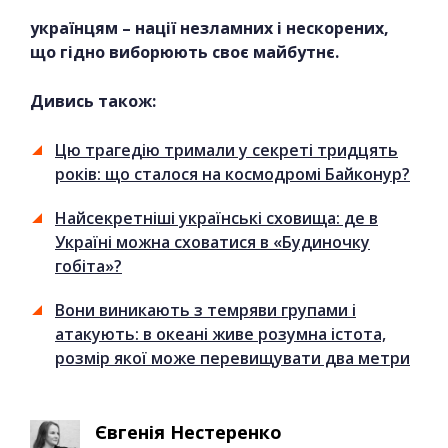
українцям – нації незламних і нескорених,
що гідно виборюють своє майбутнє.
Дивись також:
Цю трагедію тримали у секреті тридцять
років: що сталося на космодромі Байконур?
Найсекретніші українські сховища: де в
Україні можна сховатися в «Будиночку
гобіта»?
Вони виникають з темряви групами і
атакують: в океані живе розумна істота,
розмір якої може перевищувати два метри
Євгенія Нестеренко