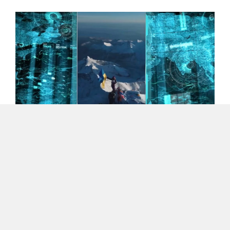
Умови на висоті понад 8000 метрів
настільки агресивні, що цю
територію офіційно називають
«зоною смерті». Рівень кисню там
становить лише третину від
звичного показника на рівні моря.