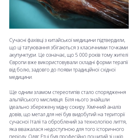
Сучасні фахівці з китайської медицини підтвердили,
що ці татуювання збігаються з класичними точками
акупунктури. Це означає, що 5 000 років тому жителі
Європи вже використовували складні форми терапії
від болю, задовго до появи традиційної східної
медицини.
Ще одним зламом стереотипів стало спорядження
альпійського мисливця. Біля нього знайшли
ідеально збережену мідну сокиру. Хімічний аналіз
довів, що метал для неї був видобутий на території
сучасної Італії та оброблений за технологією лиття,
яка вважалася недоступною для того історичного
періоду. Одяг Етці був професійно пошитий зі шкір