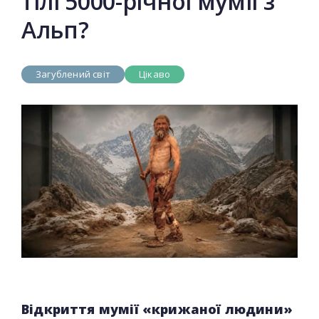
тілі 5000-річної мумії з
Альп?
Загублений світ
Цікаво
Відкриття мумії «крижаної людини»