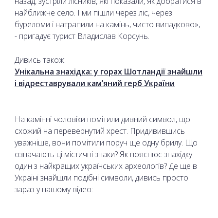
назад, зустріли лісників, які показали, як добратися в
найближче село. І ми пішли через ліс, через
буреломи і натрапили на камінь, чисто випадково»,
- пригадує турист Владислав Корсунь.
Дивись також:
Унікальна знахідка: у горах Шотландії знайшли
і відреставрували кам’яний герб України
На камінні чоловіки помітили дивний символ, що
схожий на перевернутий хрест. Придивившись
уважніше, вони помітили поруч ще одну брилу. Що
означають ці містичні знаки? Як пояснює знахідку
один з найкращих українських археологів? Де ще в
Україні знайшли подібні символи, дивись просто
зараз у нашому відео: