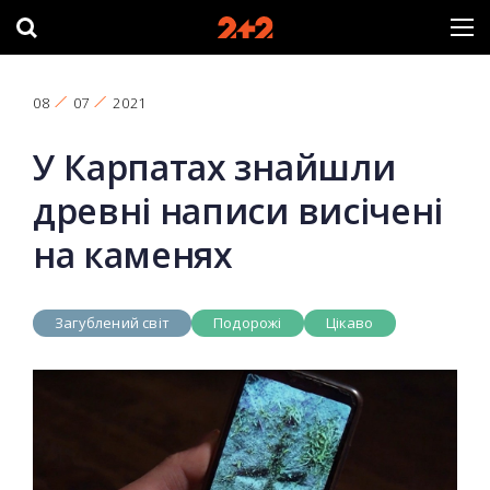
08
07
2021
У Карпатах знайшли
древні написи висічені
на каменях
Загублений світ
Подорожі
Цікаво