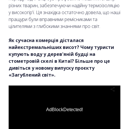
різних тварин, забезпечуючи надійну термоізоляцію
у високогір'ї. Ця знахідка остаточно довела, що наші
пращури були вправними ремісниками та
цілителями з глибокими знаннями про світ.
Як сучасна комерція дісталася
найекстремальніших висот? Чому туристи
купують воду у дерев'яній будці на
стометровій скелі в Китаї? Більше про це
дивіться у новому випуску проєкту
«Загублений світ».
AdBlockDetected!