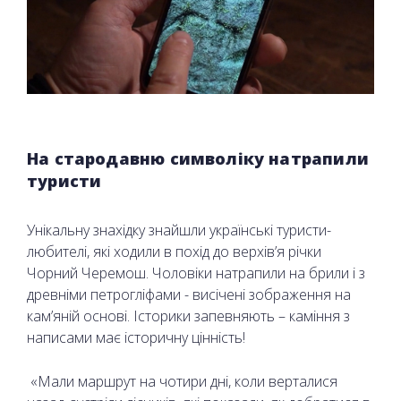
На стародавню символіку натрапили
туристи
Унікальну знахідку знайшли українські туристи-
любителі, які ходили в похід до верхів’я річки
Чорний Черемош. Чоловіки натрапили на брили і з
древніми петрогліфами - висічені зображення на
кам’яній основі. Історики запевняють – каміння з
написами має історичну цінність!
«Мали маршрут на чотири дні, коли верталися