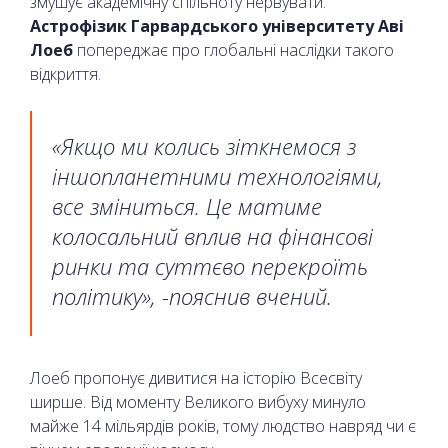
змушує академічну спільноту нервувати.
Астрофізик Гарвардського університету Аві
Лоеб
попереджає про глобальні наслідки такого
відкриття.
«Якщо ми колись зіткнемося з
іншопланетними технологіями,
все зміниться. Це матиме
колосальний вплив на фінансові
ринки та суттєво перекроїть
політику», -пояснив вчений.
Лоеб пропонує дивитися на історію Всесвіту
ширше. Від моменту Великого вибуху минуло
майже 14 мільярдів років, тому людство навряд чи є