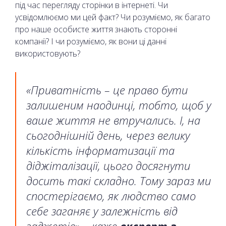
під час перегляду сторінки в інтернеті. Чи
усвідомлюємо ми цей факт? Чи розуміємо, як багато
про наше особисте життя знають сторонні
компанії? І чи розуміємо, як вони ці данні
використовують?
«Приватність – це право бути
залишеним наодинці, тобто, щоб у
ваше життя не втручались. І, на
сьогоднішній день, через велику
кількість інформатизації та
діджіталізації, цього досягнути
досить такі складно. Тому зараз ми
спостерігаємо, як людство само
себе заганяє у залежність від
гаджетів», - каже
експерт з