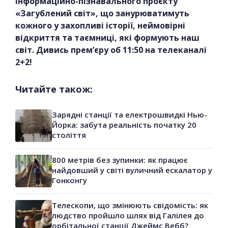
інформаційно-пізнавального проєкту
«Загублений світ», що занурюватимуть
кожного у захопливі історії, неймовірні
відкриття та таємниці, які формують наш
світ. Дивись прем’єру об 11:50 на телеканалі
2+2!
Читайте також:
Зарядні станції та електрошвидкі Нью-
Йорка: забута реальність початку 20
століття
800 метрів без зупинки: як працює
найдовший у світі вуличний ескалатор у
Гонконгу
Телескопи, що змінюють свідомість: як
людство пройшло шлях від Галілея до
орбітальної станції Джеймс Вебб?