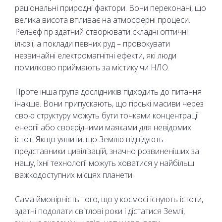
раціональні природні фактори. Вони переконані, що
велика висота впливає на атмосферні процеси.
Рельєф гір здатний створювати складні оптичні
ілюзії, а поклади певних руд – провокувати
незвичайні електромагнітні ефекти, які люди
помилково приймають за містику чи НЛО.
Проте інша група дослідників підходить до питання
інакше. Вони припускають, що гірські масиви через
свою структуру можуть бути точками концентрації
енергії або своєрідними маяками для невідомих
істот. Якщо уявити, що Землю відвідують
представники цивілізацій, значно розвиненіших за
нашу, їхні технології можуть ховатися у найбільш
важкодоступних місцях планети.
Сама ймовірність того, що у космосі існують істоти,
здатні подолати світлові роки і дістатися Землі,