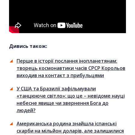
Дивись також:
Перше в історії послання інопланетянам:
творець космонавтики часів СРСР Корольов
виходив на контакт з прибульцями
У США та Бразилії зафільмували
«танцююче світло»: що це – невідоме науці
небесне явище чи звернення Бога до
людей?
Американська родина знайшла іспанські
скарби на мільйон доларів, але залишилися