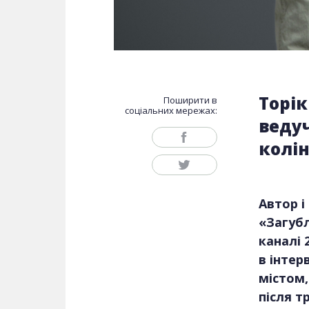
Торік
Поширити в
соціальних мережах:
веду
колі
Автор і
«Загубл
каналі 
в інтер
містом,
після т