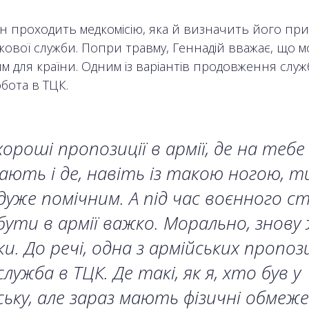
ін проходить медкомісію, яка й визначить його при
кової служби. Попри травму, Геннадій вважає, що м
м для країни. Одним із варіантів продовження слу
обота в ТЦК.
хороші пропозиції в армії, де на тебе
ають і де, навіть із такою ногою, т
дуже помічним. А під час воєнного с
бути в армії важко. Морально, знову
и. До речі, одна з армійських пропоз
служба в ТЦК. Де такі, як я, хто був у
ську, але зараз мають фізичні обмеже