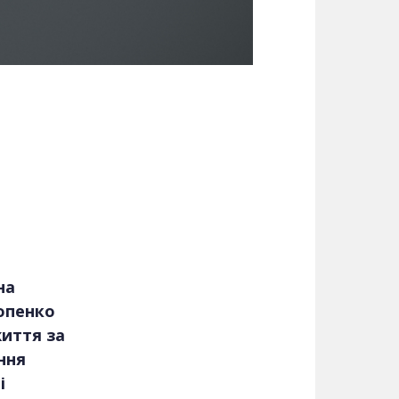
на
Попенко
життя за
ння
і