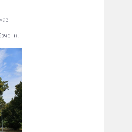
имав
баченні.