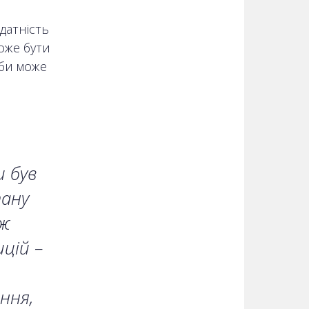
датність
оже бути
жби може
и був
тану
 ж
ицій –
ння,