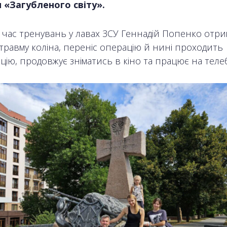
 «Загубленого світу».
д час тренувань у лавах ЗСУ Геннадій Попенко отр
травму коліна, переніс операцію й нині проходить
ацію, продовжує зніматись в кіно та працює на теле