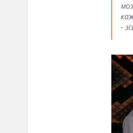
мож
каж
- з