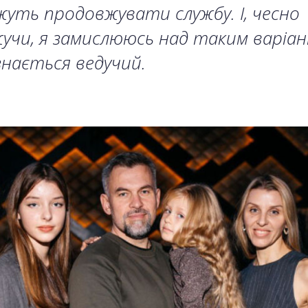
уть продовжувати службу. І, чесно
учи, я замислююсь над таким варіа
ізнається ведучий.