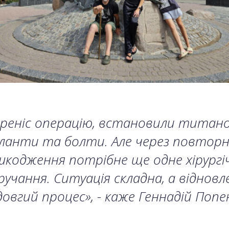
реніс операцію, встановили титано
ланти та болти. Але через повторн
кодження потрібне ще одне хірургі
учання. Ситуація складна, а відновл
овгий процес», - каже Геннадій Попе