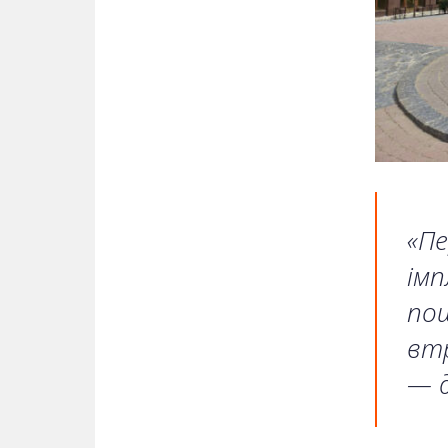
«Пе
імп
пош
втр
— д