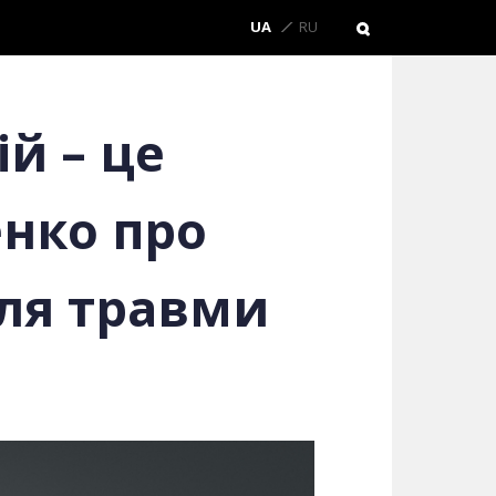
UA
RU
й – це
енко про
сля травми