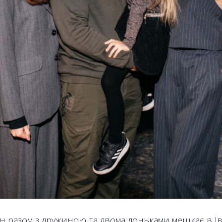
ін разом з дружиною та двома доньками мешкає в Ів