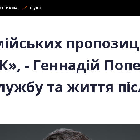
РОГРАМА
ВІДЕО
мійських пропозиці
К», - Геннадій Поп
лужбу та життя пі