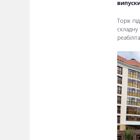
випуски
Торік пі
складну 
реабіліт