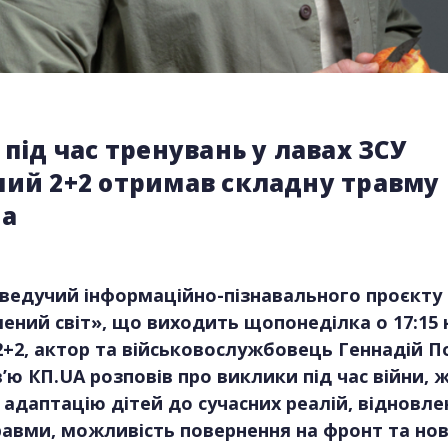
 під час тренувань у лавах ЗСУ
чий 2+2 отримав складну травму
на
 ведучий інформаційно-пізнавального проєкту
ений світ», що виходить щопонеділка о 17:15 
2+2, актор та військовослужбовець Геннадій 
в’ю КП.UA розповів про виклики під час війни, 
 адаптацію дітей до сучасних реалій, відновле
равми, можливість повернення на фронт та нов