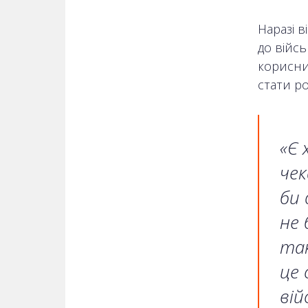
Наразі в
до війсь
корисни
стати р
«Є 
чек
би 
не 
так
це 
вій