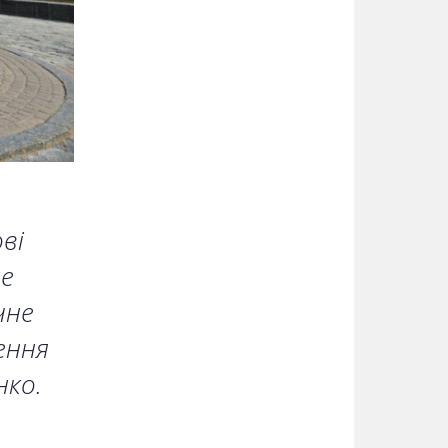
ві
е
чне
ення
нко.