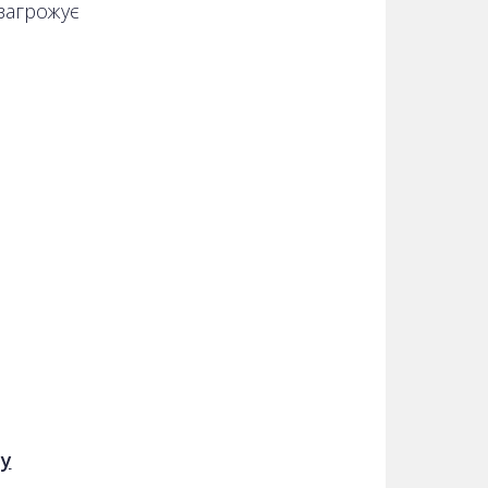
загрожує
му