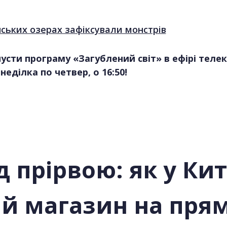
нських озерах зафіксували монстрів
усти програму «Загублений світ» в ефірі теле
онеділка по четвер, о 16:50!
д прірвою: як у Ки
й магазин на пря