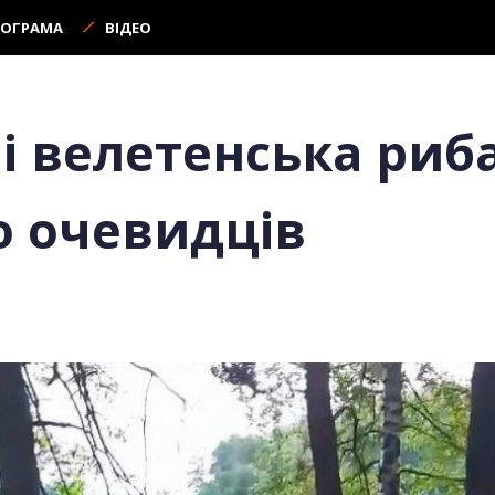
РОГРАМА
ВІДЕО
і велетенська риб
о очевидців