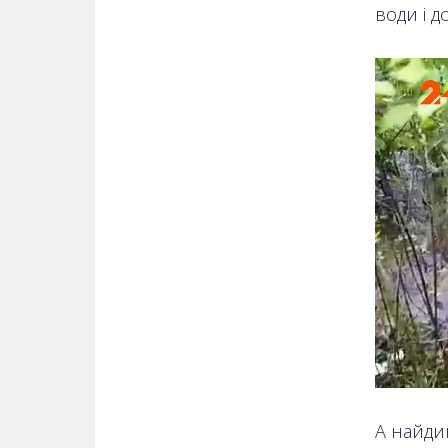
води і д
А найдив