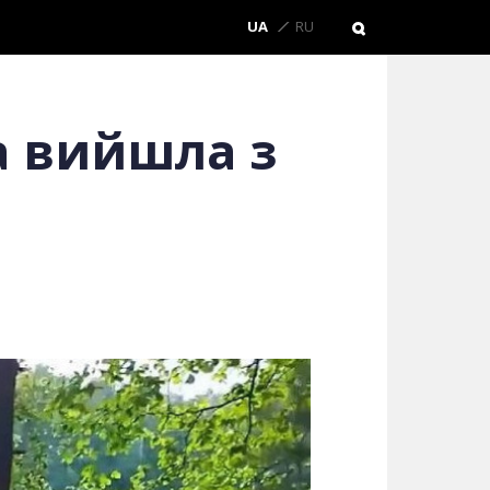
UA
RU
а вийшла з