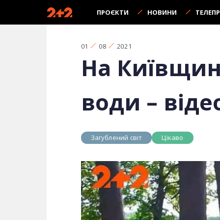
ПРОЄКТИ
НОВИНИ
ТЕЛЕП
01
08
2021
На Київщин
води – віде
Загублений світ
Цікаво