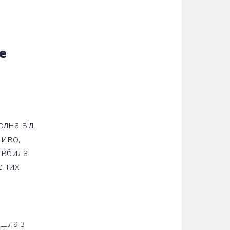
е
одна від
ливо,
 вбила
ених
шла з