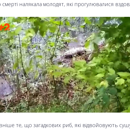
о смерті налякала молодят, які прогулювалися вздов
ніше те, що загадкових риб, які відвойовують сушу