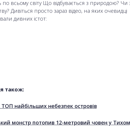
ь по всьому світу Що відбувається з природою? Чи 
ву? Дивіться просто зараз відео, на яких очевидці
вали дивних істот:
я також:
 ТОП найбільших небезпек островів
ький монстр потопив 12-метровий човен у Тихо