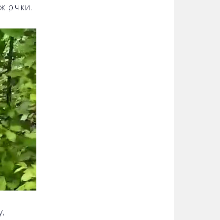
ж річки.
,