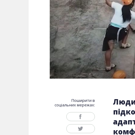
Люди
Поширити в
соціальних мережах:
підко
адапт
комфо