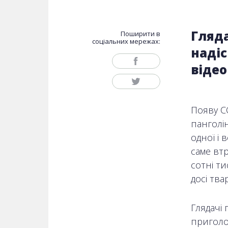
Гляда
Поширити в
соціальних мережах:
наді
відео
Появу C
панголін
одної і 
саме втр
сотні т
досі тва
Глядачі 
приголо