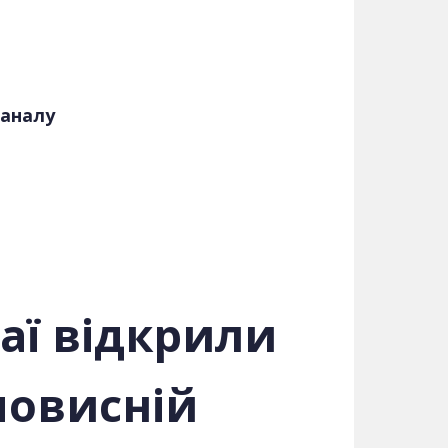
каналу
таї відкрили
мовисній