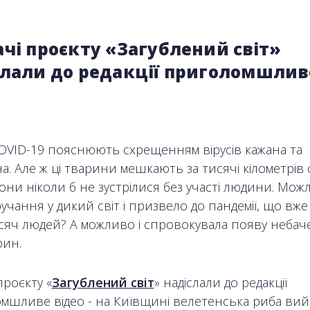
чі проєкту «Загублений світ»
слали до редакції приголомшлив
OVID-19 пояснюють схрещенням вірусів кажана та
а. Але ж ці тварини мешкають за тисячі кілометрів 
вони ніколи б не зустрілися без участі людини. Мож
учання у дикий світ і призвело до пандемії, що вже
исяч людей? А можливо і спровокувала появу небач
рин.
проєкту «
Загублений світ
» надіслали до редакції
мшливе відео - на Київщині велетенська риба вий