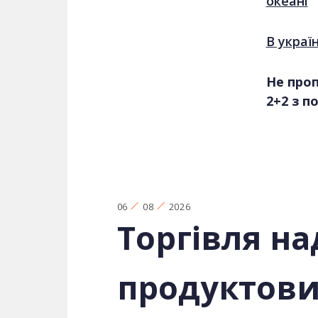
океані
В украї
Не проп
2+2 з п
06
08
2026
Торгівля на
продуктови