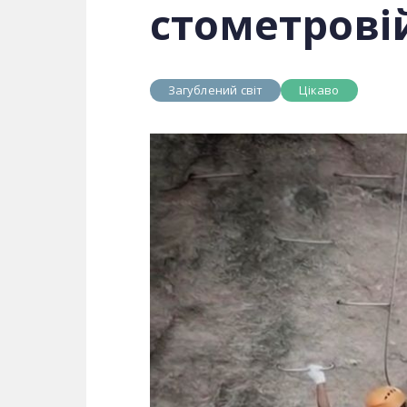
стометровій
Загублений світ
Цікаво