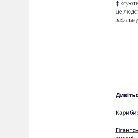
фіксуют
це людст
зафільму
Дивітьс
Кариби:
Гігантс