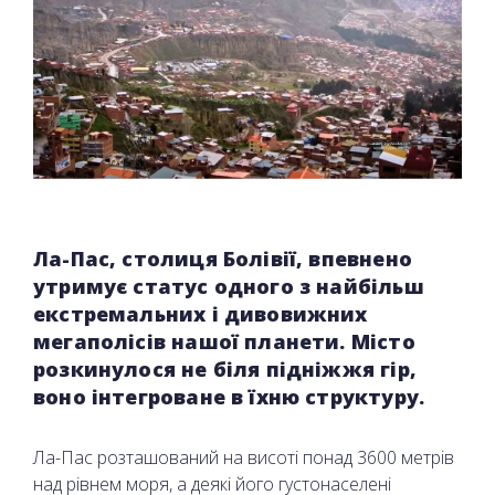
Ла-Пас, столиця Болівії, впевнено
утримує статус одного з найбільш
екстремальних і дивовижних
мегаполісів нашої планети. Місто
розкинулося не біля підніжжя гір,
воно інтегроване в їхню структуру.
Ла-Пас розташований на висоті понад 3600 метрів
над рівнем моря, а деякі його густонаселені