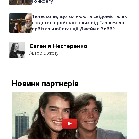
Гонконгу
Телескопи, що змінюють свідомість: як
людство пройшло шлях від Галілея до
орбітальної станції Джеймс Вебб?
Євгенія Нестеренко
Автор сюжету