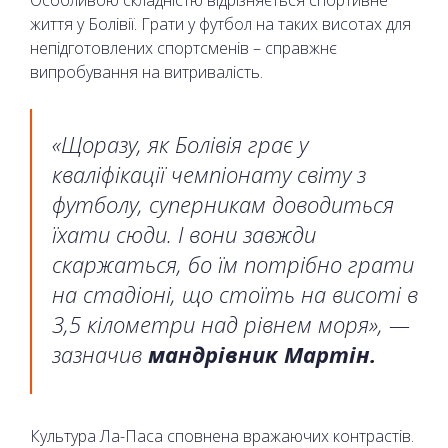
Особливою складністю відрізняється спортивне
життя у Болівії. Грати у футбол на таких висотах для
непідготовлених спортсменів – справжнє
випробування на витривалість.
«Щоразу, як Болівія грає у
кваліфікації чемпіонату світу з
футболу, суперникам доводиться
їхати сюди. І вони завжди
скаржаться, бо їм потрібно грати
на стадіоні, що стоїть на висоті в
3,5 кілометри над рівнем моря», —
зазначив
мандрівник Мартін.
Культура Ла-Паса сповнена вражаючих контрастів.