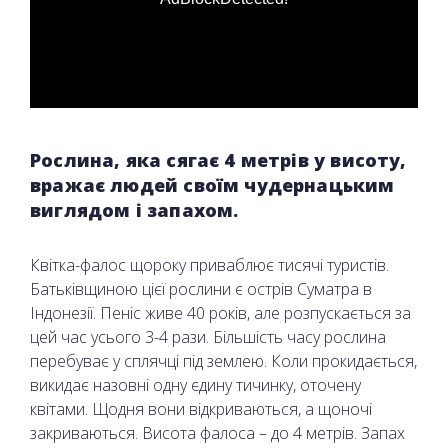
Рослина, яка сягає 4 метрів у висоту,
вражає людей своїм чудернацьким
виглядом і запахом.
Квітка-фалос щороку приваблює тисячі туристів.
Батьківщиною цієї рослини є острів Суматра в
Індонезії. Пеніс живе 40 років, але розпускається за
цей час усього 3-4 рази. Більшість часу рослина
перебуває у сплячці під землею. Коли прокидається,
викидає назовні одну єдину тичинку, оточену
квітами. Щодня вони відкриваються, а щоночі
закриваються. Висота фалоса – до 4 метрів. Запах