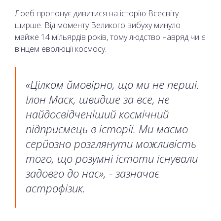
Лоеб пропонує дивитися на історію Всесвіту
ширше. Від моменту Великого вибуху минуло
майже 14 мільярдів років, тому людство навряд чи є
вінцем еволюції космосу.
«Цілком ймовірно, що ми не перші.
Ілон Маск, швидше за все, не
найдосвідченіший космічний
підприємець в історії. Ми маємо
серйозно розглянути можливість
того, що розумні істоти існували
задовго до нас», - зазначає
астрофізик.