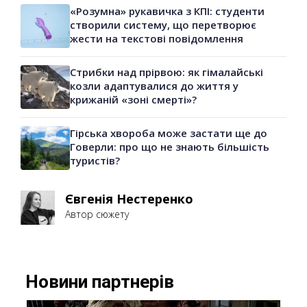
«Розумна» рукавичка з КПІ: студенти
створили систему, що перетворює
жести на текстові повідомлення
Стрибки над прірвою: як гімалайські
козли адаптувалися до життя у
крижаній «зоні смерті»?
Гірська хвороба може застати ще до
Говерли: про що не знають більшість
туристів?
Євгенія Нестеренко
Автор сюжету