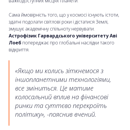
важкодоступних місцях планети.
Сама ймовірність того, що у космосі існують істоти,
здатні подолати світлові роки і дістатися Землі,
змушує академічну спільноту нервувати.
Астрофізик Гарвардського університету Аві
Лоеб
попереджає про глобальні наслідки такого
відкриття.
«Якщо ми колись зіткнемося з
іншопланетними технологіями,
все зміниться. Це матиме
колосальний вплив на фінансові
ринки та суттєво перекроїть
політику», -пояснив вчений.