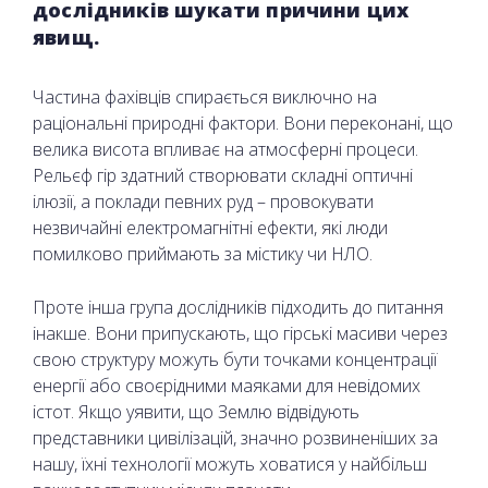
дослідників шукати причини цих
явищ.
Частина фахівців спирається виключно на
раціональні природні фактори. Вони переконані, що
велика висота впливає на атмосферні процеси.
Рельєф гір здатний створювати складні оптичні
ілюзії, а поклади певних руд – провокувати
незвичайні електромагнітні ефекти, які люди
помилково приймають за містику чи НЛО.
Проте інша група дослідників підходить до питання
інакше. Вони припускають, що гірські масиви через
свою структуру можуть бути точками концентрації
енергії або своєрідними маяками для невідомих
істот. Якщо уявити, що Землю відвідують
представники цивілізацій, значно розвиненіших за
нашу, їхні технології можуть ховатися у найбільш