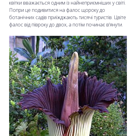
квітки вважається одним із найнеприємніших у світі.
Попри це подивитися на фалос щороку до
ботанічних садів приїжджають тисячі туристів. Цвіте
фалос від півроку до двох, а потім починає в’янути.