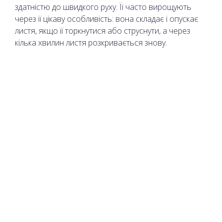
здатністю до швидкого руху. Її часто вирощують
через її цікаву особливість: вона складає і опускає
листя, якщо її торкнутися або струснути, а через
кілька хвилин листя розкривається знову.