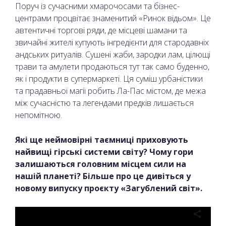
Поруч із сучасними хмарочосами та бізнес-
центрами процвітає знаменитий «Ринок відьом». Це
автентичні торгові ряди, де місцеві шамани та
звичайні жителі купують інгредієнти для стародавніх
андських ритуалів. Сушені жаби, зародки лам, цілющі
трави та амулети продаються тут так само буденно,
як і продукти в супермаркеті. Ця суміш урбаністики
та прадавньої магії робить Ла-Пас містом, де межа
між сучасністю та легендами предків лишається
непомітною.
Які ще неймовірні таємниці приховують
найвищі гірські системи світу? Чому гори
залишаються головним місцем сили на
нашій планеті? Більше про це дивіться у
новому випуску проєкту «Загублений світ».