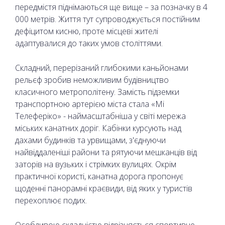
передмістя піднімаються ще вище – за позначку в 4
000 метрів. Життя тут супроводжується постійним
дефіцитом кисню, проте місцеві жителі
адаптувалися до таких умов століттями.
Складний, перерізаний глибокими каньйонами
рельєф зробив неможливим будівництво
класичного метрополітену. Замість підземки
транспортною артерією міста стала «Мі
Телеферіко» - наймасштабніша у світі мережа
міських канатних доріг. Кабінки курсують над
дахами будинків та урвищами, з'єднуючи
найвіддаленіші райони та рятуючи мешканців від
заторів на вузьких і стрімких вулицях. Окрім
практичної користі, канатна дорога пропонує
щоденні панорамні краєвиди, від яких у туристів
перехоплює подих.