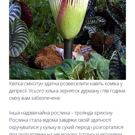
Квітка-сміхотун здатна розвеселити навіть коміка у
депресії. Усього кілька зерняток дурману і пів години
сміху вам забезпечене.
Інша надзвичайна рослина – троянда єрихону.
Рослина стала відома завдяки своїй здатності
скручуватися у кульку в сухий період і розгортатися
при потраплянні на неї вологи. Іспанські місіонери