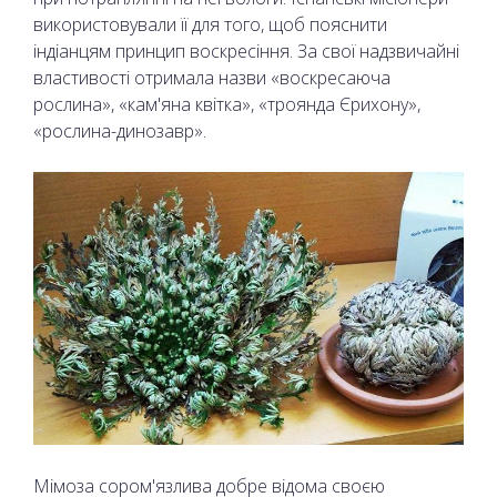
використовували її для того, щоб пояснити
індіанцям принцип воскресіння. За свої надзвичайні
властивості отримала назви «воскресаюча
рослина», «кам'яна квітка», «троянда Єрихону»,
«рослина-динозавр».
Мімоза сором'язлива добре відома своєю