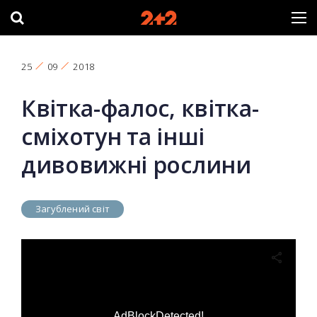
25
09
2018
Квітка-фалос, квітка-
сміхотун та інші
дивовижні рослини
Загублений світ
AdBlockDetected!