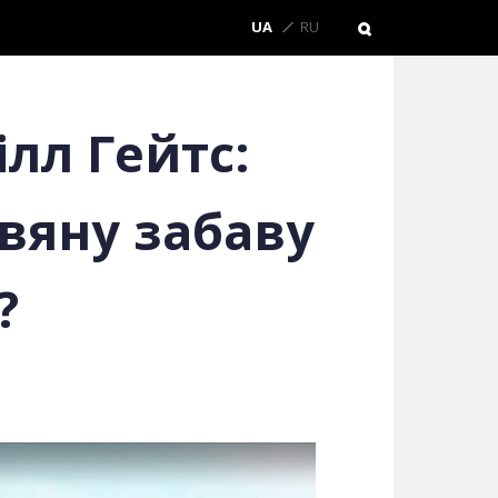
UA
RU
лл Гейтс:
вяну забаву
?