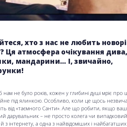
йтеся, хто з нас не любить новорі
? Ця атмосфера очікування дива
ки, мандарини... І, звичайно,
рунки!
б нам не було років, кожен у глибині душі мріє про
йне під ялинкою. Особливо, коли це щось незвич
ть від «таємного Санти». Але що робити, якщо ваш
ий дарувальник – не просто колега чи випадкови
й з інтернету, а одна з найвідоміших і найбагатши