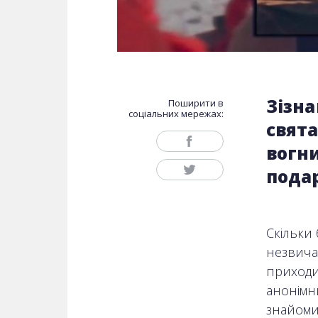
Зізна
Поширити в
соціальних мережах:
свята
вогни
пода
Скільки 
незвича
приходи
анонімн
знайоми