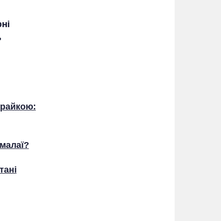
ні
ь
храйкою:
імалаї?
тані