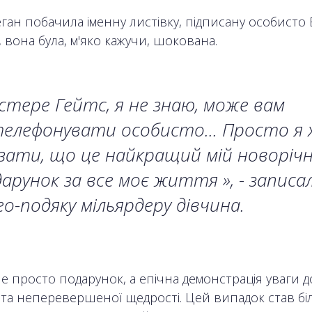
ган побачила іменну листівку, підписану особисто 
 вона була, м'яко кажучи, шокована.
стере Гейтс, я не знаю, може вам
елефонувати особисто... Просто я 
зати, що це найкращий мій новоріч
арунок за все моє життя », - записа
ео-подяку мільярдеру дівчина.
е просто подарунок, а епічна демонстрація уваги д
 та неперевершеної щедрості. Цей випадок став бі