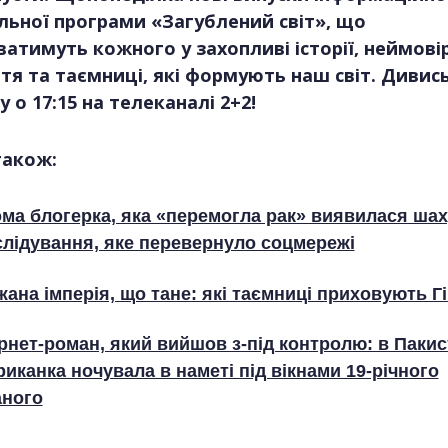
льної програми «Загублений світ», що
атимуть кожного у захопливі історії, неймовір
тя та таємниці, які формують наш світ. Дивис
у о 17:15 на телеканалі 2+2!
також:
ома блогерка, яка «перемогла рак» виявилася ша
слідування, яке перевернуло соцмережі
ана імперія, що тане: які таємниці приховують Г
рнет-роман, який вийшов з-під контролю: в Пакис
иканка ночувала в наметі під вікнами 19-річного
аного