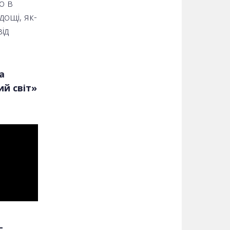
о в
дощі, як-
ід
а
ий світ»
-