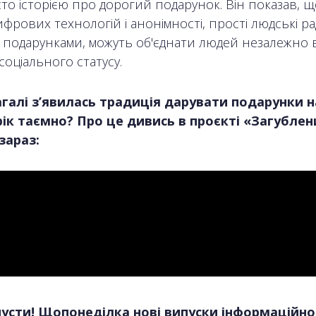
то історією про дорогий подарунок. Він показав, щ
фрових технологій і анонімності, прості людські ра
н подарунками, можуть об'єднати людей незалежно в
соціального статусу.
агалі з’явилась традиція дарувати подарунки н
ік таємно? Про це дивись в проєкті «Загублен
зараз:
усти! Щопонеділка нові випуски інформаційно