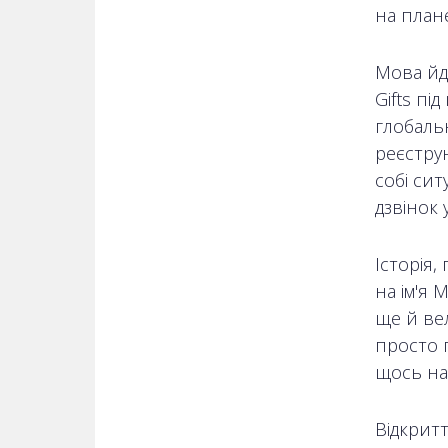
на плане
Мова йд
Gifts пі
глобальн
реєструю
собі сит
дзвінок у
Історія,
на ім'я 
ще й ве
просто г
щось на
Відкритт