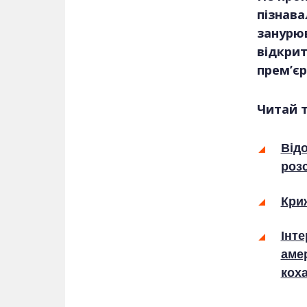
пізнава
занурюв
відкрит
прем’єр
Читай 
Від
роз
Криж
Інте
амер
кох