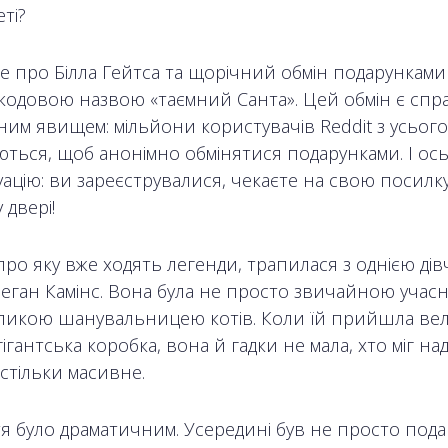
ті?
е про Білла Гейтса та щорічний обмін подарунками 
д кодовою назвою «таємний Санта». Цей обмін є спра
им явищем: мільйони користувачів Reddit з усього 
ться, щоб анонімно обмінятися подарунками. І ось,
уацію: ви зареєструвалися, чекаєте на свою посилку, 
 двері!
 про яку вже ходять легенди, трапилася з однією д
Меган Камінс. Вона була не просто звичайною учас
ликою шанувальницею котів. Коли їй прийшла вел
ігантська коробка, вона й гадки не мала, хто міг на
стільки масивне.
я було драматичним. Усередині був не просто пода