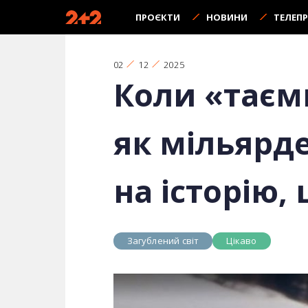
ПРОЄКТИ
НОВИНИ
ТЕЛЕП
02
12
2025
Коли «таємн
як мільярд
на історію,
Загублений світ
Цікаво