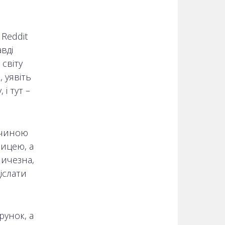
Reddit
вді
світу
 уявіть
і тут –
івчиною
ницею, а
ичезна,
діслати
рунок, а