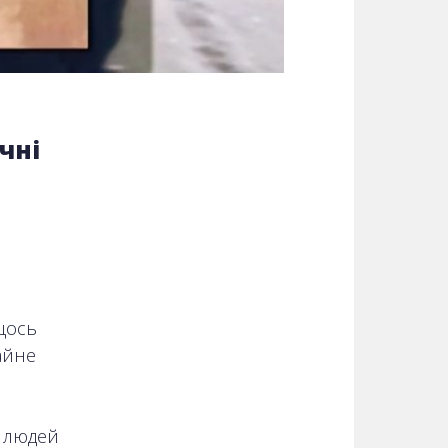
чні
,
 щось
айне
й
х людей