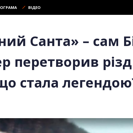
РОГРАМА
ВІДЕО
ий Санта» – сам Бі
ер перетворив різд
 що стала легендою