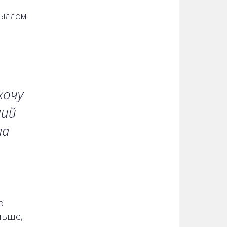
Біллом
хочу
ний
ла
о
льше,