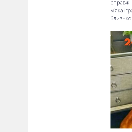
справжн
м’яка іг
близько 