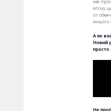
ніж прос
епоху ци
от обмі
їхнього 
А як вз
Новий р
просто 
Не проп