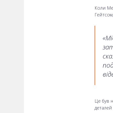
Коли Ме
Гейтсом,
«Мі
зат
ска
под
від
Це був н
деталей