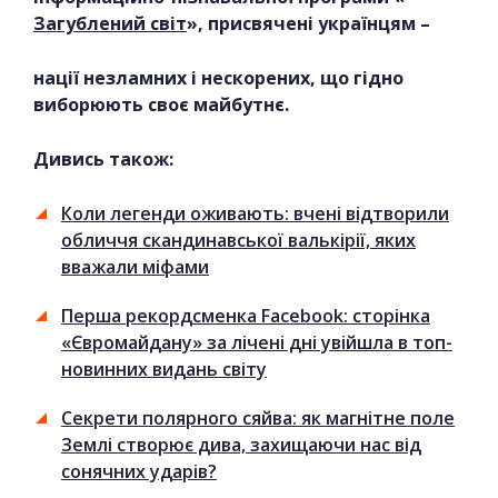
Загублений світ
», присвячені українцям –
нації незламних і нескорених, що гідно
виборюють своє майбутнє.
Дивись також:
Коли легенди оживають: вчені відтворили
обличчя скандинавської валькірії, яких
вважали міфами
Перша рекордсменка Facebook: сторінка
«Євромайдану» за лічені дні увійшла в топ-
новинних видань світу
Секрети полярного сяйва: як магнітне поле
Землі створює дива, захищаючи нас від
сонячних ударів?