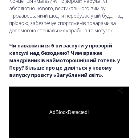
Концепція «магазину по дорозі» набула тут
абсолютно нового, вертикального виміру.
Продавець, який щодня перебуває у цій будці над
прірвою, забезпечує спортсменів товарами за
допомогою спеціальних карабінів та мотузок.
Чи наважилися б ви заснути у прозорій
капсулі над безоднею? Чим вражає
мандрівників наймоторошніший готель у
Перу? Більше про це дивіться у новому
випуску проєкту «Загублений світ».
AdBlockDetected!