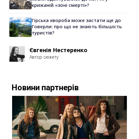
крижаній «зоні смерті»?
Гірська хвороба може застати ще до
Говерли: про що не знають більшість
туристів?
Євгенія Нестеренко
Автор сюжету