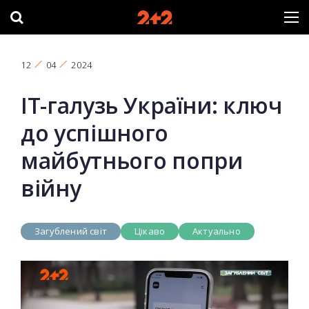
12
04
2024
ІТ-галузь України: ключ
до успішного
майбутнього попри
війну
Загублений світ
Цікаво
Актуально