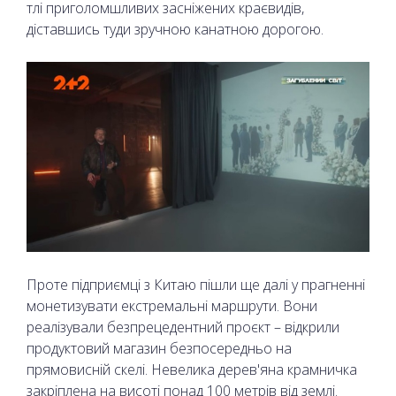
тлі приголомшливих засніжених краєвидів,
діставшись туди зручною канатною дорогою.
Проте підприємці з Китаю пішли ще далі у прагненні
монетизувати екстремальні маршрути. Вони
реалізували безпрецедентний проєкт – відкрили
продуктовий магазин безпосередньо на
прямовисній скелі. Невелика дерев'яна крамничка
закріплена на висоті понад 100 метрів від землі.