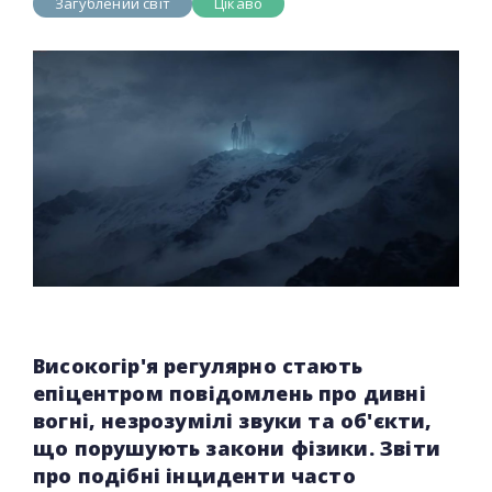
Загублений світ
Цікаво
Високогір'я регулярно стають
епіцентром повідомлень про дивні
вогні, незрозумілі звуки та об'єкти,
що порушують закони фізики. Звіти
про подібні інциденти часто