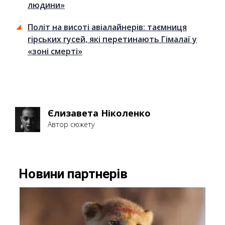
людини»
Політ на висоті авіалайнерів: таємниця
гірських гусей, які перетинають Гімалаї у
«зоні смерті»
Єлизавета Ніколенко
Автор сюжету