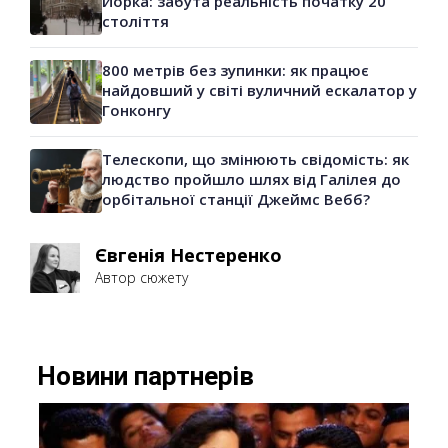
Йорка: забута реальність початку 20
століття
800 метрів без зупинки: як працює
найдовший у світі вуличний ескалатор у
Гонконгу
Телескопи, що змінюють свідомість: як
людство пройшло шлях від Галілея до
орбітальної станції Джеймс Вебб?
Євгенія Нестеренко
Автор сюжету