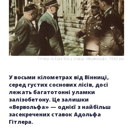
Гітлер та Еріх Кох у ставці «Вервольф», 1942 рік
У восьми кілометрах від Вінниці,
серед густих соснових лісів, досі
лежать багатотонні уламки
залізобетону. Це залишки
«Вервольфа» — однієї з найбільш
засекречених ставок Адольфа
Гітлера.