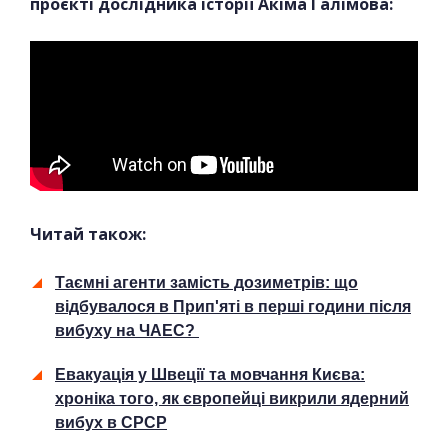
проєкті дослідника історії Акіма Галімова:
Читай також:
Таємні агенти замість дозиметрів: що
відбувалося в Прип'яті в перші години після
вибуху на ЧАЕС?
Евакуація у Швеції та мовчання Києва:
хроніка того, як європейці викрили ядерний
вибух в СРСР