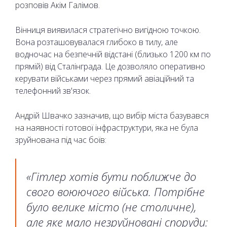
розповів Акім Галімов.
Вінниця виявилася стратегічно вигідною точкою.
Вона розташовувалася глибоко в тилу, але
водночас на безпечній відстані (близько 1200 км по
прямій) від Сталінграда. Це дозволяло оперативно
керувати військами через прямий авіаційний та
телефонний зв'язок.
Андрій Швачко зазначив, що вибір міста базувався
на наявності готової інфраструктури, яка не була
зруйнована під час боїв:
«Гітлер хотів бути поближче до
свого воюючого війська. Потрібне
було велике місто (не столичне),
але яке мало незруйновані споруди: