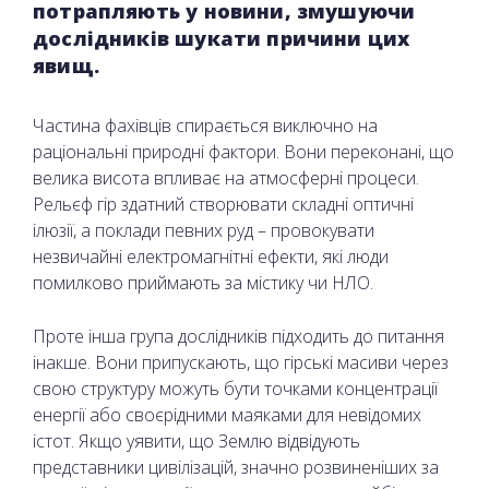
потрапляють у новини, змушуючи
дослідників шукати причини цих
явищ.
Частина фахівців спирається виключно на
раціональні природні фактори. Вони переконані, що
велика висота впливає на атмосферні процеси.
Рельєф гір здатний створювати складні оптичні
ілюзії, а поклади певних руд – провокувати
незвичайні електромагнітні ефекти, які люди
помилково приймають за містику чи НЛО.
Проте інша група дослідників підходить до питання
інакше. Вони припускають, що гірські масиви через
свою структуру можуть бути точками концентрації
енергії або своєрідними маяками для невідомих
істот. Якщо уявити, що Землю відвідують
представники цивілізацій, значно розвиненіших за