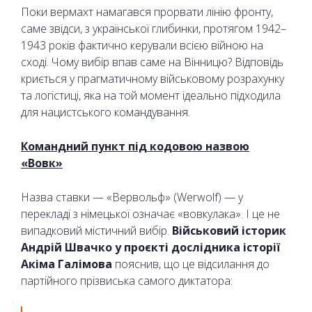
Поки вермахт намагався прорвати лінію фронту,
саме звідси, з української глибинки, протягом 1942–
1943 років фактично керували всією війною на
сході. Чому вибір впав саме на Вінницю? Відповідь
криється у прагматичному військовому розрахунку
та логістиці, яка на той момент ідеально підходила
для нацистського командування.
Командний пункт під кодовою назвою
«Вовк»
Назва ставки — «Вервольф» (Werwolf) — у
перекладі з німецької означає «вовкулака». І це не
випадковий містичний вибір.
Військовий історик
Андрій Швачко у проєкті дослідника історії
Акіма Галімова
пояснив, що це відсилання до
партійного прізвиська самого диктатора: