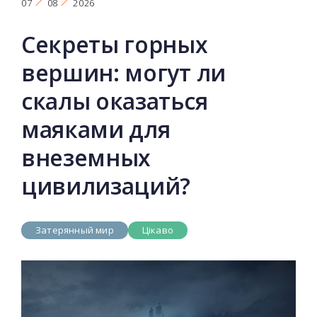
07
08
2026
Секреты горных
вершин: могут ли
скалы оказаться
маяками для
внеземных
цивилизаций?
Затерянный мир
Цікаво