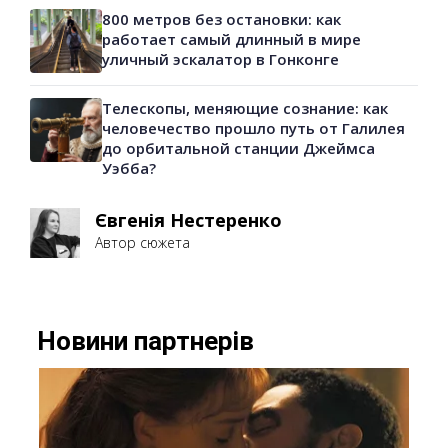
800 метров без остановки: как
работает самый длинный в мире
уличный эскалатор в Гонконге
Телескопы, меняющие сознание: как
человечество прошло путь от Галилея
до орбитальной станции Джеймса
Уэбба?
Євгенія Нестеренко
Автор сюжета