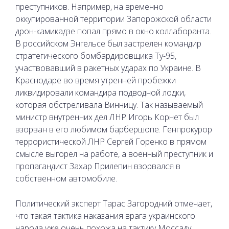
преступников. Например, на временно
оккупированной территории Запорожской области
дрон-камикадзе попал прямо в окно коллаборанта.
В российском Энгельсе был застрелен командир
стратегического бомбардировщика Ту-95,
участвовавший в ракетных ударах по Украине. В
Краснодаре во время утренней пробежки
ликвидировали командира подводной лодки,
которая обстреливала Винницу. Так называемый
министр внутренних дел ЛНР Игорь Корнет был
взорван в его любимом барбершопе. Генпрокурор
террористической ЛНР Сергей Горенко в прямом
смысле выгорел на работе, а военный преступник и
пропагандист Захар Прилепин взорвался в
собственном автомобиле.
Политический эксперт Тарас Загородний отмечает,
что такая тактика наказания врага украинского
народа уже очень похожа на тактику Моссаду: