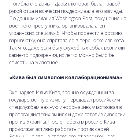
Погибла его дочь – Дарья, которая была правой
рукой отца и всячески поддерживала его взгляды.
По данным издания Washington Post, покушение на
военного преступника организовала агент
украинских спецслужб. Чтобы провести в россию
взрывчатку, она спрятала ее в переноске для кота.
Так что, даже если бы у служебных собак возникли
какие-то подозрения, их легко можно было бы
списать на животное.
«Кива был символом коллаборационизма»
Экс-нардеп Илья Кива, заочно осужденный за
государственную измену, передавал российским
спецслужбам важную информацию, участвовал в
пропагандистских акциях и даже готовил диверсии
против Украины. После побега в россию Кива
продолжал активно работать против своей
Родины, но это не спасло его от заслуженного