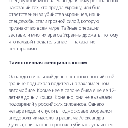
спецслужбой Моссад. Благодаря ряду резонансных
наказаний тех, кто предал Украину, или был
ответственен за убийства украинцев, наши
спецслужбы стали грозной силой, которую
признают во всем мире. Тайные операции
заставили многих врагов Украины дрожать, потому
что каждый предатель знает – наказание
неотвратимо.
Таинственная женщина с котом
Однажды в июльский день к эстонско-российской
границе подъехала водитель на захламленном
автомобиле. Кроме нее в салоне была еще ее 12-
летняя дочь и кошка. Конечно, они не вызывали
подозрений у российских силовиков. Однако
четыре недели спустя в подмосковье взорвался
внедорожник идеолога рашизма Александра
Дугина, призвавшего россиян убивать украинцев.