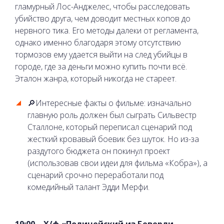
гламурный Лос-Анджелес, чтобы расследовать
убийство друга, чем доводит местных копов до
нервного тика. Его методы далеки от регламента,
однако именно благодаря этому отсутствию
тормозов ему удается выйти на след убийцы в
городе, где за деньги можно купить почти всё.
Эталон жанра, который никогда не стареет.
🔎Интересные факты о фильме: изначально
главную роль должен был сыграть Сильвестр
Сталлоне, который переписал сценарий под
жесткий кровавый боевик без шуток. Но из-за
раздутого бюджета он покинул проект
(использовав свои идеи для фильма «Кобра»), а
сценарий срочно переработали под
комедийный талант Эдди Мерфи.
19:00 – Х/ф «Полицейский из Беверли-