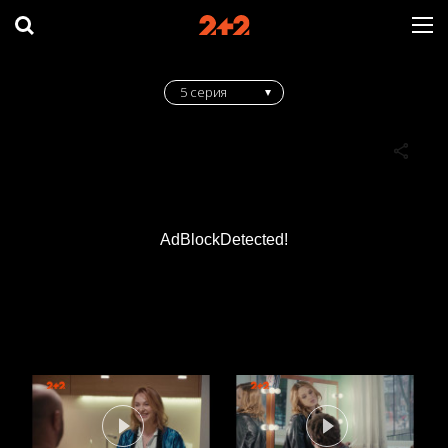
5 серия
AdBlockDetected!