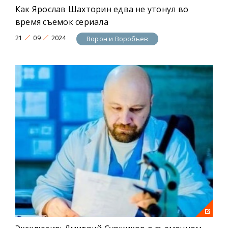
Как Ярослав Шахторин едва не утонул во
время съемок сериала
21
09
2024
Ворон и Воробьев