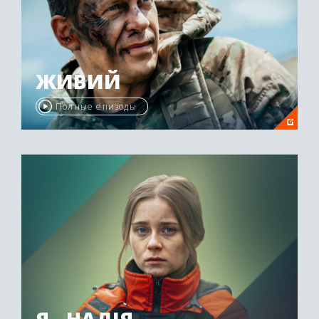
ЖИВИЙ
Полные епизоды
Я - НАДІЯ