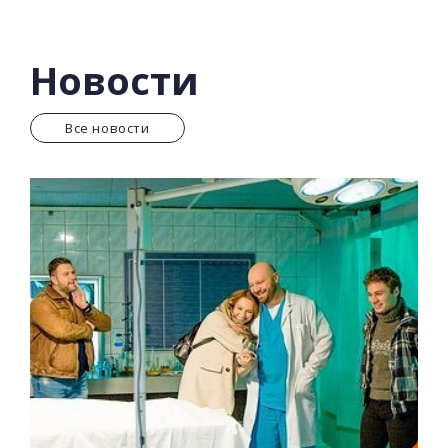
Петре Воронцове. Имея противоположные
характеры, совершенно разные взгляды на ведение
дел и методы расследования, ожесточенные враги
Новости
должны стать партнерами, чтобы найти бандитский
сейф с 50 миллионами долларов.
Все новости
Главные роли исполнили:
Ярослав Шахторин,
Владимир Ращук, Оксана-Таисия Щурук.
Также в
сериале «Ворон и Воробьев» снимались Дмитрий
Суржиков, Татьяна Малкова, Екатерина Руда и
другие. Режиссер – Александр Сальников.
Съемка сериала «Ворон и Воробьев» проходила в
конце 2021 года.
Год премьеры: 2024