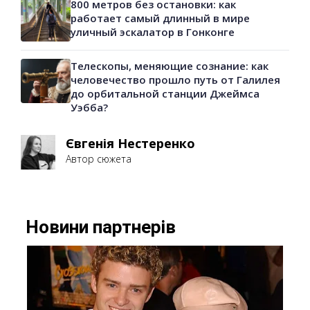
800 метров без остановки: как
работает самый длинный в мире
уличный эскалатор в Гонконге
Телескопы, меняющие сознание: как
человечество прошло путь от Галилея
до орбитальной станции Джеймса
Уэбба?
Євгенія Нестеренко
Автор сюжета