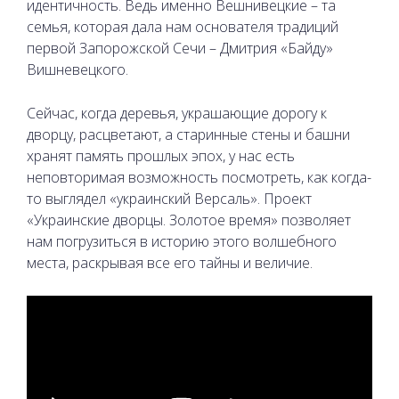
идентичность. Ведь именно Вешнивецкие – та
семья, которая дала нам основателя традиций
первой Запорожской Сечи – Дмитрия «Байду»
Вишневецкого.
Сейчас, когда деревья, украшающие дорогу к
дворцу, расцветают, а старинные стены и башни
хранят память прошлых эпох, у нас есть
неповторимая возможность посмотреть, как когда-
то выглядел «украинский Версаль». Проект
«Украинские дворцы. Золотое время» позволяет
нам погрузиться в историю этого волшебного
места, раскрывая все его тайны и величие.