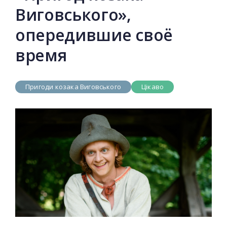
Виговського»,
опередившие своё
время
Пригоди козака Виговського
Цікаво