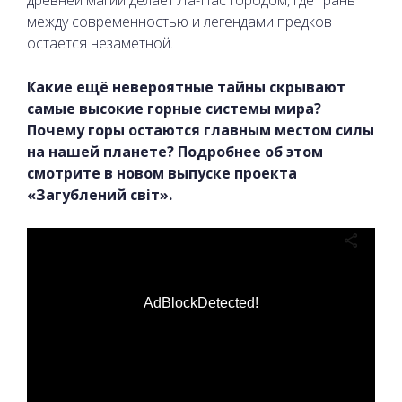
древней магии делает Ла-Пас городом, где грань
между современностью и легендами предков
остается незаметной.
Какие ещё невероятные тайны скрывают
самые высокие горные системы мира?
Почему горы остаются главным местом силы
на нашей планете? Подробнее об этом
смотрите в новом выпуске проекта
«Загублений світ».
AdBlockDetected!