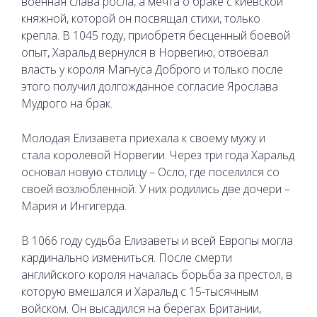
военная слава росла, а мечта о браке с киевской
княжной, которой он посвящал стихи, только
крепла. В 1045 году, приобретя бесценный боевой
опыт, Харальд вернулся в Норвегию, отвоевал
власть у короля Магнуса Доброго и только после
этого получил долгожданное согласие Ярослава
Мудрого на брак.
Молодая Елизавета приехала к своему мужу и
стала королевой Норвегии. Через три года Харальд
основал новую столицу – Осло, где поселился со
своей возлюбленной. У них родились две дочери –
Мария и Ингигерда.
В 1066 году судьба Елизаветы и всей Европы могла
кардинально измениться. После смерти
английского короля началась борьба за престол, в
которую вмешался и Харальд с 15-тысячным
войском. Он высадился на берегах Британии,