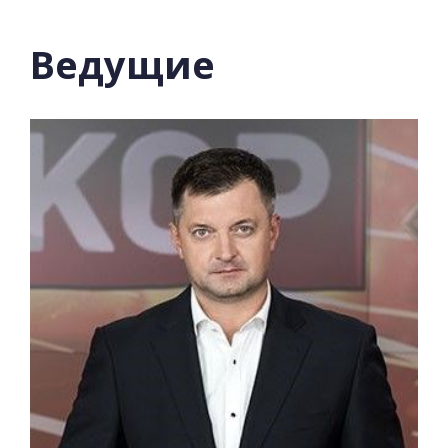
на
Приа
Ведущие