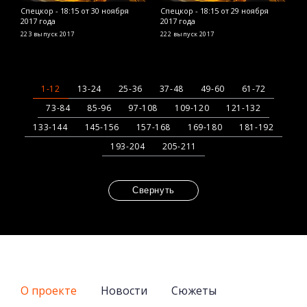
Спецкор - 18:15 от 30 ноября
Спецкор - 18:15 от 29 ноября
С
2017 года
2017 года
2
223 выпуск
2017
222 выпуск
2017
2
1-12
13-24
25-36
37-48
49-60
61-72
73-84
85-96
97-108
109-120
121-132
133-144
145-156
157-168
169-180
181-192
193-204
205-211
Свернуть
О проекте
Новости
Сюжеты