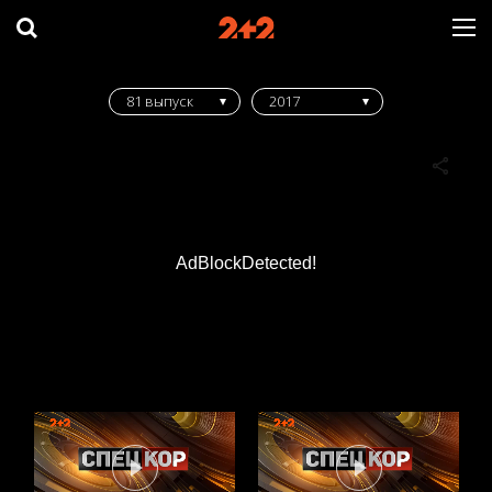
81 выпуск
2017
AdBlockDetected!