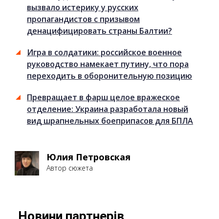
вызвало истерику у русских
пропагандистов с призывом
денацифицировать страны Балтии?
Игра в солдатики: российское военное
руководство намекает путину, что пора
переходить в оборонительную позицию
Превращает в фарш целое вражеское
отделение: Украина разработала новый
вид шрапнельных боеприпасов для БПЛА
Юлия Петровская
Автор сюжета