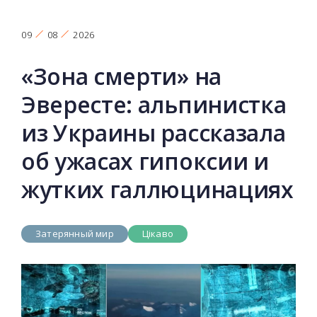
09
08
2026
«Зона смерти» на
Эвересте: альпинистка
из Украины рассказала
об ужасах гипоксии и
жутких галлюцинациях
Затерянный мир
Цікаво