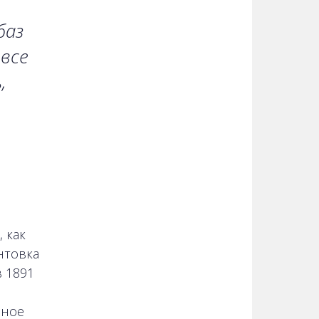
баз
 все
,
 как
нтовка
 1891
нное