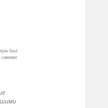
ира» был
и самими
ие
чшими