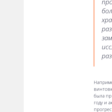
про
бол
хра
раз
за
исс
раз
Наприме
винтовк
была пр
году и 
прогрес