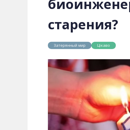
биоинженер
старения?
Затерянный мир
Цікаво