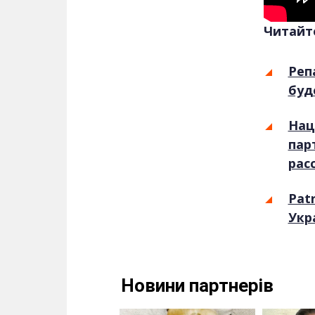
Читайт
Реп
буд
Нац
пар
рас
Pat
Укр