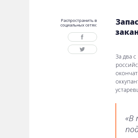
Запа
Распространить в
социальных сетях:
зака
За два 
российс
окончат
оккупан
устарев
«В 
под