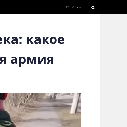
UA
RU
ка: какое
ая армия