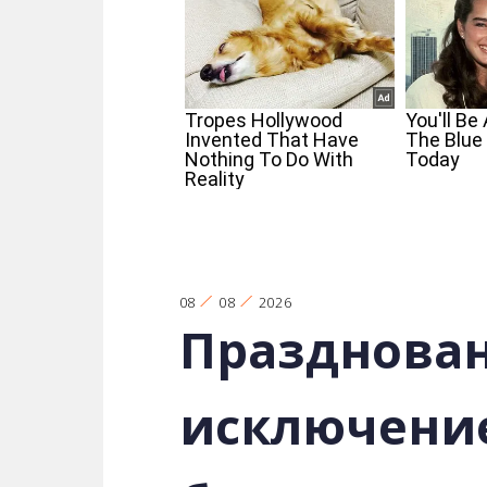
08
08
2026
Празднован
исключение