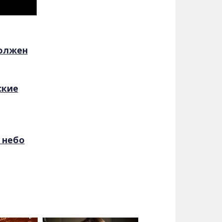
должен
ские
 небо