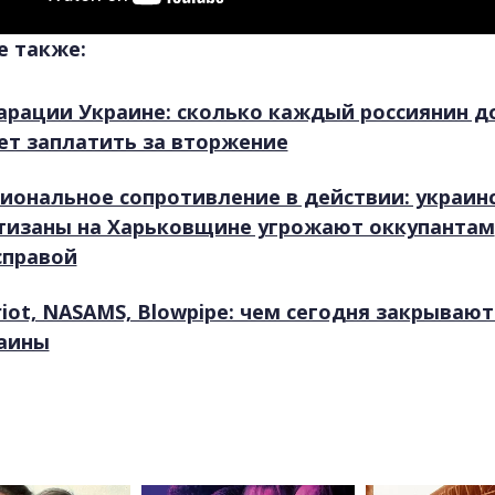
е также:
арации Украине: сколько каждый россиянин 
ет заплатить за вторжение
иональное сопротивление в действии: украин
тизаны на Харьковщине угрожают оккупантам
справой
riot, NASAMS, Blowpipe: чем сегодня закрывают
аины