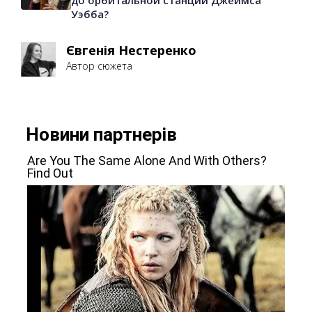
до орбитальной станции Джеймса
Уэбба?
Євгенія Нестеренко
Автор сюжета