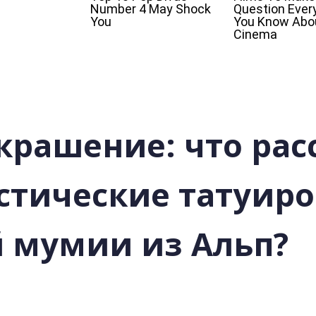
украшение: что рас
тические татуиро
й мумии из Альп?