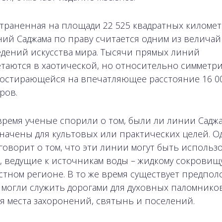
траненная на площади 22 525 квадратных километ
ний Саджама по праву считается одним из велича
дений искусства мира. Тысячи прямых линий
таются в хаотической, но относительно симметр
ростирающейся на впечатляющее расстояние 16 0
ров.
время ученые спорили о том, были ли линии Садж
начены для культовых или практических целей. О
говорит о том, что эти линии могут быть использ
и, ведущие к источникам воды – жидкому сокровищу
стном регионе. В то же время существует предпол
 могли служить дорогами для духовных паломников
я места захоронений, святынь и поселений.