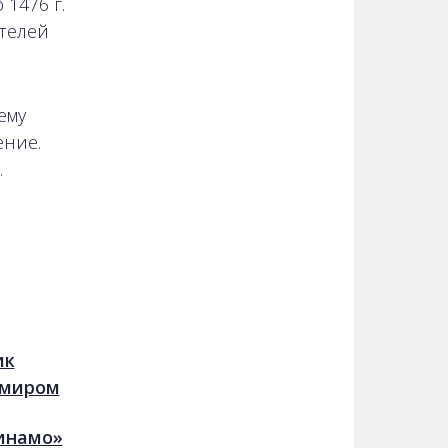
 1476 г.
ателей
ему
ение.
.
ик
 миром
Динамо»