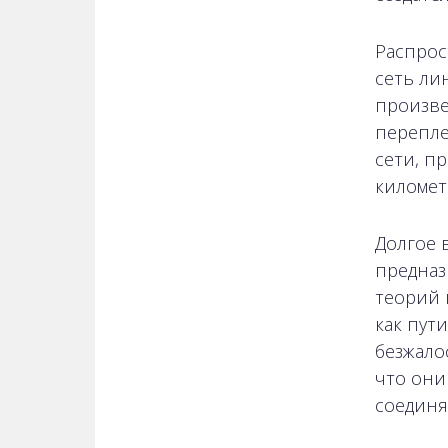
Распрос
сеть ли
произве
перепле
сети, п
километ
Долгое 
предназ
теорий 
как пут
безжало
что они
соединя