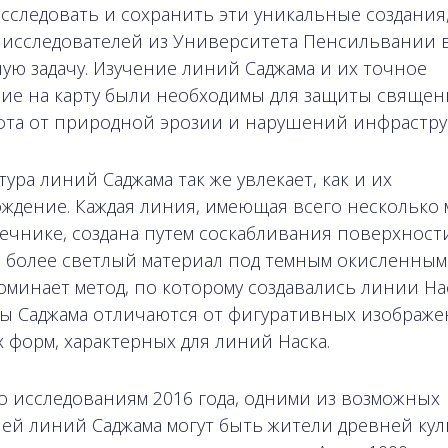
сследовать и сохранить эти уникальные создания
 исследователей из Университета Пенсильвании 
ную задачу. Изучение линий Саджама и их точное
ие на карту были необходимы для защиты священ
та от природной эрозии и нарушений инфрастру
ура линий Саджама так же увлекает, как и их
ждение. Каждая линия, имеющая всего несколько 
ечнике, создана путем соскабливания поверхност
 более светлый материал под темным окисленным 
оминает метод, по которому создавались линии Нас
ы Саджама отличаются от фигуративных изображе
 форм, характерных для линий Наска.
о исследованиям 2016 года, одними из возможных
лей линий Саджама могут быть жители древней ку