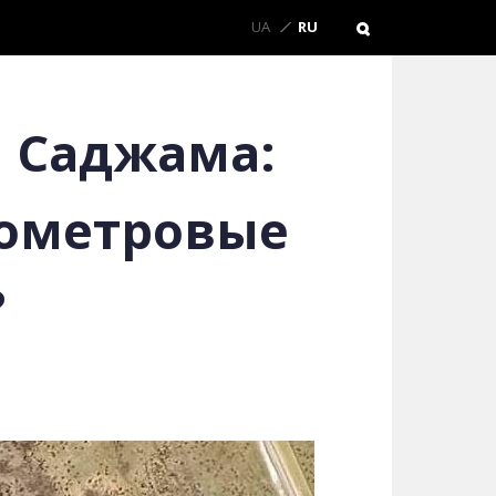
UA
RU
 Саджама:
лометровые
?