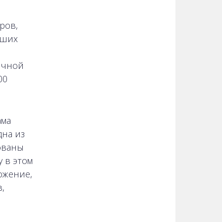
ров,
йших
ичной
00
ама
дна из
ованы
 в этом
ожение,
,