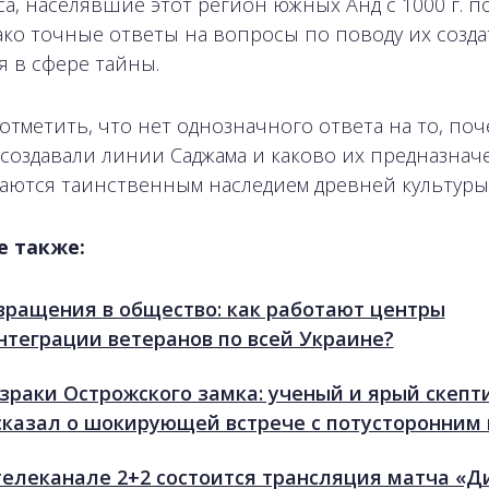
а, населявшие этот регион южных Анд с 1000 г. по
нако точные ответы на вопросы по поводу их созд
я в сфере тайны.
 отметить, что нет однозначного ответа на то, поч
создавали линии Саджама и каково их предназнач
аются таинственным наследием древней культуры
е также:
вращения в общество: как работают центры
нтеграции ветеранов по всей Украине?
зраки Острожского замка: ученый и ярый скепт
сказал о шокирующей встрече с потусторонним
телеканале 2+2 состоится трансляция матча «