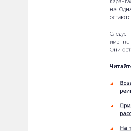
Карангас
н.э. Од
остаютс
Следует
именно 
Они ост
Читайт
Воз
реи
При
рас
На 