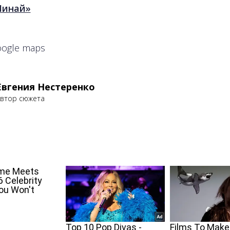
Минай»
oogle maps
Евгения Нестеренко
втор сюжета