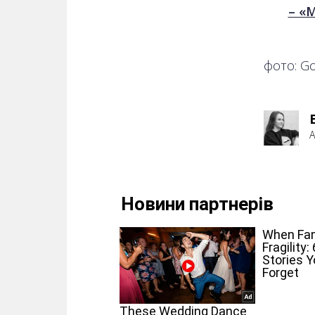
– «
фото: G
А