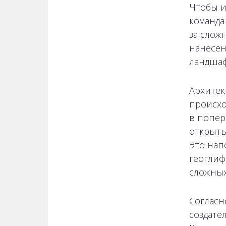
Чтобы и
команда
за слож
нанесен
ландшаф
Архитект
происхо
в попер
открыть
Это нап
геоглиф
сложных
Согласн
создате