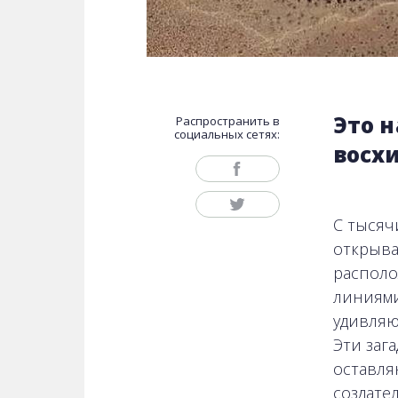
Это 
Распространить в
социальных сетях:
восх
С тысяч
открыва
располо
линиями
удивляю
Эти заг
оставля
создател