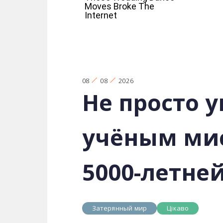
08
08
2026
Не просто 
учёным мис
5000-летне
Затерянный мир
Цікаво