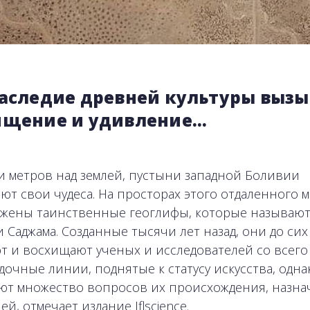
наследие древней культуры вызы
ищение и удивление…
и метров над землей, пустыни западной Боливии
ют свои чудеса. На просторах этого отдаленного м
жены таинственные геоглифы, которые называю
 Саджама. Созданные тысячи лет назад, они до сих
т и восхищают ученых и исследователей со всего 
адочные линии, поднятые к статусу искусства, одна
ют множество вопросов их происхождения, назна
ей, отмечает издание Iflscience.