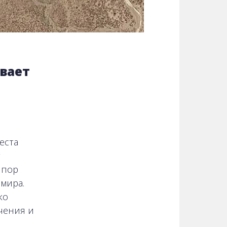
вает
еста
т
 пор
мира.
ко
чения и