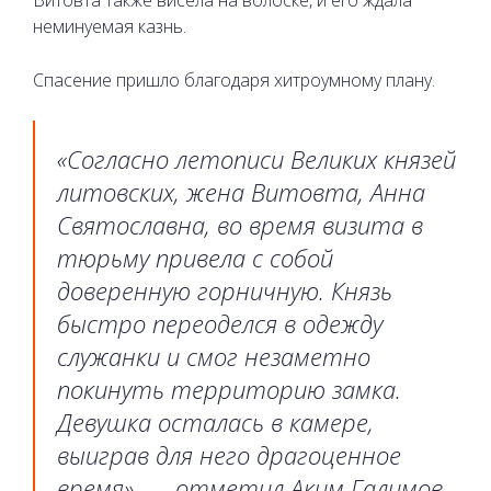
Витовта также висела на волоске, и его ждала
неминуемая казнь.
Спасение пришло благодаря хитроумному плану.
«Согласно летописи Великих князей
литовских, жена Витовта, Анна
Святославна, во время визита в
тюрьму привела с собой
доверенную горничную. Князь
быстро переоделся в одежду
служанки и смог незаметно
покинуть территорию замка.
Девушка осталась в камере,
выиграв для него драгоценное
время», — отметил Аким Галимов.