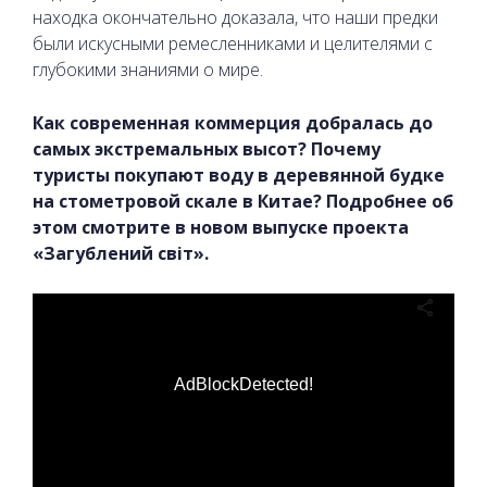
находка окончательно доказала, что наши предки
были искусными ремесленниками и целителями с
глубокими знаниями о мире.
Как современная коммерция добралась до
самых экстремальных высот? Почему
туристы покупают воду в деревянной будке
на стометровой скале в Китае? Подробнее об
этом смотрите в новом выпуске проекта
«Загублений світ».
AdBlockDetected!