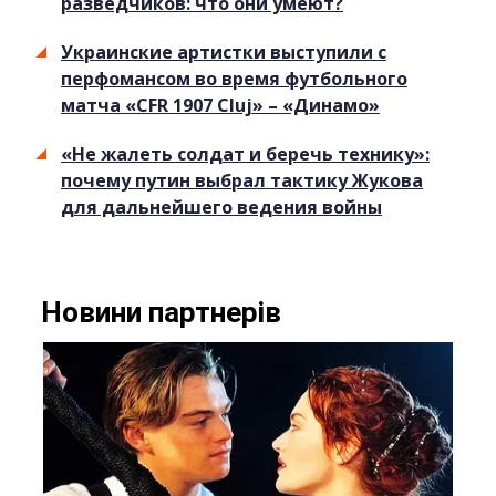
разведчиков: что они умеют?
Украинские артистки выступили с
перфомансом во время футбольного
матча «CFR 1907 Cluj» – «Динамо»
«Не жалеть солдат и беречь технику»:
почему путин выбрал тактику Жукова
для дальнейшего ведения войны