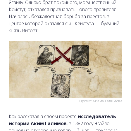
Ягайлу. Однако брат покойного, могущественный
Кейстут, отказался признавать нового правителя.
Началась безжалостная борьба за престол, в
центре которой оказался сын Кейстута — будущий
князь Витовт.
Проект Акима Галимова
Как рассказал в своём проекте
исследователь
истории Аким Галимов
, в 1382 году Ягайло
пошёл на откровенно коварный шаг — пригласил