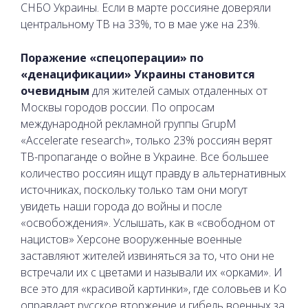
СНБО Украины. Если в марте россияне доверяли
центральному ТВ на 33%, то в мае уже на 23%.
Поражение «спецоперации» по
«денацификации» Украины становится
очевидным
для жителей самых отдаленных от
Москвы городов россии. По опросам
международной рекламной группы GrupM
«Accelerate research», только 23% россиян верят
ТВ-пропаганде о войне в Украине. Все большее
количество россиян ищут правду в альтернативных
источниках, поскольку только там они могут
увидеть наши города до войны и после
«освобождения». Услышать, как в «свободном от
нацистов» Херсоне вооруженные военные
заставляют жителей извиняться за то, что они не
встречали их с цветами и называли их «орками». И
все это для «красивой картинки», где соловьев и Ко
оправдает русское вторжение и гибель военных за