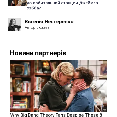
до орбитальной станции Джеймса
Уэбба?
Євгенія Нестеренко
Автор сюжета