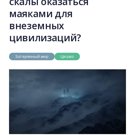
скалы оказаться
маяками для
внеземных
цивилизаций?
Затерянный мир
Цікаво