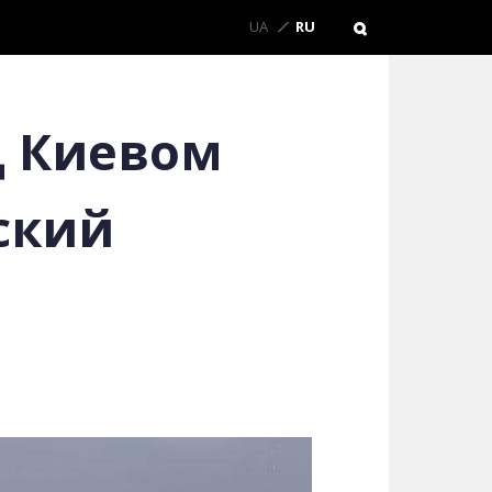
UA
RU
д Киевом
ский