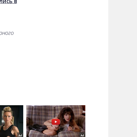
лись в
рного