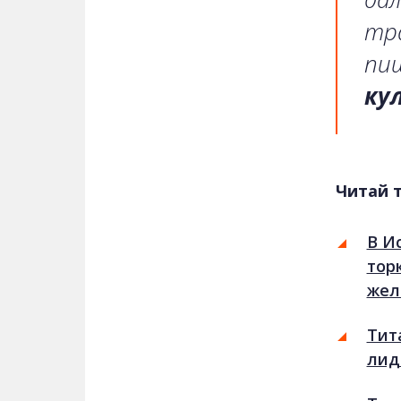
тра
пи
ку
Читай 
В И
тор
жел
Тит
лид