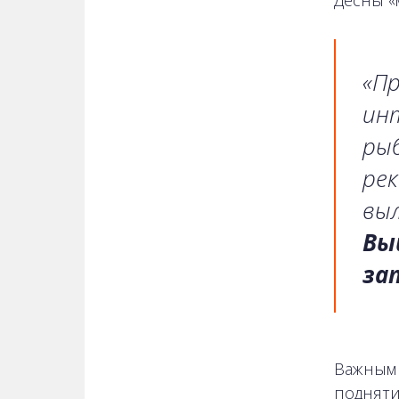
Десны «
«Пр
инт
ры
рек
выл
Вы
за
Важным 
подняти