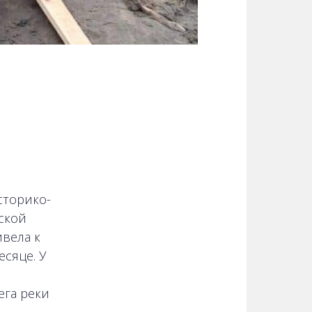
сторико-
ской
вела к
сяце. У
ега реки