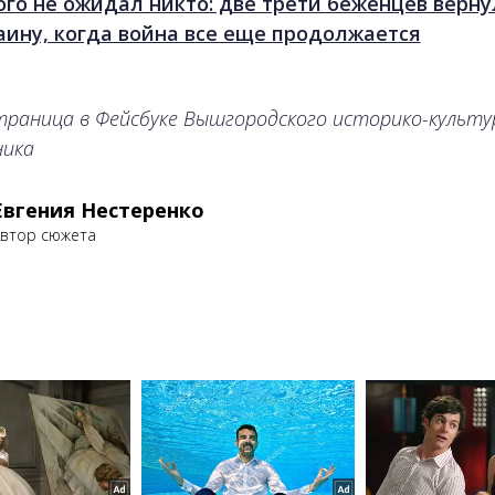
ого не ожидал никто: две трети беженцев верну
аину, когда война все еще продолжается
траница в Фейсбуке Вышгородского историко-культу
ника
Евгения Нестеренко
втор сюжета