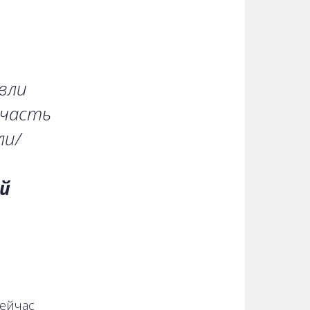
вли
 часть
ли/
й
Сейчас