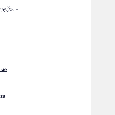
ей», -
тые
 за