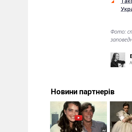
Так
Укр
Фото: с
заповед
А