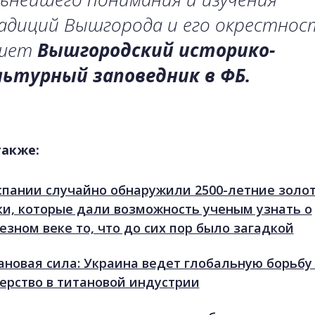
диций Вышгорода и его окрестност
шет
Вышгородский историко-
льтурный заповедник в ФБ.
также:
спании случайно обнаружили 2500-летние золо
ки, которые дали возможность ученым узнать о
езном веке то, что до сих пор было загадкой
ановая сила: Украина ведет глобальную борьбу
ерство в титановой индустрии