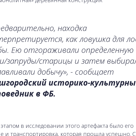
монолитная» деревянная конструкция.
едварительно, находка
ерпретируется, как ловушка для ло
бы. Ею отгораживали определенную
и/запруды/старицы и затем выбира
авливали добычу», - сообщает
шгородский историко-культурны
поведник в ФБ.
этапом в исследовании этого артефакта было его
е и транспортировка, которая прошла успешно. 