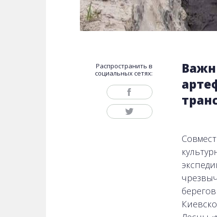
Важн
Распространить в
социальных сетях:
арте
тран
Совмест
культур
экспеди
чрезвыч
берегов
Киевско