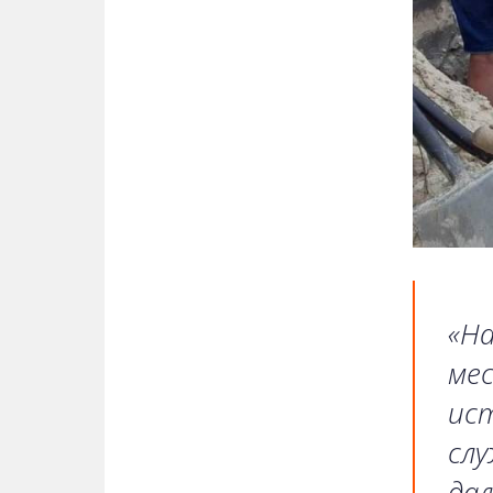
«На
мес
ист
сл
дал