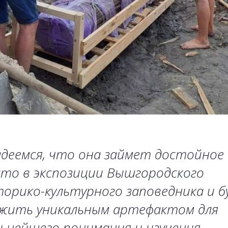
деемся, что она займет достойное
то в экспозиции Вышгородского
орико-культурного заповедника и 
ужить уникальным артефактом для
ьнейшего понимания и изучения