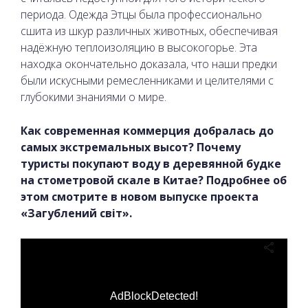
периода. Одежда Этцы была профессионально
сшита из шкур различных животных, обеспечивая
надёжную теплоизоляцию в высокогорье. Эта
находка окончательно доказала, что наши предки
были искусными ремесленниками и целителями с
глубокими знаниями о мире.
Как современная коммерция добралась до
самых экстремальных высот? Почему
туристы покупают воду в деревянной будке
на стометровой скале в Китае? Подробнее об
этом смотрите в новом выпуске проекта
«Загублений світ».
AdBlockDetected!