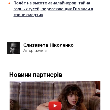
Полёт на высоте авиалайнеров: тайна
горных гусей, пересекающих Гималаи в
«зоне смерти»
Єлизавета Ніколенко
Автор сюжета