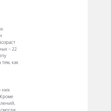
их
и
возраст
ых – 22
ппу
тем, как
з них
 Кроме
влений,
 смогли