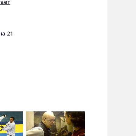
гает
на 21