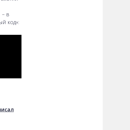
 – в
й код»:
писал