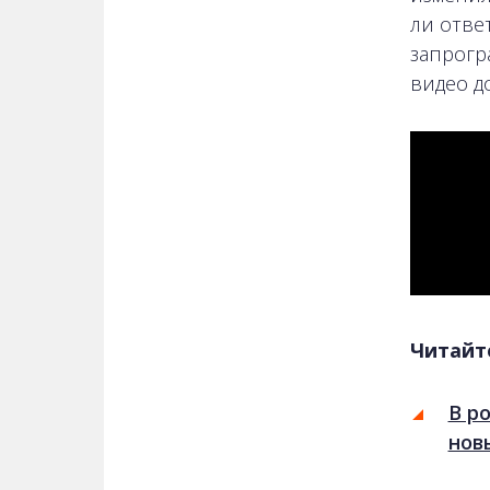
ли отве
запрогр
видео д
Читайт
В р
нов