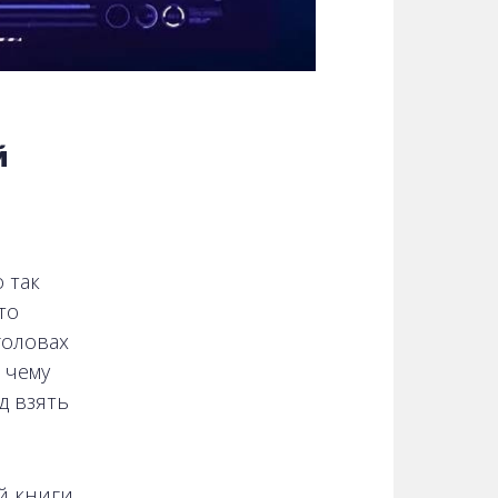
й
 так
то
головах
 чему
д взять
й книги