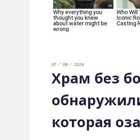
07
08
2026
Храм без б
обнаружили
которая оз