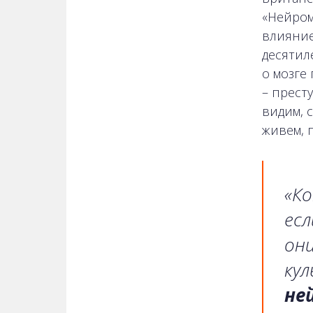
«Нейром
влияние
десятил
о мозге
– прест
видим, 
живем, 
«Ко
есл
они
кул
не