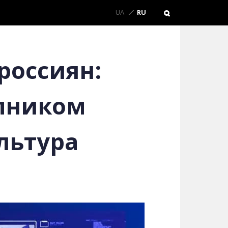
UA
RU
россиян:
упником
льтура