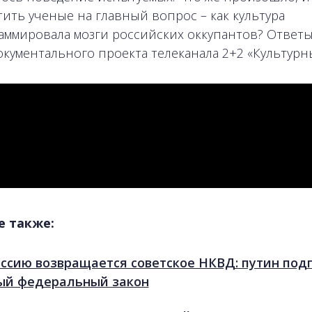
тить ученые на главный вопрос – как культура
аммировала мозги российских оккупантов? Ответы
окументального проекта телеканала 2+2 «Культурны
е также:
оссию возвращается советское НКВД: путин под
ый федеральный закон