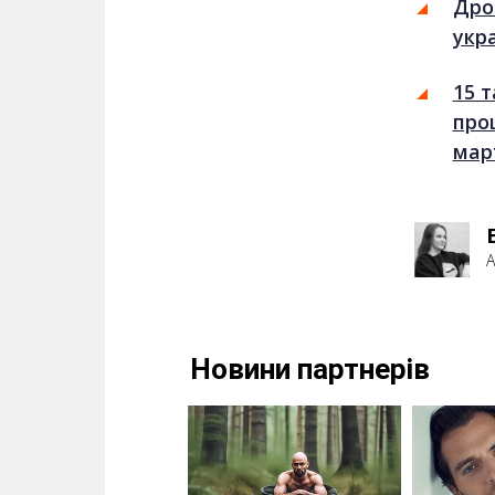
Дро
укр
15 
про
мар
А