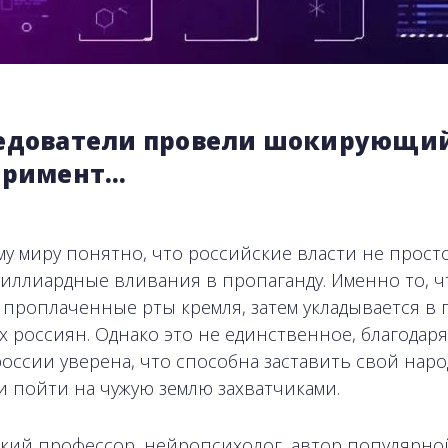
едователи провели шокирующи
еримент…
му миру понятно, что российские власти не просто
миллиардные вливания в пропаганду. Именно то, ч
 проплаченные рты кремля, затем укладывается в 
 россиян. Однако это не единственное, благодаря
россии уверена, что способна заставить свой наро
и пойти на чужую землю захватчиками.
кий профессор, нейропсихолог, автор популярно