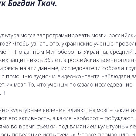
к Богдан Ткач.
культура могла запрограммировать мозги российск
тов? Чтобы узнать это, украинские ученые провел
мент. По данным Минобороны Украины, средний 
ких защитников 36 лет, а российских военнопленн
пираясь на эти данные, исследователи собрали гру
 с помощью аудио- и видео-контента наблюдали за 
т их мозг. То, что ученым показало исследование,
т!
нно культурные явления влияют на мозг – какие и
ют его активность, а какие наоборот – побуждают.
рямо во время съемки, под влиянием культурных я
ось поведение испытуемых. Что же произошло, и