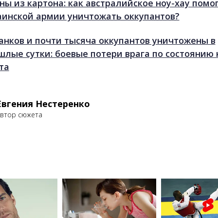
ны из картона: как австралийское ноу-хау помо
аинской армии уничтожать оккупантов?
танков и почти тысяча оккупантов уничтожены в
шлые сутки: боевые потери врага по состоянию 
та
Евгения Нестеренко
втор сюжета