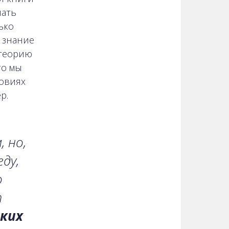
чать
ько
 знание
 теорию
то мы
ловиях
р.
, но,
ду,
о
т
ских