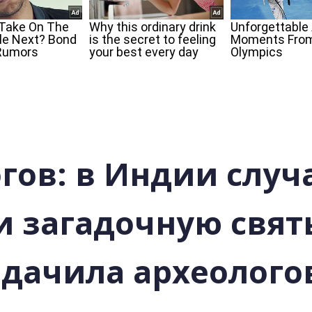
огов: в Индии случ
 загадочную свят
адачила археолого