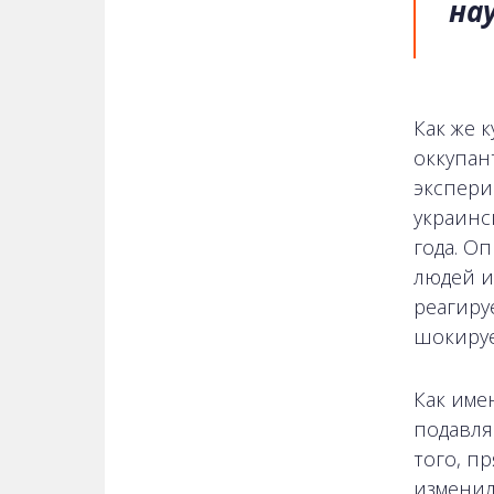
нау
Как же 
оккупан
экспери
украинс
года. О
людей и
реагируе
шокируе
Как име
подавля
того, п
изменил