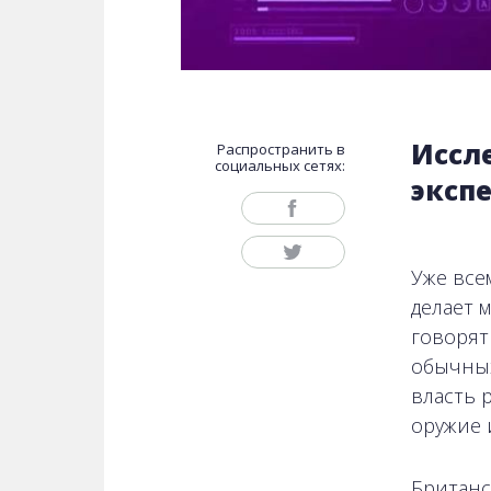
Иссл
Распространить в
социальных сетях:
эксп
Уже все
делает 
говорят
обычных
власть 
оружие 
Британс