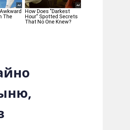
айно
ыню,
в