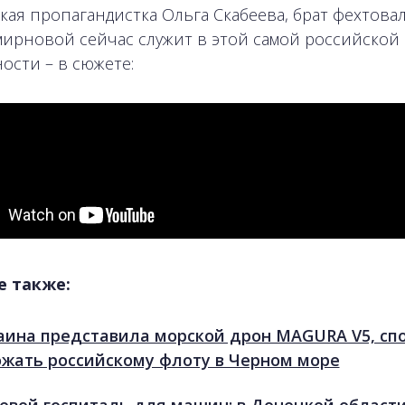
кая пропагандистка Ольга Скабеева, брат фехтов
ирновой сейчас служит в этой самой российской 
ости – в сюжете:
е также:
аина представила морской дрон MAGURA V5, сп
ожать российскому флоту в Черном море