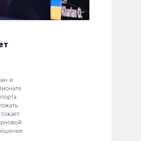
ет
лан и
пионате
спорта
 пожать
чтожает
ирновой
 решение