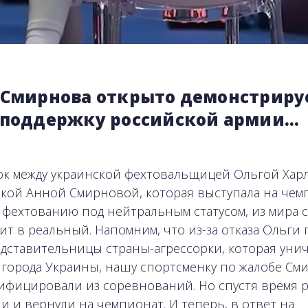
 Смирнова открыто демонстриру
 поддержку российской армии…
к между украинской фехтовальщицей Ольгой Хар
кой Анной Смирновой, которая выступала на чем
 фехтованию под нейтральным статусом, из мира 
ит в реальный. Напомним, что из-за отказа Ольги
едставительницы страны-агрессорки, которая уни
города Украины, нашу спортсменку по жалобе См
ифицировали из соревнований. Но спустя время
и и вернули на чемпионат. И теперь, в ответ на