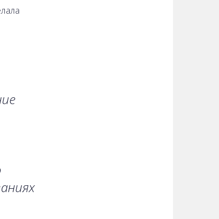
елала
ние
о
ваниях