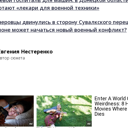
евой госпиталь для машин: в Донецкой област
отают «лекари для военной техники»
неровцы двинулись в сторону Сувалкского переш
ионе может начаться новый военный конфликт?
Евгения Нестеренко
втор сюжета