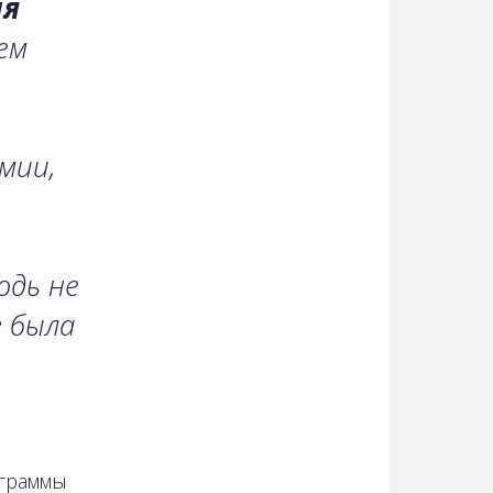
ия
ем
мии,
юдь не
 была
ограммы