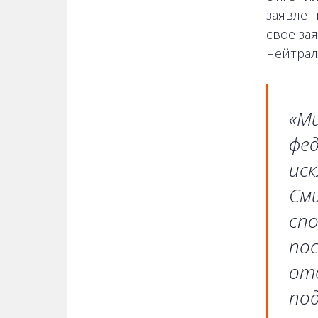
заявлен
свое за
нейтрал
«М
фед
иск
Сми
сп
пос
от
под