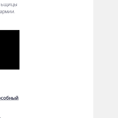
альщицы
армии.
особный