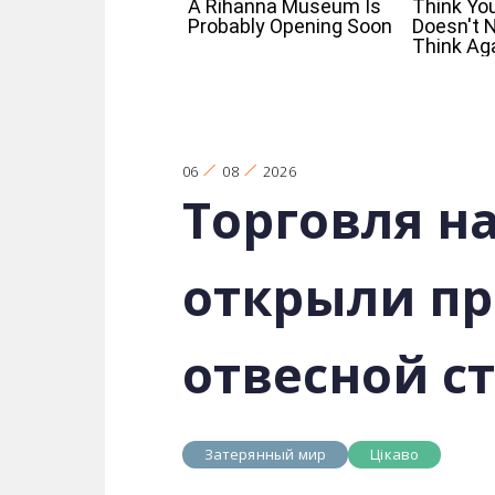
06
08
2026
Торговля на
открыли пр
отвесной с
Затерянный мир
Цікаво