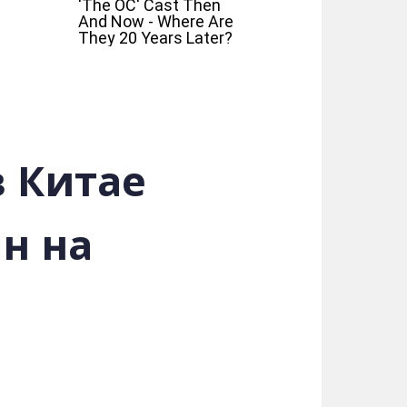
в Китае
н на