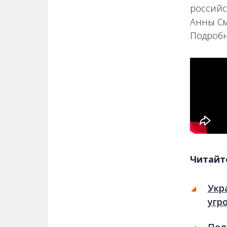
российс
Анны См
Подробн
Читайт
Укр
угр