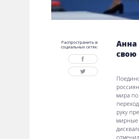
Анна
Распространить в
социальных сетях:
свою
Поедино
россиян
мира по
переход
руку пр
мирные 
дисквал
отменил