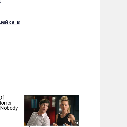
и
ейка: в