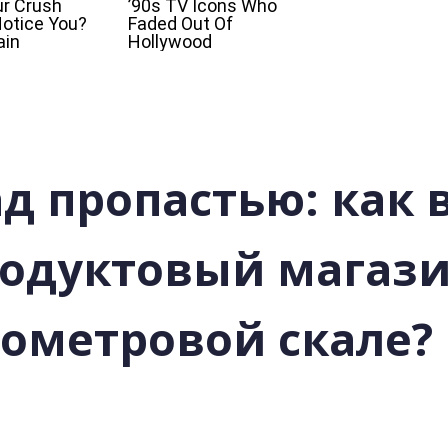
д пропастью: как 
одуктовый магази
тометровой скале?