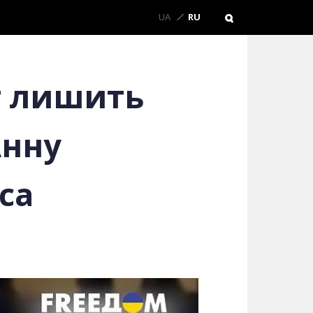
UA
RU
т лишить
Анну
са