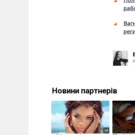
Пол
раб
Ваг
рег
А