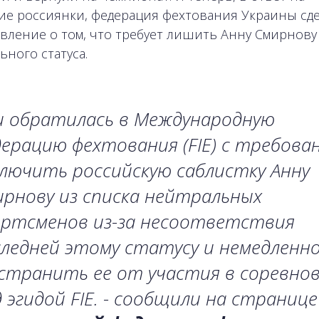
ие россиянки, федерация фехтования Украины сд
явление о том, что требует лишить Анну Смирнову
ьного статуса.
и обратилась в Международную
ерацию фехтования (FIE) с требова
лючить российскую саблистку Анну
рнову из списка нейтральных
ортсменов из-за несоответствия
ледней этому статусу и немедленн
странить ее от участия в соревно
 эгидой FIE. - сообщили на странице