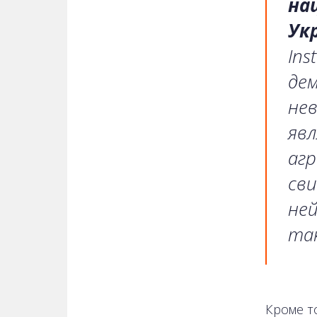
на
Ук
In
де
нев
яв
агр
св
ней
так
Кроме т