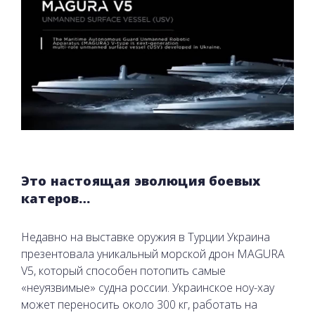
Это настоящая эволюция боевых
катеров…
Недавно на выставке оружия в Турции Украина
презентовала уникальный морской дрон MAGURA
V5, который способен потопить самые
«неуязвимые» судна россии. Украинское ноу-хау
может переносить около 300 кг, работать на