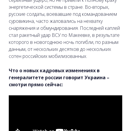
энергетической системы в стране. Во-вторых,
русские солдаты, воевавшие под командованием
суровикина, часто жаловались на нехватку
снаряжения и обмундирования. Последней каплей
стал ракетный удар ВСУ по Макеевке, в результате
которого в новогоднюю ночь погибли, по разным
данным, от нескольких десятков до нескольких
сотен российских мобилизованных.
Что о новых кадровых изменениях в
генералитете россии говорит Украина –
смотри прямо сейчас: