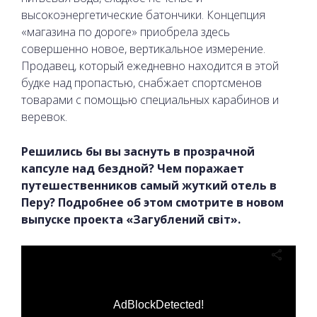
высокоэнергетические батончики. Концепция
«магазина по дороге» приобрела здесь
совершенно новое, вертикальное измерение.
Продавец, который ежедневно находится в этой
будке над пропастью, снабжает спортсменов
товарами с помощью специальных карабинов и
веревок.
Решились бы вы заснуть в прозрачной
капсуле над бездной? Чем поражает
путешественников самый жуткий отель в
Перу? Подробнее об этом смотрите в новом
выпуске проекта «Загублений світ».
AdBlockDetected!