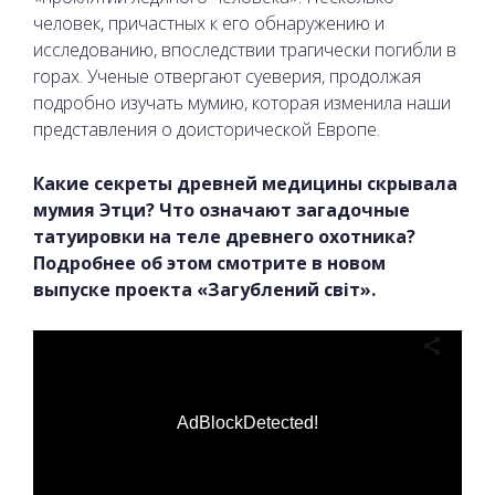
человек, причастных к его обнаружению и
исследованию, впоследствии трагически погибли в
горах. Ученые отвергают суеверия, продолжая
подробно изучать мумию, которая изменила наши
представления о доисторической Европе.
Какие секреты древней медицины скрывала
мумия Этци? Что означают загадочные
татуировки на теле древнего охотника?
Подробнее об этом смотрите в новом
выпуске проекта «Загублений світ».
AdBlockDetected!