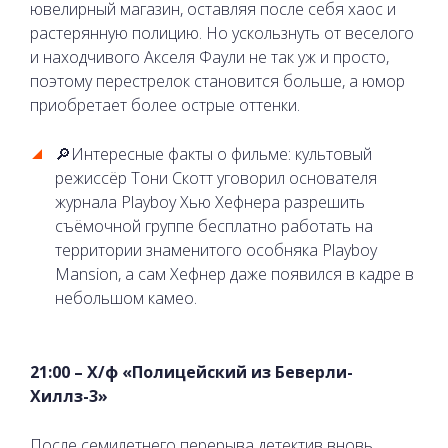
ювелирный магазин, оставляя после себя хаос и
растерянную полицию. Но ускользнуть от веселого
и находчивого Акселя Фаули не так уж и просто,
поэтому перестрелок становится больше, а юмор
приобретает более острые оттенки.
🔎Интересные факты о фильме: культовый
режиссёр Тони Скотт уговорил основателя
журнала Playboy Хью Хефнера разрешить
съёмочной группе бесплатно работать на
территории знаменитого особняка Playboy
Mansion, а сам Хефнер даже появился в кадре в
небольшом камео.
21:00 – Х/ф «Полицейский из Беверли-
Хиллз-3»
После семилетнего перерыва детектив вновь