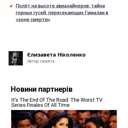
Полёт на высоте авиалайнеров: тайна
горных гусей, пересекающих Гималаи в
«зоне смерти»
Єлизавета Ніколенко
Автор сюжета