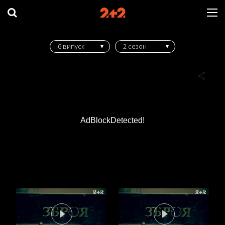
6 випуск
2 сезон
AdBlockDetected!