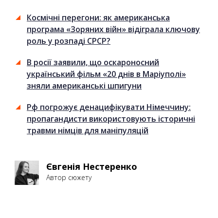
Космічні перегони: як американська
програма «Зоряних війн» відіграла ключову
роль у розпаді СРСР?
В росії заявили, що оскароносний
український фільм «20 днів в Маріуполі»
зняли американські шпигуни
Рф погрожує денацифікувати Німеччину:
пропагандисти використовують історичні
травми німців для маніпуляцій
Євгенія Нестеренко
Автор сюжету