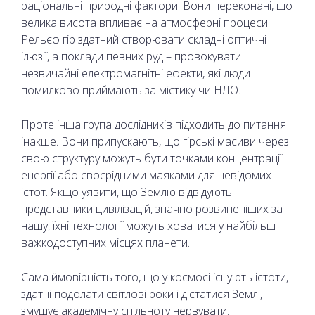
раціональні природні фактори. Вони переконані, що
велика висота впливає на атмосферні процеси.
Рельєф гір здатний створювати складні оптичні
ілюзії, а поклади певних руд – провокувати
незвичайні електромагнітні ефекти, які люди
помилково приймають за містику чи НЛО.
Проте інша група дослідників підходить до питання
інакше. Вони припускають, що гірські масиви через
свою структуру можуть бути точками концентрації
енергії або своєрідними маяками для невідомих
істот. Якщо уявити, що Землю відвідують
представники цивілізацій, значно розвиненіших за
нашу, їхні технології можуть ховатися у найбільш
важкодоступних місцях планети.
Сама ймовірність того, що у космосі існують істоти,
здатні подолати світлові роки і дістатися Землі,
змушує академічну спільноту нервувати.