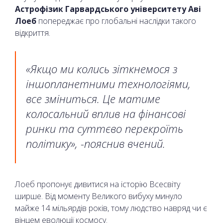
Астрофізик Гарвардського університету Аві
Лоеб
попереджає про глобальні наслідки такого
відкриття.
«Якщо ми колись зіткнемося з
іншопланетними технологіями,
все зміниться. Це матиме
колосальний вплив на фінансові
ринки та суттєво перекроїть
політику», -пояснив вчений.
Лоеб пропонує дивитися на історію Всесвіту
ширше. Від моменту Великого вибуху минуло
майже 14 мільярдів років, тому людство навряд чи є
вінцем еволюції космосу.