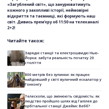
«Загублений світ», що занурюватимуть
кожного у захопливі історії, неймовірні
відкриття та таємниці, які формують наш
світ. Дивись прем’єру об 11:50 на телеканалі
2+2!
Читайте також:
Зарядні станції та електрошвидкі Нью-
Йорка: забута реальність початку 20
століття
800 метрів без зупинки: як працює
найдовший у світі вуличний ескалатор у
Гонконгу
Телескопи, що змінюють свідомість: як
людство пройшло шлях від Галілея до
орбітальної станції Джеймс Вебб?