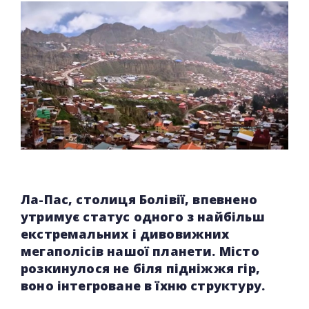
Ла-Пас, столиця Болівії, впевнено
утримує статус одного з найбільш
екстремальних і дивовижних
мегаполісів нашої планети. Місто
розкинулося не біля підніжжя гір,
воно інтегроване в їхню структуру.