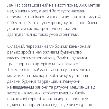
Ла-Пас розташований на висоті понад 3600 метрів
над рівнем моря, а деякі його густонаселені
передмістя піднімаються ще вище – за позначку в 4
000 метрів. Життя тут супроводжується постійним
дефіцитом кисню, проте місцеві жителі
адаптувалися до таких умов століттями.
Складний, перерізаний глибокими каньйонами
рельєф зробив неможливим будівництво
класичного метрополітену. Замість підземки
транспортною артерією міста стала «Мі
Телеферіко» - наймасштабніша у світі мережа
міських канатних доріг. Кабінки курсують над
дахами будинків та урвищами, з'єднуючи
найвіддаленіші райони та рятуючи мешканців від
заторів на вузьких і стрімких вулицях. Окрім
практичної користі, канатна дорога пропонує
щоденні панорамні краєвиди, від яких у туристів