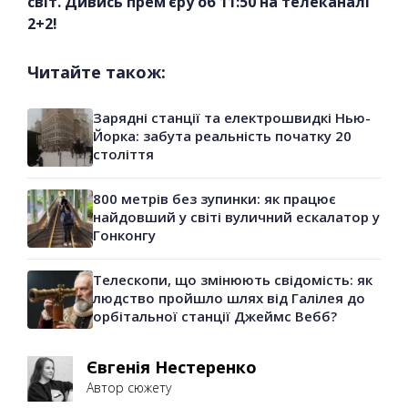
світ. Дивись прем’єру об 11:50 на телеканалі
2+2!
Читайте також:
Зарядні станції та електрошвидкі Нью-
Йорка: забута реальність початку 20
століття
800 метрів без зупинки: як працює
найдовший у світі вуличний ескалатор у
Гонконгу
Телескопи, що змінюють свідомість: як
людство пройшло шлях від Галілея до
орбітальної станції Джеймс Вебб?
Євгенія Нестеренко
Автор сюжету