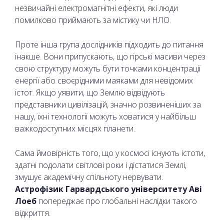
незвичайні електромагнітні ефекти, які люди
помилково приймають за містику чи НЛО.
Проте інша група дослідників підходить до питання
інакше. Вони припускають, що гірські масиви через
свою структуру можуть бути точками концентрації
енергії або своєрідними маяками для невідомих
істот. Якщо уявити, що Землю відвідують
представники цивілізацій, значно розвиненіших за
нашу, їхні технології можуть ховатися у найбільш
важкодоступних місцях планети.
Сама ймовірність того, що у космосі існують істоти,
здатні подолати світлові роки і дістатися Землі,
змушує академічну спільноту нервувати.
Астрофізик Гарвардського університету Аві
Лоеб
попереджає про глобальні наслідки такого
відкриття.