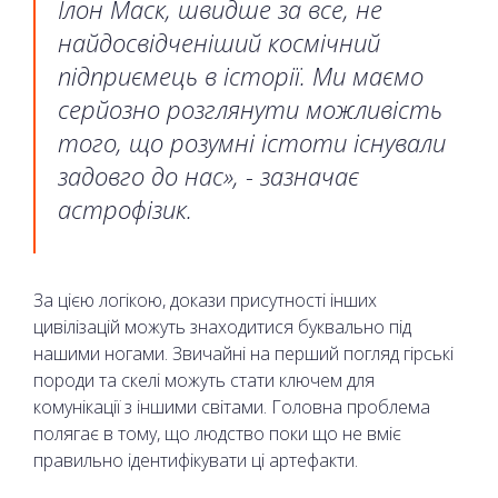
Ілон Маск, швидше за все, не
найдосвідченіший космічний
підприємець в історії. Ми маємо
серйозно розглянути можливість
того, що розумні істоти існували
задовго до нас», - зазначає
астрофізик.
За цією логікою, докази присутності інших
цивілізацій можуть знаходитися буквально під
нашими ногами. Звичайні на перший погляд гірські
породи та скелі можуть стати ключем для
комунікації з іншими світами. Головна проблема
полягає в тому, що людство поки що не вміє
правильно ідентифікувати ці артефакти.