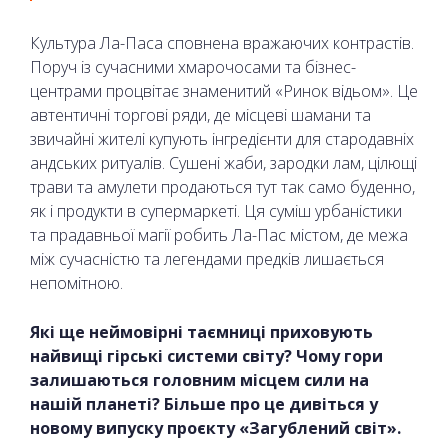
Культура Ла-Паса сповнена вражаючих контрастів.
Поруч із сучасними хмарочосами та бізнес-
центрами процвітає знаменитий «Ринок відьом». Це
автентичні торгові ряди, де місцеві шамани та
звичайні жителі купують інгредієнти для стародавніх
андських ритуалів. Сушені жаби, зародки лам, цілющі
трави та амулети продаються тут так само буденно,
як і продукти в супермаркеті. Ця суміш урбаністики
та прадавньої магії робить Ла-Пас містом, де межа
між сучасністю та легендами предків лишається
непомітною.
Які ще неймовірні таємниці приховують
найвищі гірські системи світу? Чому гори
залишаються головним місцем сили на
нашій планеті? Більше про це дивіться у
новому випуску проєкту «Загублений світ».