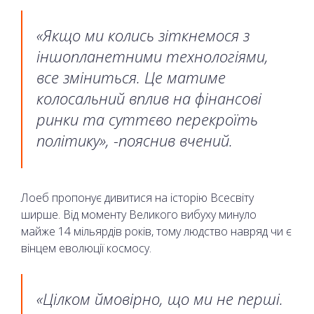
«Якщо ми колись зіткнемося з
іншопланетними технологіями,
все зміниться. Це матиме
колосальний вплив на фінансові
ринки та суттєво перекроїть
політику», -пояснив вчений.
Лоеб пропонує дивитися на історію Всесвіту
ширше. Від моменту Великого вибуху минуло
майже 14 мільярдів років, тому людство навряд чи є
вінцем еволюції космосу.
«Цілком ймовірно, що ми не перші.