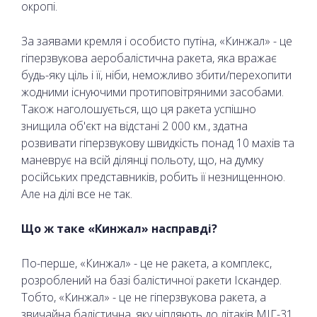
окропі.
За заявами кремля і особисто путіна, «Кинжал» - це
гіперзвукова аеробалістична ракета, яка вражає
будь-яку ціль і її, ніби, неможливо збити/перехопити
жодними існуючими протиповітряними засобами.
Також наголошується, що ця ракета успішно
знищила об'єкт на відстані 2 000 км., здатна
розвивати гіперзвукову швидкість понад 10 махів та
маневрує на всій ділянці польоту, що, на думку
російських представників, робить її незнищенною.
Але на ділі все не так.
Що ж таке «Кинжал» насправді?
По-перше, «Кинжал» - це не ракета, а комплекс,
розроблений на базі балістичної ракети Іскандер.
Тобто, «Кинжал» - це не гіперзвукова ракета, а
звичайна балістична, яку чіпляють до літаків МІГ-31.