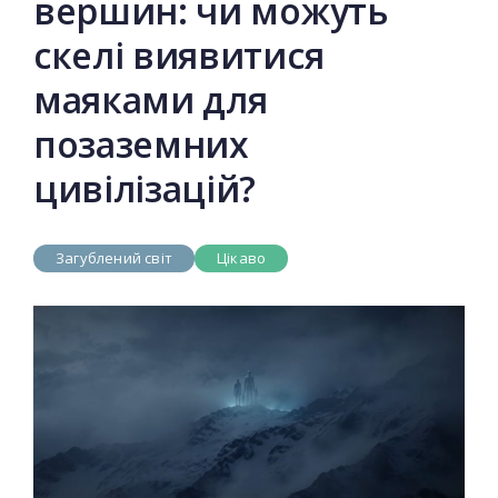
вершин: чи можуть
скелі виявитися
маяками для
позаземних
цивілізацій?
Загублений світ
Цікаво