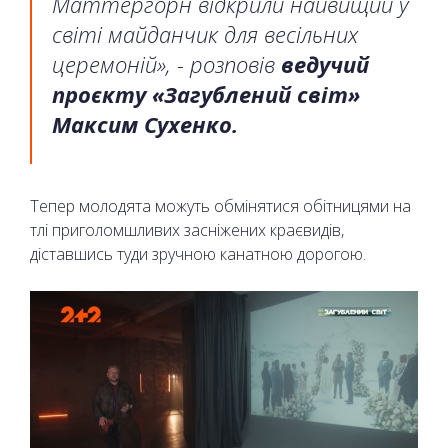
Маттергорн відкрили найвищий у
світі майданчик для весільних
церемоній», - розповів
ведучий
проєкту «Загублений світ»
Максим Сухенко.
Тепер молодята можуть обмінятися обітницями на
тлі приголомшливих засніжених краєвидів,
діставшись туди зручною канатною дорогою.