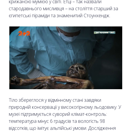
крижаною мумією у світі. Етці – так назвали
стародавнього мисливця – на століття старший за
єгипетські піраміди та знаменитий Стоунхендж.
Тіло збереглося у відмінному стані завдяки
природній консервації у високогірному льодовику. У
музеї підтримується суворий клімат-контроль:
температура мінус 6 градусів та вологість 98
відсотків, що імітує альпійські умови. Дослідження