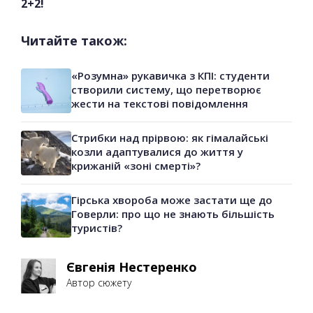
2+2!
Читайте також:
«Розумна» рукавичка з КПІ: студенти
створили систему, що перетворює
жести на текстові повідомлення
Стрибки над прірвою: як гімалайські
козли адаптувалися до життя у
крижаній «зоні смерті»?
Гірська хвороба може застати ще до
Говерли: про що не знають більшість
туристів?
Євгенія Нестеренко
Автор сюжету