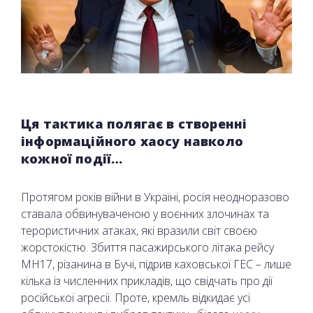
Ця тактика полягає в створенні
інформаційного хаосу навколо
кожної події…
Протягом років війни в Україні, росія неодноразово
ставала обвинуваченою у воєнних злочинах та
терористичних атаках, які вразили світ своєю
жорстокістю. Збиття пасажирського літака рейсу
MH17, різанина в Бучі, підрив каховської ГЕС – лише
кілька із численних прикладів, що свідчать про дії
російської агресії. Проте, кремль відкидає усі