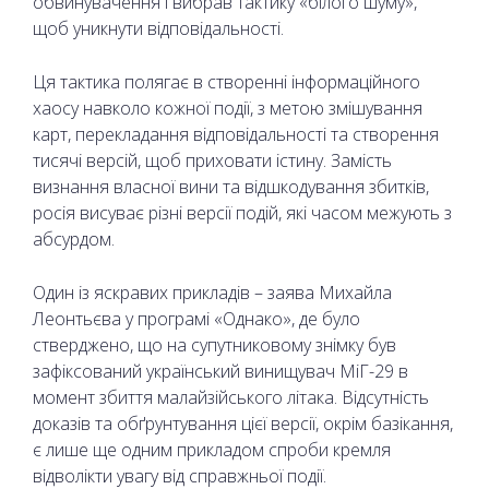
обвинувачення і вибрав тактику «білого шуму»,
щоб уникнути відповідальності.
Ця тактика полягає в створенні інформаційного
хаосу навколо кожної події, з метою змішування
карт, перекладання відповідальності та створення
тисячі версій, щоб приховати істину. Замість
визнання власної вини та відшкодування збитків,
росія висуває різні версії подій, які часом межують з
абсурдом.
Один із яскравих прикладів – заява Михайла
Леонтьєва у програмі «Однако», де було
стверджено, що на супутниковому знімку був
зафіксований український винищувач МіГ-29 в
момент збиття малайзійського літака. Відсутність
доказів та обґрунтування цієї версії, окрім базікання,
є лише ще одним прикладом спроби кремля
відволікти увагу від справжньої події.