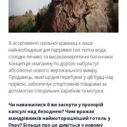
В асортименті скельної крамниці є лише
найнеобхідніше для підтримки сил: питна вода,
солодке печиво та високоенергетичні батончики.
Концепція «магазину по дорозі» набула тут
абсолютно нового, вертикального виміру.
Продавець, який щодня перебуває у цій будці над
прірвою, забезпечує спортсменів товарами за
допомогою спеціальних карабінів та мотузок.
Чи наважилися б ви заснути у прозорій
капсулі над безоднею? Чим вражає
мандрівників наймоторошніший готель у
Перу? Більше про це дивіться у новому