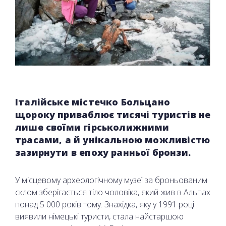
Італійське містечко Больцано
щороку приваблює тисячі туристів не
лише своїми гірськолижними
трасами, а й унікальною можливістю
зазирнути в епоху ранньої бронзи.
У місцевому археологічному музеї за броньованим
склом зберігається тіло чоловіка, який жив в Альпах
понад 5 000 років тому. Знахідка, яку у 1991 році
виявили німецькі туристи, стала найстаршою