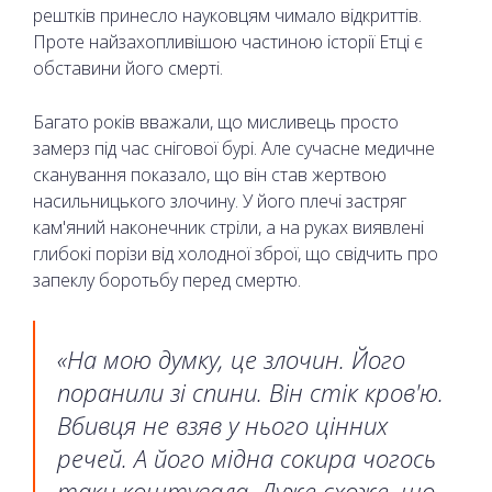
рештків принесло науковцям чимало відкриттів.
Проте найзахопливішою частиною історії Етці є
обставини його смерті.
Багато років вважали, що мисливець просто
замерз під час снігової бурі. Але сучасне медичне
сканування показало, що він став жертвою
насильницького злочину. У його плечі застряг
кам'яний наконечник стріли, а на руках виявлені
глибокі порізи від холодної зброї, що свідчить про
запеклу боротьбу перед смертю.
«На мою думку, це злочин. Його
поранили зі спини. Він стік кров'ю.
Вбивця не взяв у нього цінних
речей. А його мідна сокира чогось
таки коштувала. Дуже схоже, що