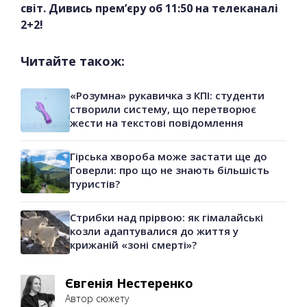
світ. Дивись прем’єру об 11:50 на телеканалі
2+2!
Читайте також:
«Розумна» рукавичка з КПІ: студенти
створили систему, що перетворює
жести на текстові повідомлення
Гірська хвороба може застати ще до
Говерли: про що не знають більшість
туристів?
Стрибки над прірвою: як гімалайські
козли адаптувалися до життя у
крижаній «зоні смерті»?
Євгенія Нестеренко
Автор сюжету