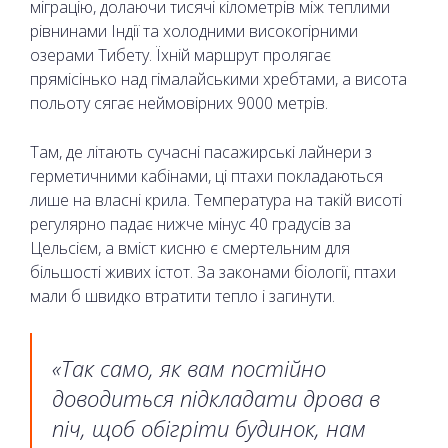
міграцію, долаючи тисячі кілометрів між теплими
рівнинами Індії та холодними високогірними
озерами Тибету. Їхній маршрут пролягає
прямісінько над гімалайськими хребтами, а висота
польоту сягає неймовірних 9000 метрів.
Там, де літають сучасні пасажирські лайнери з
герметичними кабінами, ці птахи покладаються
лише на власні крила. Температура на такій висоті
регулярно падає нижче мінус 40 градусів за
Цельсієм, а вміст кисню є смертельним для
більшості живих істот. За законами біології, птахи
мали б швидко втратити тепло і загинути.
«Так само, як вам постійно
доводиться підкладати дрова в
піч, щоб обігріти будинок, нам