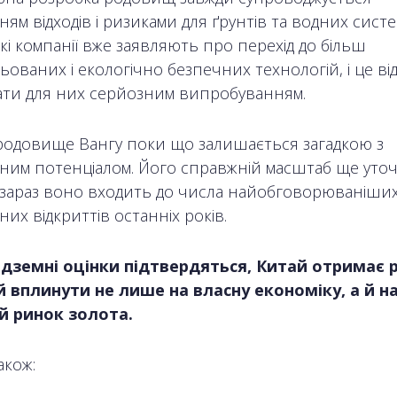
ям відходів і ризиками для ґрунтів та водних систе
і компанії вже заявляють про перехід до більш
ованих і екологічно безпечних технологій, і це ві
ати для них серйозним випробуванням.
родовище Вангу поки що залишається загадкою з
ним потенціалом. Його справжній масштаб ще уто
 зараз воно входить до числа найобговорюваніши
них відкриттів останніх років.
дземні оцінки підтвердяться, Китай отримає р
 вплинути не лише на власну економіку, а й н
й ринок золота.
акож: