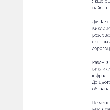
Якщо оц
найбільш
Для Кита
викорис
резервах
економіч
дорогоц
Разом із
виклики.
інфрастр
До цьог
обладна
Не менш
Масштаб