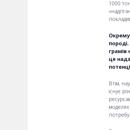
1000 то
«надгіг
покладів
Окрему 
породі.
грамів 
це надз
потенці
Втім, на
існує р
ресурса
моделях 
потребу