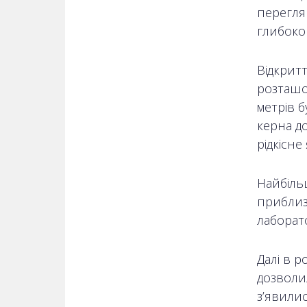
перегля
глибоко
Відкрит
розташов
метрів 
керна д
рідкісне
Найбіль
приблизн
лаборат
Далі в 
дозволил
з’явили