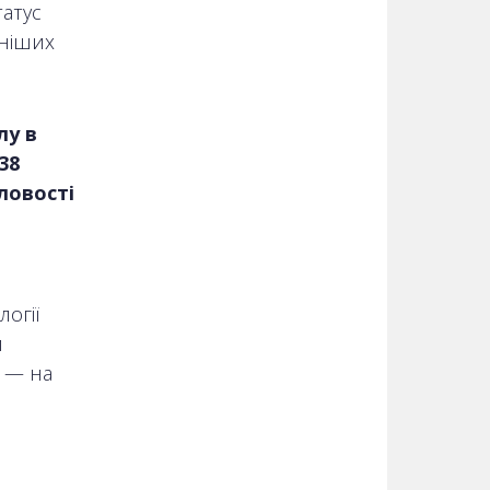
атус
чніших
лу в
38
ловості
логії
и
і — на