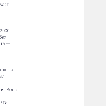
вості
 2000
бах
ота —
інню та
ми.
ня. Воно
 і
вати