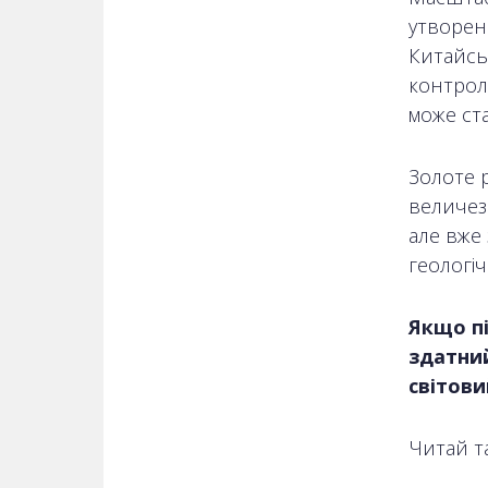
утворенн
Китайськ
контроль
може ст
Золоте 
величез
але вже
геологіч
Якщо пі
здатний
світови
Читай т