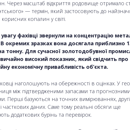
нн. Через масштаб відкриття родовище отримало ст
антського» — термін, який застосовують до найзна
 корисних копалин у світі.
увагу фахівці звернули на концентрацію мета
 В окремих зразках вона досягала приблизно 1
на тонну. Для сучасної золотодобувної промис
вичайно високий показник, який свідчить про
йну економічну привабливість об’єкта.
уковці наголошують на обережності в оцінках. У гео
ізниця між підтвердженими запасами та прогнозним
ми. Перші базуються на точних вимірюваннях, друг
і часткових даних. Саме тому реальні обсяги ще
ють додаткових бурінь та перевірок.