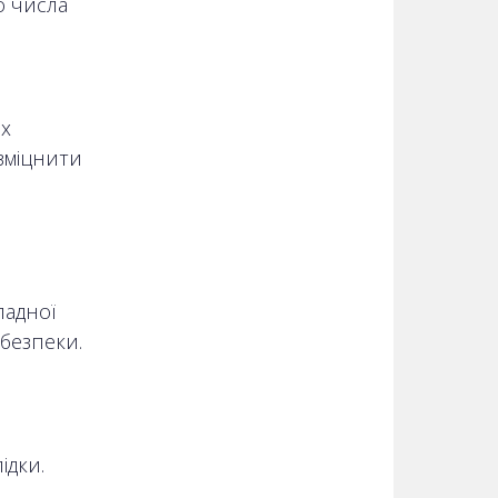
о числа
их
 зміцнити
ладної
 безпеки.
я
ідки.