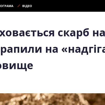
РОГРАМА
ВІДЕО
ховається скарб на
трапили на «надгіг
овище