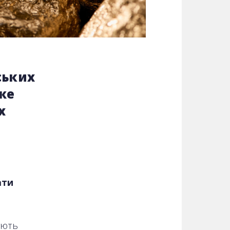
ських
же
х
ати
ують