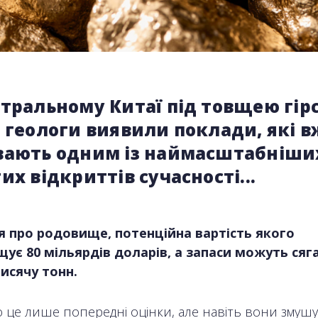
нтральному Китаї під товщею гір
 геологи виявили поклади, які в
вають одним із наймасштабніши
их відкриттів сучасності...
 про родовище, потенційна вартість якого
ує 80 мільярдів доларів, а запаси можуть сяг
исячу тонн.
 це лише попередні оцінки, але навіть вони змуш