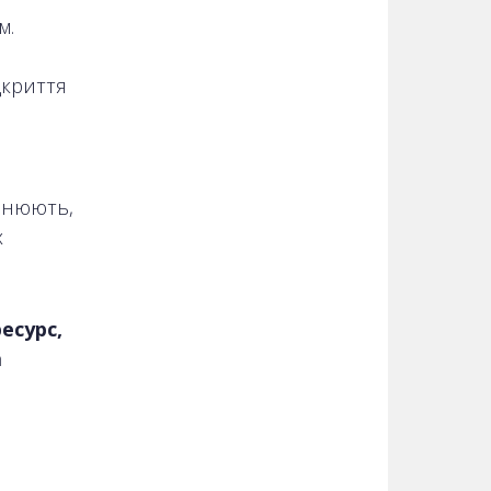
м.
дкриття
чнюють,
х
есурс,
а