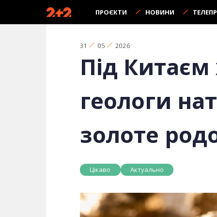
ПРОЄКТИ
НОВИНИ
ТЕЛЕП
31
05
2026
Під Китаєм 
геологи на
золоте род
Цікаво
Актуально