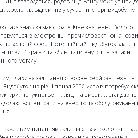
інки підтвердяться, родовище Вангу може увійти д
их золотих відкриттів у сучасній історії видобутку.
ю така знахідка має стратегічне значення. Золото
товується в електроніці, промисловості, фінансов
 і ювелірній сфері. Потенційний видобуток здатен
ні позиції країни та збільшити внутрішні запаси
інного металу.
 тим, глибина залягання створює серйозні технічні
 Видобуток на рівні понад 2000 метрів потребує ск
уктури, потужної вентиляції та високих стандартів
о додаються витрати на енергію та обслуговуванн
ння.
 важливим питанням залишаються екологічні насл
на розробка родовищ завжди супроводжується