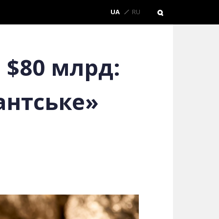
UA
RU
 $80 млрд:
антське»