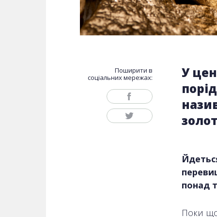
У це
Поширити в
соціальних мережах:
порід
нази
золот
Йдеться
перевищ
понад т
Поки що