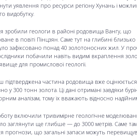
нути уявлення про ресурси регіону Хунань і можли
го видобутку.
тя зробили геологи в районі родовища Вангу, що
ане в повіті Пінцзян. Саме тут на глибині близько
було зафіксовано понад 40 золотоносних жил. У про
ослідники побачили навіть видимі вкраплення зол
 явище для промислової геології.
ш підтверджена частина родовища вже оцінюється
о у 300 тонн золота. Ці дані отримані завдяки бур
орним аналізам, тому їх вважають відносно надійни
роботу включили тривимірне геологічне моделюван
о заглянути ще глибше — до 3000 метрів. Саме там
ся прогнози, що загальні запаси можуть перевищу