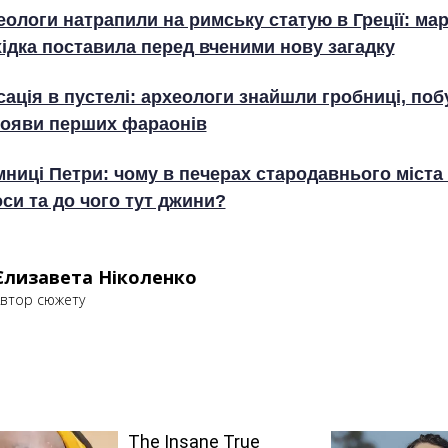
еологи натрапили на римську статую в Греції: ма
ідка поставила перед вченими нову загадку
ація в пустелі: археологи знайшли гробниці, поб
появи перших фараонів
мниці Петри: чому в печерах стародавнього міста
си та до чого тут джини?
Єлизавета Ніколенко
втор сюжету