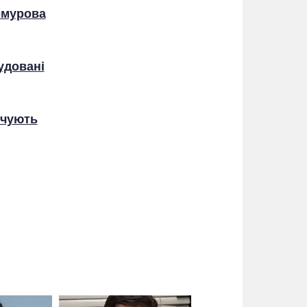
рмурова
удовані
 чують