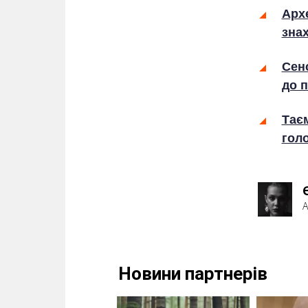
Арх
знах
Сенс
до 
Тає
голо
А