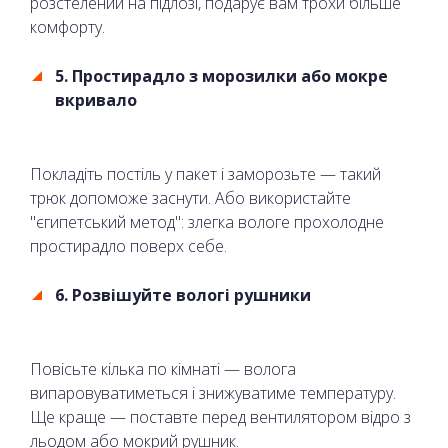
розстелений на підлозі, подарує вам трохи більше
комфорту.
5. Простирадло з морозилки або мокре
вкривало
Покладіть постіль у пакет і заморозьте — такий
трюк допоможе заснути. Або використайте
"єгипетський метод": злегка вологе прохолодне
простирадло поверх себе.
6. Розвішуйте вологі рушники
Повісьте кілька по кімнаті — волога
випаровуватиметься і знижуватиме температуру.
Ще краще — поставте перед вентилятором відро з
льодом або мокрий рушник.