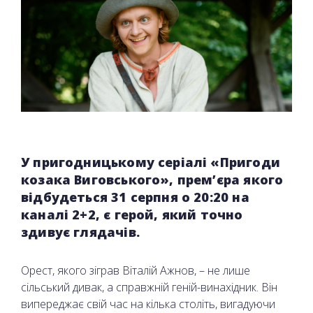
У пригодницькому серіалі «Пригоди
козака Виговського», прем’єра якого
відбудеться 31 серпня о 20:20 на
каналі 2+2, є герой, який точно
здивує глядачів.
Орест, якого зіграв Віталій Ажнов, – не лише
сільський дивак, а справжній геній-винахідник. Він
випереджає свій час на кілька століть, вигадуючи