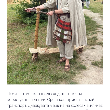
Поки інші мешканці села ходять пішки чи
користуються кіньми, Орест конструює власний
транспорт. Дивакувата машина на колесах викликає