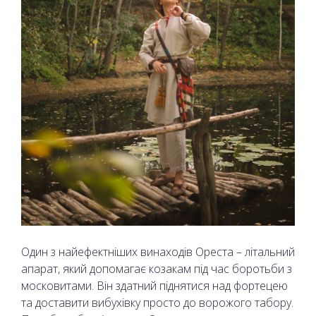
Один з найефектніших винаходів Ореста – літальний
апарат, який допомагає козакам під час боротьби з
московитами. Він здатний піднятися над фортецею
та доставити вибухівку просто до ворожого табору.