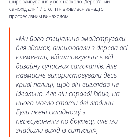
щире здивування у всіх навколо. Дерев’яний
самохід для 17 століття виявився занадто
прогресивним винаходом.
«Ми його спеціально змайстрували
для зйомок, випилювали з дерева всі
елементи, відштовхуючись від
дизайну сучасних самокатів. Але
навмисне використовували десь
криві палиці, щоб він виглядав не
ідеально. Але він справді їздив, на
нього могло стати дві людини.
Були певні складнощі з
пересуванням по бруківці, але ми
знайшли вихід із ситуації», –