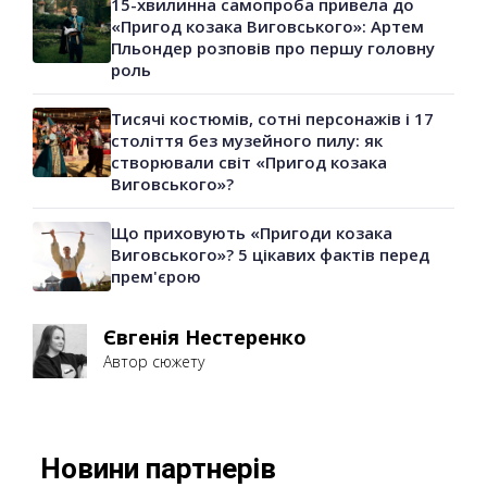
15-хвилинна самопроба привела до
«Пригод козака Виговського»: Артем
Пльондер розповів про першу головну
роль
Тисячі костюмів, сотні персонажів і 17
століття без музейного пилу: як
створювали світ «Пригод козака
Виговського»?
Що приховують «Пригоди козака
Виговського»? 5 цікавих фактів перед
прем'єрою
Євгенія Нестеренко
Автор сюжету