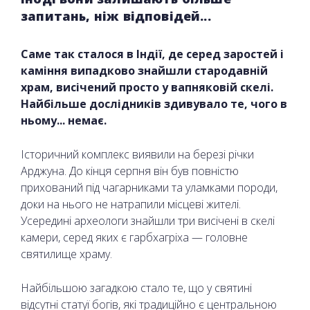
запитань, ніж відповідей...
Саме так сталося в Індії, де серед заростей і
каміння випадково знайшли стародавній
храм, висічений просто у вапняковій скелі.
Найбільше дослідників здивувало те, чого в
ньому... немає.
Історичний комплекс виявили на березі річки
Арджуна. До кінця серпня він був повністю
прихований під чагарниками та уламками породи,
доки на нього не натрапили місцеві жителі.
Усередині археологи знайшли три висічені в скелі
камери, серед яких є гарбхагріха — головне
святилище храму.
Найбільшою загадкою стало те, що у святині
відсутні статуї богів, які традиційно є центральною