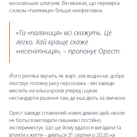
московських шпигунів. Він вважає, що перевірка
словом «паляниця» більше неефективна.
«Та «паляниця» всі скажуть. Це
легко. Хай краще скаже
«нісенітниця», – пропонує Орест.
Його репліка звучить як жарт, але водночас добре
ілюструє головну рису персонажа – він завжди
мислить на кілька кроків уперед і шукає
нестандартні рішення там, де інші діють за звичкою.
Орест завжди сповнений нових дивних ідей, ніколи
не боїться виглядати смішним і постійно
експериментує. Що ще йому вдалося вигадати та
втілити у життя – дивіться 31 серпня о 20:20 на