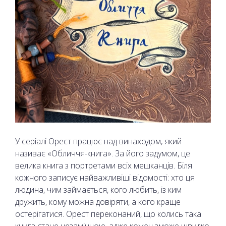
У серіалі Орест працює над винаходом, який
називає «Обличчя-книга». За його задумом, це
велика книга з портретами всіх мешканців. Біля
кожного записує найважливіші відомості: хто ця
людина, чим займається, кого любить, із ким
дружить, кому можна довіряти, а кого краще
остерігатися. Орест переконаний, що колись така
книга стане незамінною, адже кожен зможе швидко