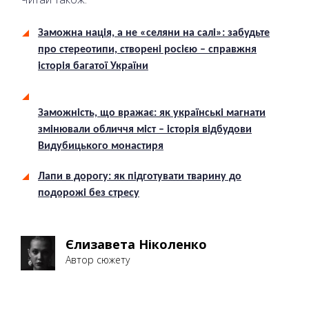
Заможна нація, а не «селяни на салі»: забудьте
про стереотипи, створені росією – справжня
історія багатої України
Заможність, що вражає: як українські магнати
змінювали обличчя міст – історія відбудови
Видубицького монастиря
Лапи в дорогу: як підготувати тварину до
подорожі без стресу
Єлизавета Ніколенко
Автор сюжету