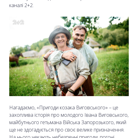
каналі 2+2.
Нагадаємо, «Пригоди козака Виговського» – це
захоплива історія про молодого Івана Виговського,
майбутнього гетьмана Війська Запорозького, який
ще не здогадується про своє велике призначення.
На нього чекають небезпечні пригоди, погоні,