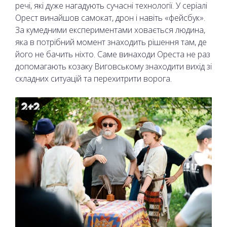
речі, які дуже нагадують сучасні технології. У серіалі
Орест винайшов самокат, дрон і навіть «фейсбук».
За кумедними експериментами ховається людина,
яка в потрібний момент знаходить рішення там, де
його не бачить ніхто. Саме винаходи Ореста не раз
допомагають козаку Виговському знаходити вихід зі
складних ситуацій та перехитрити ворога.