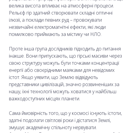
велика висота впливає на атмосферні процеси.
Рельєф гір здатний створювати складні оптичні
ілюзії, а поклади певних руд – провокувати
незвичайні електромагнітні ефекти, які люди
помилково приймають за містику чи НЛО.
Проте інша група дослідників підходить до питання
інакше. Вони припускають, що гірські масиви через
свою структуру можуть бути точками концентрації
енергії або своєрідними маяками для невідомих
істот. Якщо уявити, що Землю відвідують
представники цивілізацій, значно розвиненіших за
нашу, їхні технології можуть ховатися у найбільш
важкодоступних місцях планети.
Сама ймовірність того, що у космосі існують істоти,
здатні подолати світлові роки і дістатися Землі,
змушує академічну спільноту нервувати.