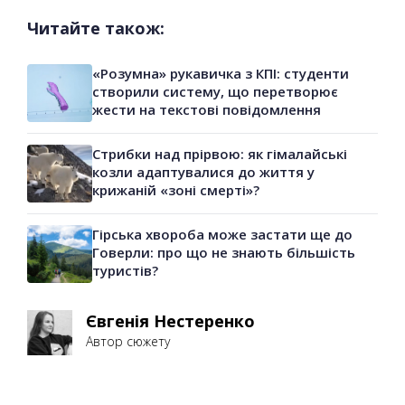
Читайте також:
«Розумна» рукавичка з КПІ: студенти
створили систему, що перетворює
жести на текстові повідомлення
Стрибки над прірвою: як гімалайські
козли адаптувалися до життя у
крижаній «зоні смерті»?
Гірська хвороба може застати ще до
Говерли: про що не знають більшість
туристів?
Євгенія Нестеренко
Автор сюжету