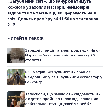
«Загублений світ», що занурюватимуть
кожного у захопливі історії, неймовірні
відкриття та таємниці, які формують наш
світ. Дивись прем’єру об 11:50 на телеканалі
2+2!
Читайте також:
Зарядні станції та електрошвидкі Нью-
Йорка: забута реальність початку 20
століття
800 метрів без зупинки: як працює
найдовший у світі вуличний ескалатор у
Гонконгу
Телескопи, що змінюють свідомість: як
людство пройшло шлях від Галілея до
орбітальної станції Джеймс Вебб?