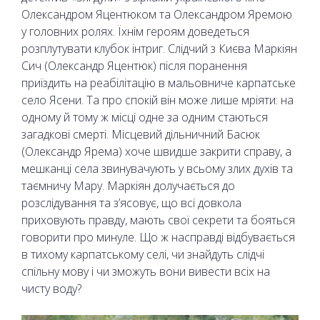
Олександром Яцентюком та Олександром Яремою
у головних ролях. Їхнім героям доведеться
розплутувати клубок інтриг. Слідчий з Києва Маркіян
Сич (Олександр Яцентюк) після поранення
приїздить на реабілітацію в мальовниче карпатське
село Ясени. Та про спокій він може лише мріяти: на
одному й тому ж місці одне за одним стаються
загадкові смерті. Місцевий дільничний Басюк
(Олександр Ярема) хоче швидше закрити справу, а
мешканці села звинувачують у всьому злих духів та
таємничу Мару. Маркіян долучається до
розслідування та з’ясовує, що всі довкола
приховують правду, мають свої секрети та бояться
говорити про минуле. Що ж насправді відбувається
в тихому карпатському селі, чи знайдуть слідчі
спільну мову і чи зможуть вони вивести всіх на
чисту воду?