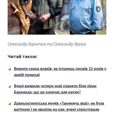
Олександр Яцентюк та Олександр Ярема
Читай також:
Вижити серед вовків: як іспанець провів 12 років у
дикій природі
Вчені виявили чотири нові планети біля зірки
Барнарда: що це означає для науки?
Давньоєгипетська мумія «Таємнича леді» не була
вагітною і не хворіла на рак: вчені спростували