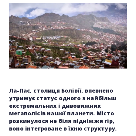
Ла-Пас, столиця Болівії, впевнено
утримує статус одного з найбільш
екстремальних і дивовижних
мегаполісів нашої планети. Місто
розкинулося не біля підніжжя гір,
воно інтегроване в їхню структуру.