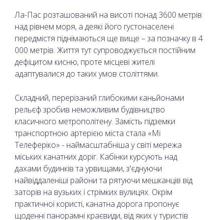
Ла-Пас розташований на висоті понад 3600 метрів
над рівнем моря, а деякі його густонаселені
передмістя піднімаються ще вище – за позначку в 4
000 метрів. Життя тут супроводжується постійним
дефіцитом кисню, проте місцеві жителі
адаптувалися до таких умов століттями.
Складний, перерізаний глибокими каньйонами
рельєф зробив неможливим будівництво
класичного метрополітену. Замість підземки
транспортною артерією міста стала «Мі
Телеферіко» - наймасштабніша у світі мережа
міських канатних доріг. Кабінки курсують над
дахами будинків та урвищами, з'єднуючи
найвіддаленіші райони та рятуючи мешканців від
заторів на вузьких і стрімких вулицях. Окрім
практичної користі, канатна дорога пропонує
щоденні панорамні краєвиди, від яких у туристів