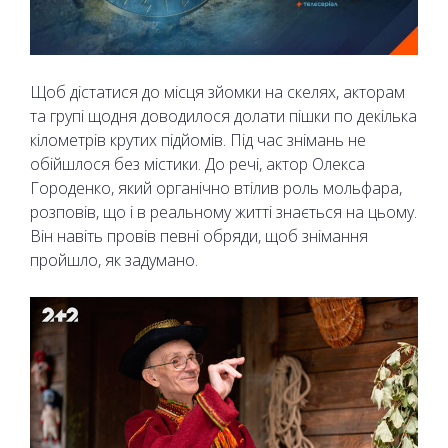
Щоб дістатися до місця зйомки на скелях, акторам
та групі щодня доводилося долати пішки по декілька
кілометрів крутих підйомів. Під час знімань не
обійшлося без містики. До речі, актор Олекса
Городенко, який органічно втілив роль мольфара,
розповів, що і в реальному житті знається на цьому.
Він навіть провів певні обряди, щоб знімання
пройшло, як задумано.