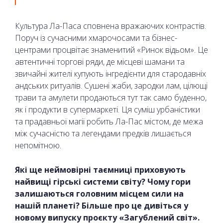
Культура Ла-Паса сповнена вражаючих контрастів.
Поруч із сучасними хмарочосами та бізнес-
центрами процвітає знаменитий «Ринок відьом». Це
автентичні торгові ряди, де місцеві шамани та
звичайні жителі купують інгредієнти для стародавніх
андських ритуалів. Сушені жаби, зародки лам, цілющі
трави та амулети продаються тут так само буденно,
як і продукти в супермаркеті. Ця суміш урбаністики
та прадавньої магії робить Ла-Пас містом, де межа
між сучасністю та легендами предків лишається
непомітною.
Які ще неймовірні таємниці приховують
найвищі гірські системи світу? Чому гори
залишаються головним місцем сили на
нашій планеті? Більше про це дивіться у
новому випуску проєкту «Загублений світ».