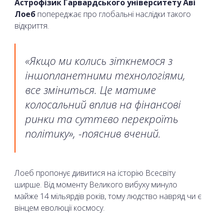
Астрофізик Гарвардського університету Аві
Лоеб
попереджає про глобальні наслідки такого
відкриття.
«Якщо ми колись зіткнемося з
іншопланетними технологіями,
все зміниться. Це матиме
колосальний вплив на фінансові
ринки та суттєво перекроїть
політику», -пояснив вчений.
Лоеб пропонує дивитися на історію Всесвіту
ширше. Від моменту Великого вибуху минуло
майже 14 мільярдів років, тому людство навряд чи є
вінцем еволюції космосу.