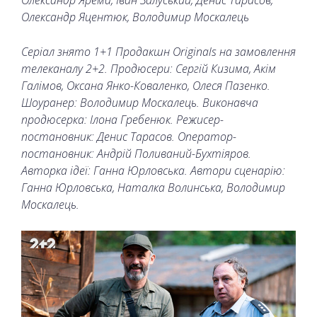
Олександр Ярема, Іван Залуський, Денис Тарасов,
Олександр Яцентюк, Володимир Москалець
Серіал знято 1+1 Продакшн Originals на замовлення
телеканалу 2+2. Продюсери: Сергій Кизима, Акім
Галімов, Оксана Янко-Коваленко, Олеся Пазенко.
Шоуранер: Володимир Москалець. Виконавча
продюсерка: Ілона Гребенюк. Режисер-
постановник: Денис Тарасов. Оператор-
постановник: Андрій Поливаний-Бухтіяров.
Авторка ідеї: Ганна Юрловська. Автори сценарію:
Ганна Юрловська, Наталка Волинська, Володимир
Москалець.