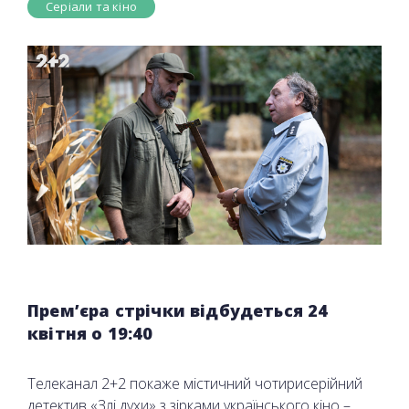
Серіали та кіно
Прем’єра стрічки відбудеться 24
квітня о 19:40
Телеканал 2+2 покаже містичний чотирисерійний
детектив «Злі духи» з зірками українського кіно –