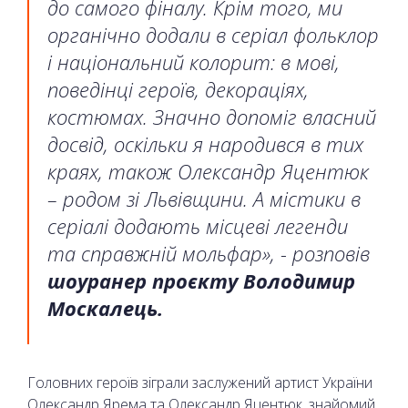
до самого фіналу. Крім того, ми
органічно додали в серіал фольклор
і національний колорит: в мові,
поведінці героїв, декораціях,
костюмах. Значно допоміг власний
досвід, оскільки я народився в тих
краях, також Олександр Яцентюк
– родом зі Львівщини. А містики в
серіалі додають місцеві легенди
та справжній мольфар», - розповів
шоуранер проєкту Володимир
Москалець.
Головних героїв зіграли заслужений артист України
Олександр Ярема та Олександр Яцентюк, знайомий