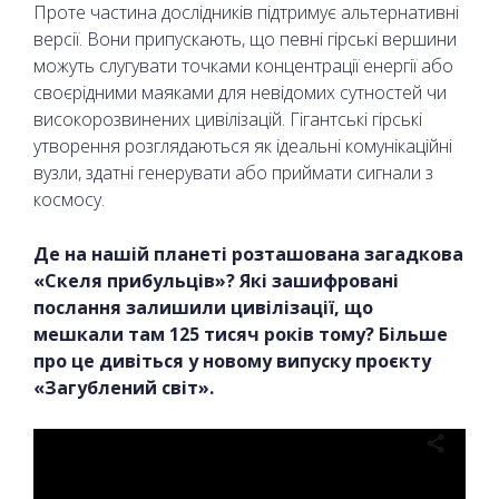
Проте частина дослідників підтримує альтернативні
версії. Вони припускають, що певні гірські вершини
можуть слугувати точками концентрації енергії або
своєрідними маяками для невідомих сутностей чи
високорозвинених цивілізацій. Гігантські гірські
утворення розглядаються як ідеальні комунікаційні
вузли, здатні генерувати або приймати сигнали з
космосу.
Де на нашій планеті розташована загадкова
«Скеля прибульців»? Які зашифровані
послання залишили цивілізації, що
мешкали там 125 тисяч років тому? Більше
про це дивіться у новому випуску проєкту
«Загублений світ».