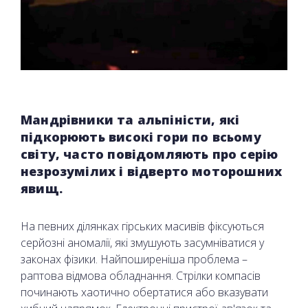
Мандрівники та альпіністи, які
підкорюють високі гори по всьому
світу, часто повідомляють про серію
незрозумілих і відверто моторошних
явищ.
На певних ділянках гірських масивів фіксуються
серйозні аномалії, які змушують засумніватися у
законах фізики. Найпоширеніша проблема –
раптова відмова обладнання. Стрілки компасів
починають хаотично обертатися або вказувати