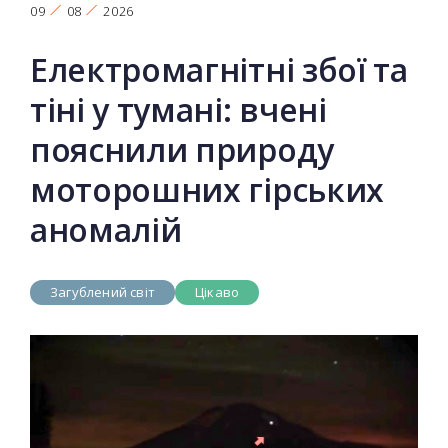
09
08
2026
Електромагнітні збої та
тіні у тумані: вчені
пояснили природу
моторошних гірських
аномалій
Загублений світ
Цікаво