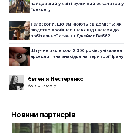
найдовший у світі вуличний ескалатор у
Гонконгу
Телескопи, що змінюють свідомість: як
людство пройшло шлях від Галілея до
орбітальної станції Джеймс Вебб?
Штучне око віком 2 000 років: унікальна
археологічна знахідка на території Ірану
Євгенія Нестеренко
Автор сюжету