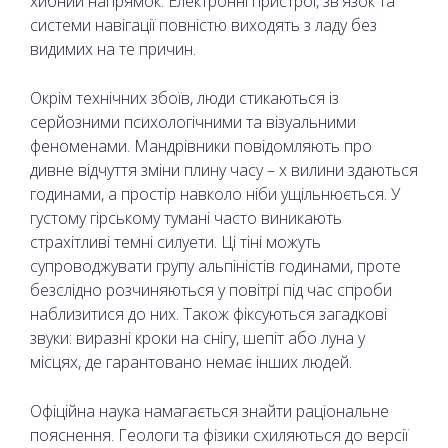
хибний напрямок. Електронні пристрої, зв'язок та
системи навігації повністю виходять з ладу без
видимих на те причин.
Окрім технічних збоїв, люди стикаються із
серйозними психологічними та візуальними
феноменами. Мандрівники повідомляють про
дивне відчуття зміни плину часу – х вилини здаються
годинами, а простір навколо ніби ущільнюється. У
густому гірському тумані часто виникають
страхітливі темні силуети. Ці тіні можуть
супроводжувати групу альпіністів годинами, проте
безслідно розчиняються у повітрі під час спроби
наблизитися до них. Також фіксуються загадкові
звуки: виразні кроки на снігу, шепіт або луна у
місцях, де гарантовано немає інших людей.
Офіційна наука намагається знайти раціональне
пояснення. Геологи та фізики схиляються до версії